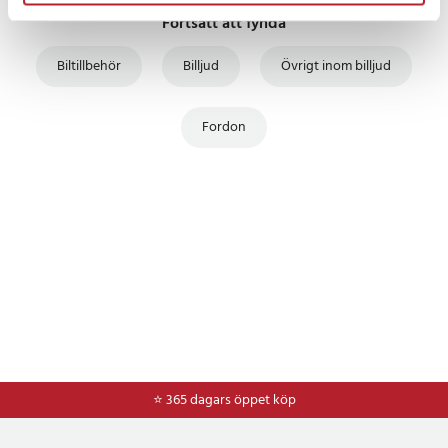
Fortsätt att fynda
Biltillbehör
Billjud
Övrigt inom billjud
Fordon
⭐ 365 dagars öppet köp