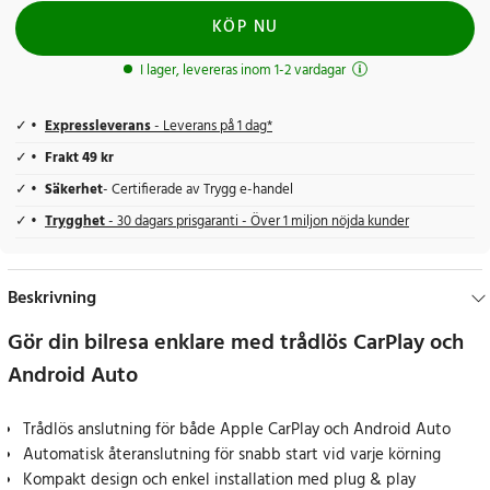
KÖP NU
I lager, levereras inom 1-2 vardagar
Expressleverans
- Leverans på 1 dag*
Frakt 49 kr
Säkerhet
- Certifierade av Trygg e-handel
Trygghet
- 30 dagars prisgaranti - Över 1 miljon nöjda kunder
Beskrivning
Gör din bilresa enklare med trådlös CarPlay och
Android Auto
Trådlös anslutning för både Apple CarPlay och Android Auto
Automatisk återanslutning för snabb start vid varje körning
Kompakt design och enkel installation med plug & play