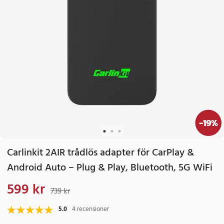
-
19
%
Carlinkit 2AIR trådlös adapter för CarPlay &
Android Auto – Plug & Play, Bluetooth, 5G WiFi
599 kr
Nuvarande pris
:
599 kr
Tidigare pris
:
739 kr
739 kr
5.0
4 recensioner