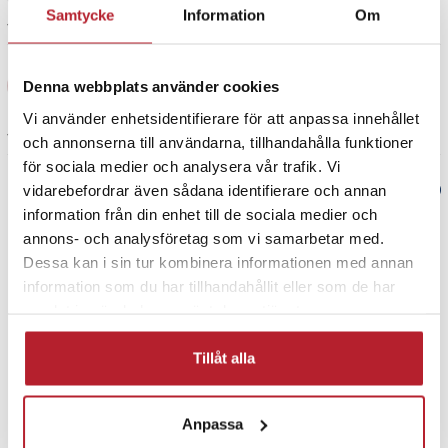
Samtycke
Information
Om
1 år sedan
Specifikation
- Modell: CPC200-2AIR
Jari M
JM
- Wi-Fi-modul: BCM8335
Denna webbplats använder cookies
- Bluetooth-version: 4.1
Vi använder enhetsidentifierare för att anpassa innehållet
- Wi-Fi-frekvens: 5150-5250 MHz, 5725-5850 MHz / 2412-2472 MHz
1 år sedan
och annonserna till användarna, tillhandahålla funktioner
- Ingångseffekt: 5V±0.2V 1.0A
för sociala medier och analysera vår trafik. Vi
- Utgångseffekt: DC 5V±0.2V 1.0A
vidarebefordrar även sådana identifierare och annan
Verified by Trustvoice
- Strömförbrukning: 0,75 W
information från din enhet till de sociala medier och
- Kompatibilitet: iPhone 6 eller senare (iOS 10+), Android 11.0 eller
annons- och analysföretag som vi samarbetar med.
PRISGARANTI
senare
Dessa kan i sin tur kombinera informationen med annan
- Anslutningar: LED-lampa, USB-C-port, USB-port
information som du har tillhandahållit eller som de har
- Mått: 76 × 43 × 12,3 mm
UTFÖRSÄLJNING
samlat in när du har använt deras tjänster.
- Vikt: 0,029 kg
- Innehåll: Trådlös adapter, USB-A till USB-C-kabel, USB-C till USB-
Tillåt alla
C-kabel, användarmanual
Artikelnummer
:
119329
Anpassa