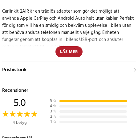
Carlinkit 2AIR är en trådlös adapter som gör det möjligt att
använda Apple CarPlay och Android Auto helt utan kablar. Perfekt
för dig som vill ha en smidig och bekväm upplevelse i bilen utan
att behöva ansluta telefonen manuellt varje gång. Enheten
fungerar genom att kopplas in i bilens USB-port och ansluter
sedan automatiskt till din telefon.
LÄS MER
Trådlös och problemfri anslutning
Prishistorik
Med 5G WiFi och Bluetooth 4.1 får du en stabil och snabb
anslutning utan fördröjningar. Adaptern ansluter automatiskt varje
gång du sätter dig i bilen, vilket eliminerar behovet av manuell
Recensioner
parkoppling. Dessutom stöder den röstassistenter som Siri och
5.0
5
☆
Google Assistant för ännu smidigare hantering av samtal, musik
4
☆
och navigering.
3
☆
2
☆
1
☆
4 betyg
Full kontroll med rattknappar och pekskärm