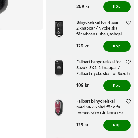
156 159 Brera Spider
Pris
269 kr
:
269 kr
Köp
Bilnyckelskal för Nissan,
2 knappar / Nyckelskal
för Nissan Cube Qashqai
Juke Navara X-Trail
Pris
129 kr
:
129 kr
Köp
Fällbart bilnyckelskal för
Suzuki SX4, 2 knappar /
Fällbart nyckelskal för Suzuki
SX4
Pris
109 kr
:
109 kr
Köp
Fällbart bilnyckelskal
med SIP22-blad för Alfa
Romeo Mito Giulietta 159
Brera, 3 knappar - Röd
Pris
129 kr
:
129 kr
Köp