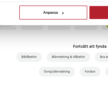
9
TSÄLJARE
BÄSTSÄLJARE
BÄSTSÄLJARE
BÄS
Anpassa
Fortsätt att fynda
Biltillbehör
Bilinredning & tillbehör
Bra at
Övrig bilinredning
Fordon