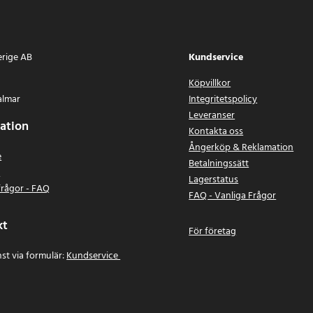
erige AB
Kundservice
Köpvillkor
almar
Integritetspolicy
Leveranser
ation
Kontakta oss
Ångerköp & Reklamation
e
Betalningssätt
n
Lagerstatus
frågor - FAQ
FAQ - Vanliga Frågor
kt
För företag
st via formulär:
Kundservice