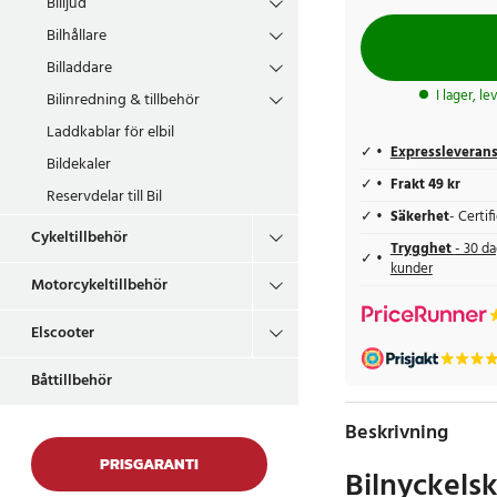
Billjud
Bilhållare
Billaddare
I lager, l
Bilinredning & tillbehör
Laddkablar för elbil
Expressleveran
Bildekaler
Frakt 49 kr
Reservdelar till Bil
Säkerhet
- Certi
Cykeltillbehör
Trygghet
- 30 da
kunder
Motorcykeltillbehör
Elscooter
Båttillbehör
Beskrivning
PRISGARANTI
Bilnyckels