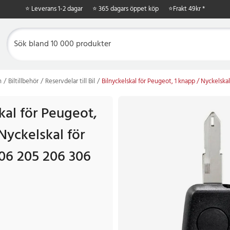
⭐ Leverans 1-2 dagar
⭐ 365 dagars öppet köp
⭐
Frakt 49kr *
n
Biltillbehör
Reservdelar till Bil
Bilnyckelskal för Peugeot, 1 knapp / Nyckelsk
kal för Peugeot,
Nyckelskal för
06 205 206 306