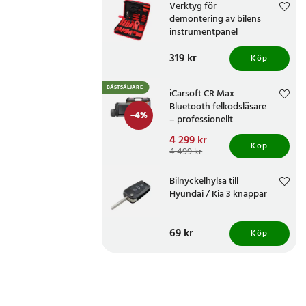
Verktyg för
demontering av bilens
instrumentpanel
Pris
319 kr
:
319 kr
Köp
BÄSTSÄLJARE
iCarsoft CR Max
Bluetooth felkodsläsare
-
4
%
– professionellt
bildiagnosverktyg med
Nuvarande pris
4 299 kr
:
trådlös OBD-anslutning
Köp
4 299 kr
Tidigare pris
:
4 499 kr
4 499 kr
Bilnyckelhylsa till
Hyundai / Kia 3 knappar
Pris
69 kr
:
69 kr
Köp