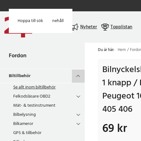
Hoppa till huvudinnehåll
Hoppa till sök
Meny
Nyheter
Topplistan
Du är här:
Hem
Fordo
Fordon
Bilnyckels
Biltillbehör
1 knapp / 
Se allt inom
biltillbehör
Peugeot 1
Felkodsläsare OBD2
Mät- & testinstrument
405 406
Bilbelysning
69 kr
Bilkameror
Pris
:
69 kr
GPS & tillbehör