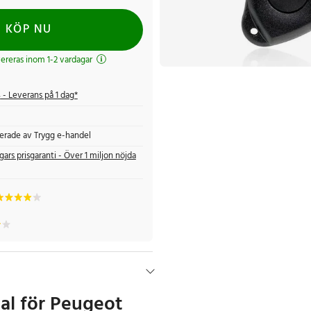
KÖP NU
evereras inom 1-2 vardagar
s
- Leverans på 1 dag*
fierade av Trygg e-handel
gars prisgaranti - Över 1 miljon nöjda
kal för Peugeot