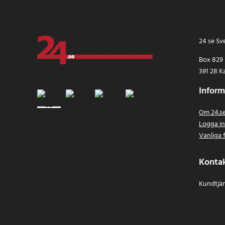
24 se Sv
Box 829
391 28 K
Inform
Om 24.s
Logga i
Vanliga 
Konta
Kundtjän