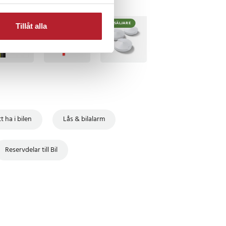
TSÄLJARE
BÄSTSÄLJARE
Tillåt alla
t ha i bilen
Lås & bilalarm
Reservdelar till Bil