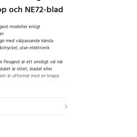
pp och NE72-blad
geot-modeller enligt
an
n med välpassande känsla
 bilnyckel, utan elektronik
ör Peugeot är ett smidigt val när
kalet är slitet, skadat eller
alet är utformat med en knapp
nappdesign som ger en tydlig och
vändning.
t och koppar ger ett lätt och
om är enkelt att installera och ta
as med 206-blad av typen NE72 och
vill flytta över innehållet från din
ckel.