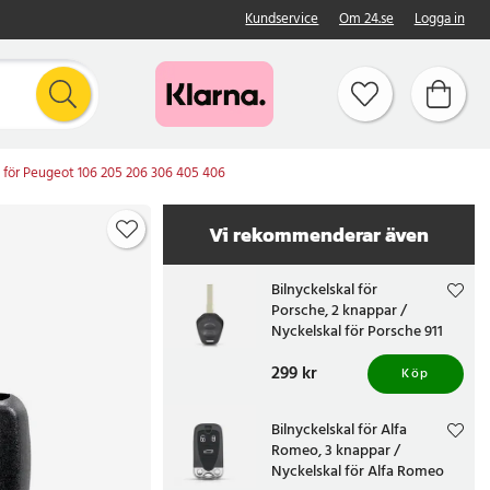
Kundservice
Om 24.se
Logga in
al för Peugeot 106 205 206 306 405 406
Vi rekommenderar även
Bilnyckelskal för
Porsche, 2 knappar /
Nyckelskal för Porsche 911
Boxster
Pris
299 kr
:
299 kr
Köp
Bilnyckelskal för Alfa
Romeo, 3 knappar /
Nyckelskal för Alfa Romeo