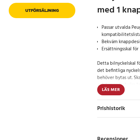
med 1 kna
UTFÖRSÄLJNING
Passar utvalda Peu
kompatibilitetslist
Bekväm knappdesig
Ersättningsskal för
Detta bilnyckelskal f
det befintliga nyckels
behöver bytas ut. Sk
och har en bekväm k
LÄS MER
följsam känsla vid an
Konstruktionen i plas
Prishistorik
praktiskt nyckelhus s
bort. Skalet leverer
är avsett för dig som 
befintliga Peugeot-ny
Recensioner