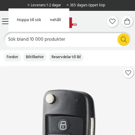
⭐ Leverans 1-2 dagar
⭐ 365 dagars öppet köp
Hoppa till huvudinnehåll
Hoppa till sök
Fordon
Biltillbehör
Reservdelar till Bil