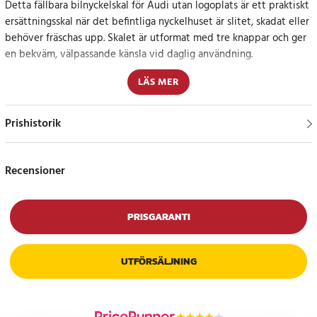
Detta fällbara bilnyckelskal för Audi utan logoplats är ett praktiskt
ersättningsskal när det befintliga nyckelhuset är slitet, skadat eller
behöver fräschas upp. Skalet är utformat med tre knappar och ger
en bekväm, välpassande känsla vid daglig användning.
LÄS MER
Materialet i plast och koppar ger ett lätt och hanterbart nyckelskal
som är enkelt att installera och ta bort. Den skyddande
konstruktionen hjälper till att motverka repor, smuts, sprickor och
Prishistorik
slitage, så att bilnyckeln känns mer välbevarad i vardagen.
Endast skal för överflyttning av befintlig elektronik
Recensioner
Detta är endast ett nyckelskal och inte en komplett fjärrkontroll.
Kretskort, batteri och chip ingår inte. Kontrollera alltid att din
PRISGARANTI
nuvarande nyckel har samma form och knappdesign som
produktbilden innan köp.
UTFÖRSÄLJNING
Specifikation
- Produkttyp: Fällbart bilnyckelskal
- Antal knappar: 3