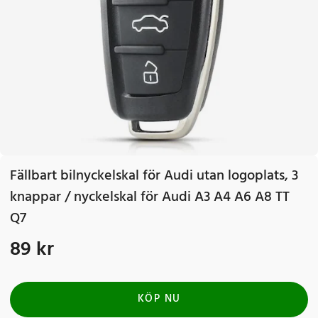
Fällbart bilnyckelskal för Audi utan logoplats, 3
knappar / nyckelskal för Audi A3 A4 A6 A8 TT
Q7
89 kr
Pris
:
89 kr
KÖP NU