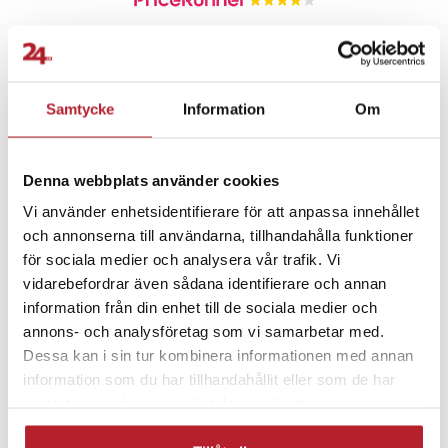
- Kompatibilitet: Audi A3 2006–2013, Audi A4 2006–2013, Audi A4
Quattro 2006–2013, Audi A6 2006–2013, Audi A6 Quattro 2006–
2013, Audi A8 Quattro 2006–2013, Audi TT Quattro 2006–2013, Audi
Fortsätt att fynda
Q7 2007–2013, Audi S6 2010 och Audi TT 2006–2013
Samtycke
Information
Om
- Material: Plast och koppar
Biltillbehör
Bilinredning & tillbehör
- Design: Fällbart skal utan logoplats
- Mått: 7,2 x 3,6 x 2,5 cm
- Vikt: 55 g
Denna webbplats använder cookies
Bra att ha i bilen
Lås & bilalarm
- Observera: Endast skal ingår, utan kretskort, batteri och chip
Vi använder enhetsidentifierare för att anpassa innehållet
och annonserna till användarna, tillhandahålla funktioner
Artikelnummer
:
130982
Övrig bilinredning
Fordon
för sociala medier och analysera vår trafik. Vi
vidarebefordrar även sådana identifierare och annan
information från din enhet till de sociala medier och
Reservdelar till Bil
annons- och analysföretag som vi samarbetar med.
Dessa kan i sin tur kombinera informationen med annan
information som du har tillhandahållit eller som de har
samlat in när du har använt deras tjänster.