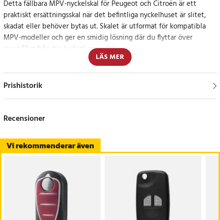
Detta fällbara MPV-nyckelskal för Peugeot och Citroën är ett
praktiskt ersättningsskal när det befintliga nyckelhuset är slitet,
skadat eller behöver bytas ut. Skalet är utformat för kompatibla
MPV-modeller och ger en smidig lösning där du flyttar över
innehållet från din befintliga nyckel.
LÄS MER
Den välpassande knappdesignen ger en bekväm känsla vid daglig
användning, medan plastkonstruktionen gör nyckelskalet lätt att
Prishistorik
hantera. Skalet hjälper även till att skydda nyckeln mot repor,
smuts, sprickor och slitage från vardagsanvändning.
Recensioner
Kontrollera passformen före köp
Vi rekommenderar även
Detta är endast ett nyckelskal och inte en komplett fjärrkontroll.
Kretskort, batteri och chip ingår inte. Jämför alltid din befintliga
nyckel med produktbilden innan köp för att säkerställa att form
och knappdesign stämmer.
Specifikation
- Produkttyp: Fällbart bilnyckelskal