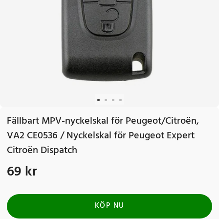
Fällbart MPV-nyckelskal för Peugeot/Citroën,
VA2 CE0536 / Nyckelskal för Peugeot Expert
Citroën Dispatch
69 kr
Pris
:
69 kr
KÖP NU