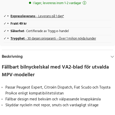
I lager, levereras inom 1-2 vardagar
Expressleverans
- Leverans på 1 dag*
Frakt 49 kr
Säkerhet
- Certifierade av Trygg e-handel
Trygghet
- 30 dagars prisgaranti - Över 1 miljon nöjda kunder
Beskrivning
Fällbart bilnyckelskal med VA2-blad för utvalda
MPV-modeller
Passar Peugeot Expert, Citroën Dispatch, Fiat Scudo och Toyota
ProAce enligt kompatibilitetslistan
Fällbar design med bekväm och välpassande knappkänsla
Skyddar nyckeln mot repor, smuts och vardagligt slitage