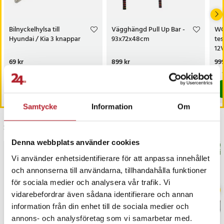
Bilnyckelhylsa till
Vägghängd Pull Up Bar -
WO
Hyundai / Kia 3 knappar
93x72x48cm
tes
12
me
Pris
69 kr
:
69 kr
Pris
899 kr
:
899 kr
Pri
999
sig
I lager, levereras inom 1-2 vardagar
Kommer i lager 2026-09-11
Köp
Köp
Samtycke
Information
Om
Senast besökta
Denna webbplats använder cookies
BÄSTSÄLJARE
BÄS
Vi använder enhetsidentifierare för att anpassa innehållet
och annonserna till användarna, tillhandahålla funktioner
för sociala medier och analysera vår trafik. Vi
vidarebefordrar även sådana identifierare och annan
information från din enhet till de sociala medier och
annons- och analysföretag som vi samarbetar med.