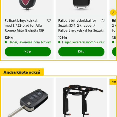
- Kompatibilitet: Peugeot Expert 2006–2016, Citroën Dispatch
2006–2016, Fiat Scudo 2007–2016 och Toyota ProAce 2013–2016
- Nyckelblad: VA2 utan spår
Fällbart bilnyckelskal
Fällbart bilnyckelskal för
Bil
- Märkning: CE0536
med SIP22-blad för Alfa
Suzuki SX4, 2 knappar /
2 k
- Material: Plast
Romeo Mito Giulietta 159
Fällbart nyckelskal för Suzuki
för
- Funktion: Skyddar mot repor, smuts och slitage
Brera, 3 knappar - Röd
SX4
Juk
Pris
129 kr
:
129 kr
Pris
109 kr
:
109 kr
Pri
129
- Observera: Endast skal ingår, utan kretskort, batteri och chip
I lager, levereras inom 1-2 vardagar
I lager, levereras inom 1-2 vardagar
Artikelnummer
:
130984
Köp
Köp
Andra köpte också
NYH