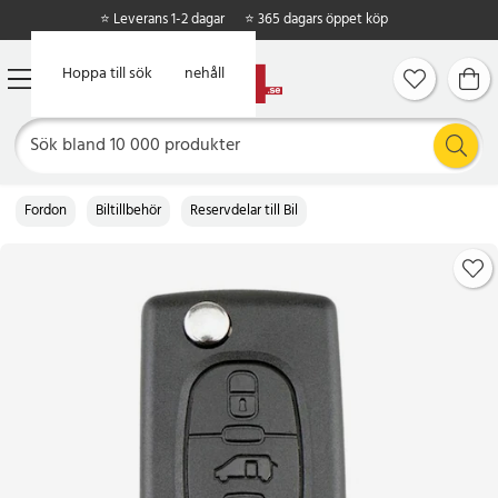
⭐ Leverans 1-2 dagar
⭐ 365 dagars öppet köp
Hoppa till huvudinnehåll
Hoppa till sök
Fordon
Biltillbehör
Reservdelar till Bil