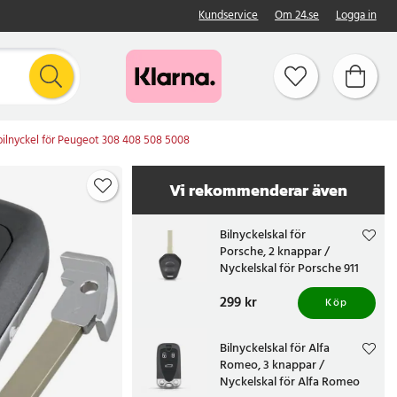
Kundservice
Om 24.se
Logga in
bilnyckel för Peugeot 308 408 508 5008
Vi rekommenderar även
Bilnyckelskal för
Porsche, 2 knappar /
Nyckelskal för Porsche 911
Boxster
Pris
299 kr
:
299 kr
Köp
Bilnyckelskal för Alfa
Romeo, 3 knappar /
Nyckelskal för Alfa Romeo