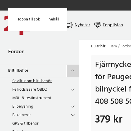
Hoppa till huvudinnehåll
Hoppa till sök
Meny
Nyheter
Topplistan
Du är här:
Hem
Fordo
Fordon
Fjärrnyck
Biltillbehör
för Peuge
Se allt inom
biltillbehör
bilnyckel 
Felkodsläsare OBD2
Mät- & testinstrument
408 508 5
Bilbelysning
379 kr
Bilkameror
Pris
:
379 kr
GPS & tillbehör