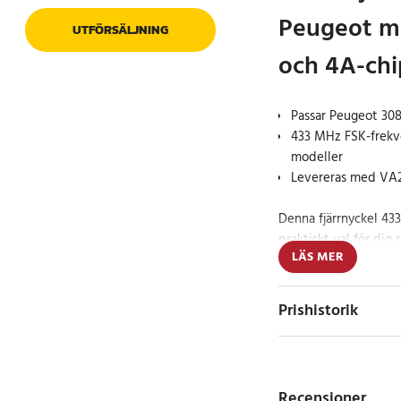
Peugeot m
UTFÖRSÄLJNING
och 4A-chi
Passar Peugeot 308
433 MHz FSK-frekv
modeller
Levereras med VA2-
Denna fjärrnyckel 43
praktiskt val för di
LÄS MER
bilnyckel till utvald
framtagen för Peugeo
en knappdesign som 
Prishistorik
vid daglig användnin
Konstruktionen i plast
samtidigt som den ko
Recensioner