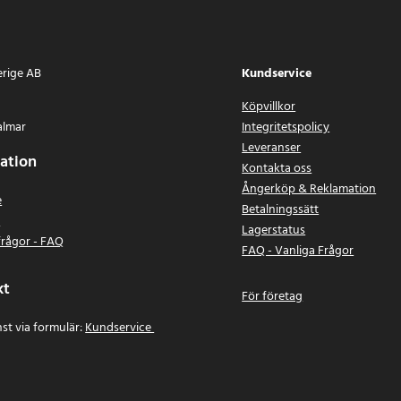
erige AB
Kundservice
Köpvillkor
almar
Integritetspolicy
Leveranser
ation
Kontakta oss
Ångerköp & Reklamation
e
Betalningssätt
n
Lagerstatus
frågor - FAQ
FAQ - Vanliga Frågor
kt
För företag
st via formulär:
Kundservice