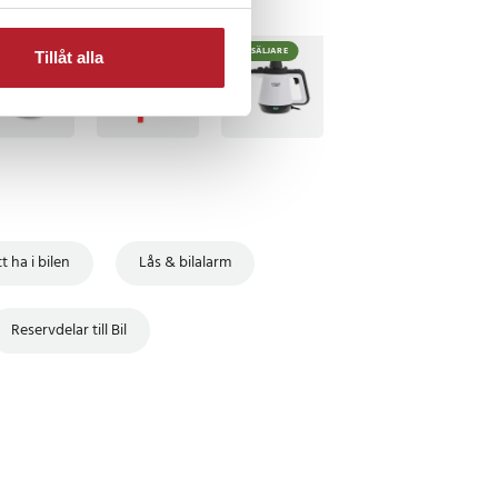
TSÄLJARE
BÄSTSÄLJARE
Tillåt alla
t ha i bilen
Lås & bilalarm
Reservdelar till Bil