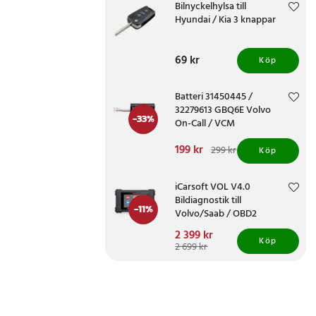
Bilnyckelhylsa till
Hyundai / Kia 3 knappar
Pris
69 kr
:
69 kr
Köp
Batteri 31450445 /
32279613 GBQ6E Volvo
-
33
%
On-Call / VCM
Nuvarande pris
199 kr
:
299 kr
Köp
199 kr
Tidigare pris
:
299 kr
iCarsoft VOL V4.0
Bildiagnostik till
-
11
%
Volvo/Saab / OBD2
diagnosverktyg /
Nuvarande pris
2 399 kr
:
felkodsläsare bil
Köp
2 399 kr
Tidigare pris
:
2 699 kr
2 699 kr