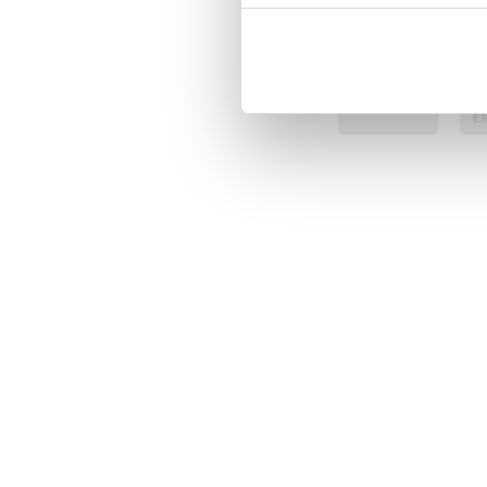
Senast besökta
Artikelnummer
:
13097
BÄS