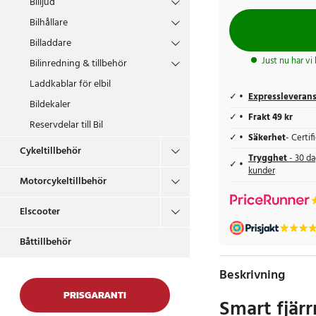
Billjud
Bilhållare
Billaddare
Just nu har vi
Bilinredning & tillbehör
Laddkablar för elbil
Expressleveran
Bildekaler
Frakt 49 kr
Reservdelar till Bil
Säkerhet
- Certi
Cykeltillbehör
Trygghet
- 30 da
kunder
Motorcykeltillbehör
Elscooter
Båttillbehör
Beskrivning
PRISGARANTI
Smart fjärr