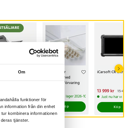
STSÄLJARE
-
42
%
lbar Strandstol
Ägglåda för
iCarsoft CR Ultra
Om
 fotstöd
kylskåpet med
utdragbar förvaring
och fäste
arande pris
 kr
:
Pris
139 kr
:
139 kr
Nuvarande pris
13 999 kr
:
689 kr
15 499
 kr
Tidigare pris
:
13 999 kr
Tidigare 
Kommer i lager 2026-10-02
 lager, levereras inom 1-2 vardagar
Just nu har vi ba
 kr
15 499 kr
andahålla funktioner för
Köp
n information från din enhet
Köp
Köp
 tur kombinera informationen
deras tjänster.