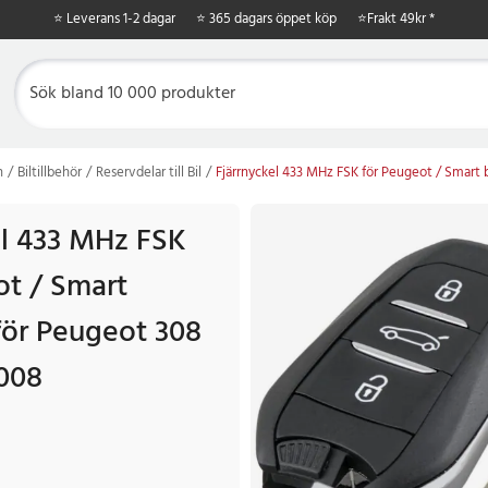
⭐ Leverans 1-2 dagar
⭐ 365 dagars öppet köp
⭐
Frakt 49kr *
n
Biltillbehör
Reservdelar till Bil
Fjärrnyckel 433 MHz FSK för Peugeot / Smart 
el 433 MHz FSK
ot / Smart
för Peugeot 308
008