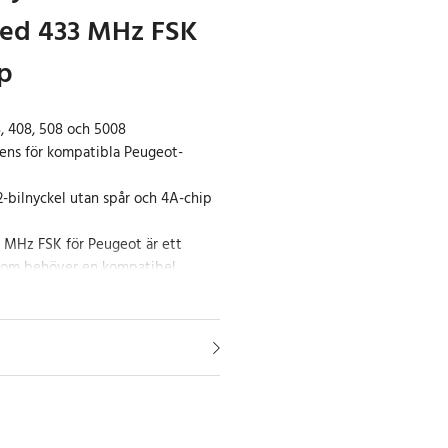
ed 433 MHz FSK
p
, 408, 508 och 5008
ens för kompatibla Peugeot-
bilnyckel utan spår och 4A-chip
3 MHz FSK för Peugeot är ett
g som behöver en kompatibel
a Peugeot-modeller. Den är
t 308, 408, 508 och 5008 och har
ger en bekväm och följsam känsla
g.
 gör fjärrnyckeln lätt att hantera,
mpakta formen passar bra i