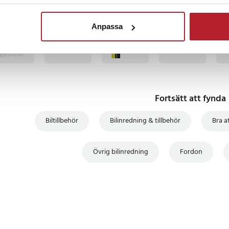
4
TSÄLJARE
BÄSTSÄLJARE
BÄSTSÄLJARE
BÄSTSÄLJARE
BÄS
Anpassa
Fortsätt att fynda
Biltillbehör
Bilinredning & tillbehör
Bra at
Övrig bilinredning
Fordon