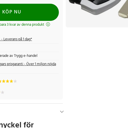
KÖP NU
 bara 3 kvar av denna produkt
s
- Leverans på 1 dag*
fierade av Trygg e-handel
gars prisgaranti - Över 1 miljon nöjda
nyckel för