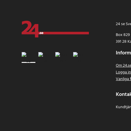
24 se Sv
Box 829
391 28 K
Inform
Om 24.s
Logga i
Vanliga 
Konta
Kundtjän