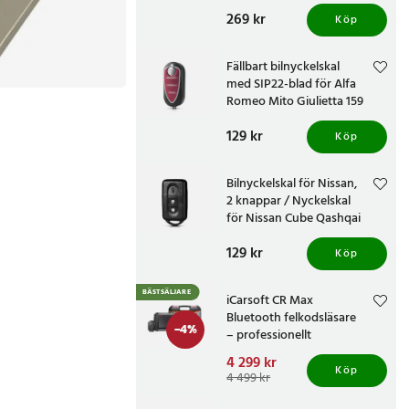
156 159 Brera Spider
Pris
269 kr
:
269 kr
Köp
Fällbart bilnyckelskal
med SIP22-blad för Alfa
Romeo Mito Giulietta 159
Brera, 3 knappar - Röd
Pris
129 kr
:
129 kr
Köp
Bilnyckelskal för Nissan,
2 knappar / Nyckelskal
för Nissan Cube Qashqai
Juke Navara X-Trail
Pris
129 kr
:
129 kr
Köp
BÄSTSÄLJARE
iCarsoft CR Max
Bluetooth felkodsläsare
-
4
%
– professionellt
bildiagnosverktyg med
Nuvarande pris
4 299 kr
:
trådlös OBD-anslutning
Köp
4 299 kr
Tidigare pris
:
4 499 kr
4 499 kr