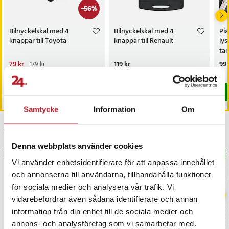
-
56
%
Bilnyckelskal med 4
Bilnyckelskal med 4
Pia
knappar till Toyota
knappar till Renault
lys
tan
Nuvarande pris
79 kr
:
Pris
119 kr
:
119 kr
Pri
99 
179 kr
79 kr
Tidigare pris
:
179 kr
I lager, levereras inom 1-2 vardagar
I lager, levereras inom 1-2 vardagar
Köp
Köp
Samtycke
Information
Om
Senast besökta
Denna webbplats använder cookies
BÄSTSÄLJARE
BÄS
Vi använder enhetsidentifierare för att anpassa innehållet
och annonserna till användarna, tillhandahålla funktioner
för sociala medier och analysera vår trafik. Vi
vidarebefordrar även sådana identifierare och annan
information från din enhet till de sociala medier och
annons- och analysföretag som vi samarbetar med.