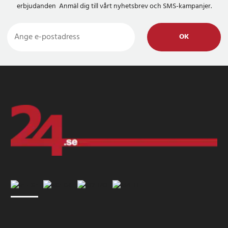
erbjudanden Anmäl dig till vårt nyhetsbrev och SMS-kampanjer.
OK