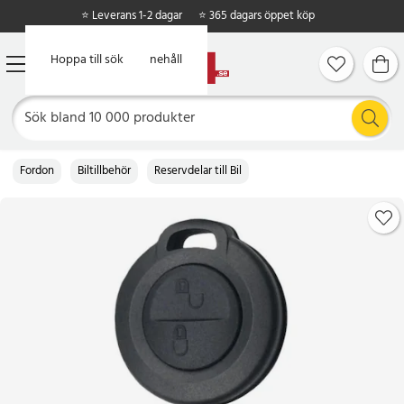
⭐ Leverans 1-2 dagar
⭐ 365 dagars öppet köp
Hoppa till huvudinnehåll
Hoppa till sök
Fordon
Biltillbehör
Reservdelar till Bil