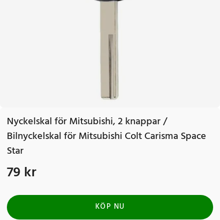
Nyckelskal för Mitsubishi, 2 knappar /
Bilnyckelskal för Mitsubishi Colt Carisma Space
Star
79 kr
Pris
:
79 kr
KÖP NU