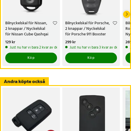
- Antal knappar: 2
- Kompatibilitet: Mitsubishi Colt, Mitsubishi Carisma och
Mitsubishi Space Star
Bilnyckelskal för Nissan,
Bilnyckelskal för Porsche,
Bil
- Nyckeltyp: Rakt blad med rundat huvud och höger spår
2 knappar / Nyckelskal
2 knappar / Nyckelskal
Ro
- Material: Plast och koppar
för Nissan Cube Qashqai
för Porsche 911 Boxster
Nyc
- Mått: 7,8 x 4,2 x 1,5 cm
Juke Navara X-Trail
156
Pris
129 kr
:
129 kr
Pris
299 kr
:
299 kr
Pri
269
- Vikt: 24 g
Just nu har vi bara 2 kvar av denna produkt
Just nu har vi bara 3 kvar av denna pr
- Observera: Endast skal ingår, utan kretskort, batteri och chip
Köp
Köp
Artikelnummer
:
130977
Andra köpte också