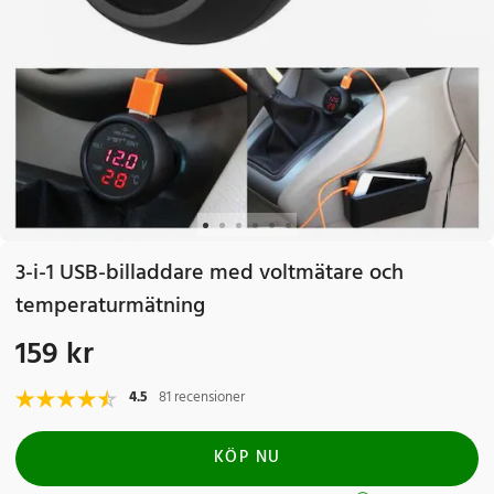
3-i-1 USB-billaddare med voltmätare och
temperaturmätning
159 kr
Pris
:
159 kr
4.5
81 recensioner
KÖP NU