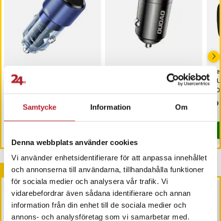
Qualo billaddare 90W
Dudao USB Billaddare
Del
med dubbla USB-C-
med 1xUSB och 1xUSB-C
x U
portar och snabbladdning
48W QC PD
PD 
me
Pris
199 kr
:
199 kr
Pris
79 kr
:
79 kr
Pri
99 
Samtycke
Information
Om
I lager, levereras inom 1-2 vardagar
I lager, levereras inom 1-2 vardagar
Köp
Köp
Denna webbplats använder cookies
Vi använder enhetsidentifierare för att anpassa innehållet
Andra köpte också
och annonserna till användarna, tillhandahålla funktioner
för sociala medier och analysera vår trafik. Vi
BÄSTSÄLJARE
vidarebefordrar även sådana identifierare och annan
information från din enhet till de sociala medier och
annons- och analysföretag som vi samarbetar med.