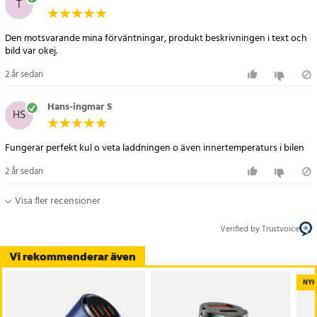
T
Den motsvarande mina förväntningar, produkt beskrivningen i text och
bild var okej.
2 år sedan
Hans-ingmar S
HS
Fungerar perfekt kul o veta laddningen o även innertemperaturs i bilen
2 år sedan
Visa fler recensioner
Verified by Trustvoice
Vi rekommenderar även
NYH