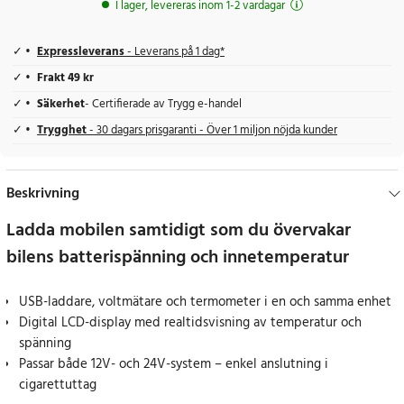
I lager, levereras inom 1-2 vardagar
Expressleverans
- Leverans på 1 dag*
Frakt 49 kr
Säkerhet
- Certifierade av Trygg e-handel
Trygghet
- 30 dagars prisgaranti - Över 1 miljon nöjda kunder
Beskrivning
Ladda mobilen samtidigt som du övervakar
bilens batterispänning och innetemperatur
USB-laddare, voltmätare och termometer i en och samma enhet
Digital LCD-display med realtidsvisning av temperatur och
spänning
Passar både 12V- och 24V-system – enkel anslutning i
cigarettuttag