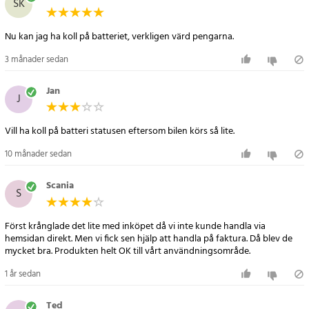
SK
inga extra inställningar behövs.
Nu kan jag ha koll på batteriet, verkligen värd pengarna.
Specifikation
- Modell: VST-706
3 månader sedan
- Funktioner: USB-laddare, voltmätare, termometer
- USB-utgång: 5V / 2.1A
Jan
J
- Driftspänning: 12V / 24V
- Temperaturintervall: -9 °C till +80 °C
Vill ha koll på batteri statusen eftersom bilen körs så lite.
- Display: Digital LCD
- Färgindikatorer: Blå & röd, grön & röd, röd
10 månader sedan
- Material: ABS + elektroniska komponenter
- Storlek: 76 × 47 mm
Scania
S
- Anslutning: Cigarettändaruttag
Artikelnummer
:
80970
Först krånglade det lite med inköpet då vi inte kunde handla via
hemsidan direkt. Men vi fick sen hjälp att handla på faktura. Då blev de
mycket bra. Produkten helt OK till vårt användningsområde.
1 år sedan
Ted