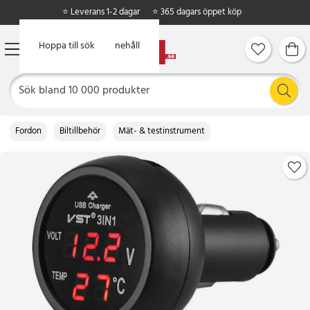
⭐ Leverans 1-2 dagar
⭐ 365 dagars öppet köp
Hoppa till huvudinnehåll
Hoppa till sök
Fordon
Biltillbehör
Mät- & testinstrument