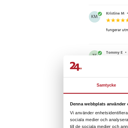
Kristine M
KM
fungerar utm
Tommy E
•
TE
Funkar bra til
Samtycke
Mathias O
MO
Denna webbplats använder 
Blåser bra. L
Vi använder enhetsidentifierar
sociala medier och analysera 
till de sociala medier och a