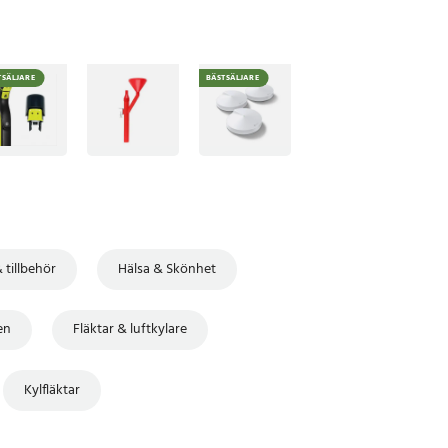
TSÄLJARE
BÄSTSÄLJARE
 tillbehör
Hälsa & Skönhet
len
Fläktar & luftkylare
Kylfläktar