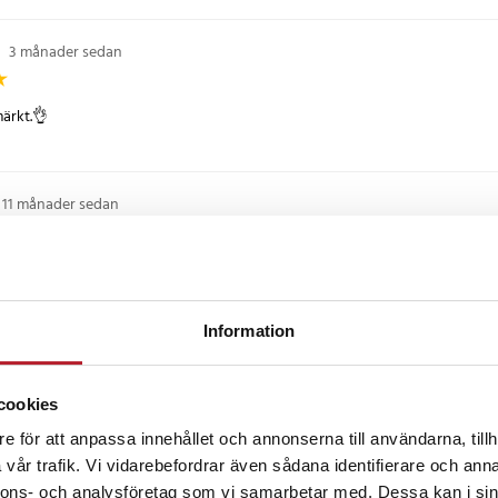
•
3 månader sedan
ärkt.👌
11 månader sedan
l ändamålet, dom skulle vara till, kylning för slutsteg, tysta o till ett bra pris.
Information
•
1 år sedan
cookies
åter inte så mycke.
e för att anpassa innehållet och annonserna till användarna, tillh
vår trafik. Vi vidarebefordrar även sådana identifierare och anna
nnons- och analysföretag som vi samarbetar med. Dessa kan i sin