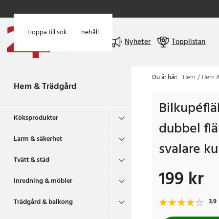
Hoppa till huvudinnehåll
Hoppa till sök
Meny
Nyheter
Topplistan
Du är här:
Hem
Hem &
Hem & Trädgård
Bilkupéfläk
Köksprodukter
dubbel fläk
Larm & säkerhet
svalare k
Tvätt & städ
199 kr
Pris
:
199 kr
Inredning & möbler
Trädgård & balkong
3.9