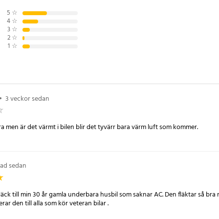
läkt för flexibel
5
☆
4
☆
3
☆
2
☆
med två fläkthuvuden som kan
1
☆
De är roterbara horisontellt upp till
 till 360°, vilket gör det lättare
it det behövs.
•
3 veckor sedan
 / kupéfläkt
a men är det värmt i bilen blir det tyvärr bara värm luft som kommer.
m
nad sedan
0
fläck till min 30 år gamla underbara husbil som saknar AC. Den fläktar så bra 