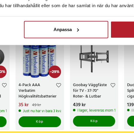
censioner
har tillhandahållit eller som de har samlat in när du har använt 
ckså
Anpassa
0
%
-
29
%
4-Pack AAA
Goobay Väggfäste
Duda
Verbatim
för TV - 37-70"
Spli
d
Högkvalitétsbatterier
Roter- & Lutbar
cig
A
2xU
Nuvarande pris
35 kr
:
Pris
439 kr
:
439 kr
Pri
139
49 kr
35 kr
Tidigare pris
:
49 kr
I lager, levereras inom 1-2 vardagar
I
inom 1-2 vardagar
Just nu har vi bara 3 kvar av denna produkt
Köp
Köp