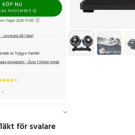
KÖP NU
CKAS
NOVEMBER 6
)
r i lager 2026-11-06
s
- Leverans på 1 dag*
fierade av Trygg e-handel
gars prisgaranti - Över 1 miljon nöjda
läkt för svalare