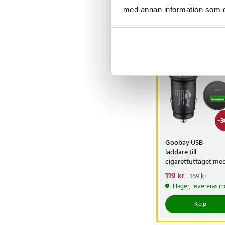
Visa fler re
med annan information som du 
Andra köpte o
-
3
Goobay USB-
laddare till
cigarettuttaget me
USB-C PD och USB-
Nuvarande pris
119 kr
:
169 kr
QC3.0
119 kr
Tidigare pris
:
I lager, levereras 
169 kr
Köp