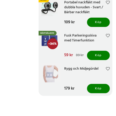
NYHET
Portabel nackfläkt med
dubbla huvuden - Svart /
Bärbar nackfläkt
Pris
109 kr
:
109 kr
Köp
BÄSTSÄLJARE
Fusk Parkeringsskiva
med Timerfunktion
-
34
%
Nuvarande pris
59 kr
:
89 kr
Köp
59 kr
Tidigare pris
:
89 kr
Rygg och Midjegördel
Pris
179 kr
:
179 kr
Köp