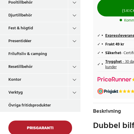
Pooltillbehör
(
SKI
Djurtillbehör
Komme
Fest & högtid
Expressleveran
Presentidéer
Frakt 49 kr
Säkerhet
- Certi
Friluftsliv & camping
Trygghet
- 30 da
Resetillbehör
kunder
Kontor
Verktyg
Övriga fritidsprodukter
Beskrivning
Dubbel bilf
PRISGARANTI