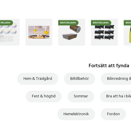
TSÄLJARE
BÄSTSÄLJARE
BÄSTSÄLJARE
BÄS
Fortsätt att fynda
Hem & Trädgård
Biltillbehör
Bilinredning &
Fest & högtid
Sommar
Bra att ha i bi
Hemelektronik
Fordon