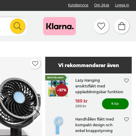
Kundservice
Om 24.se
Logga in
Vi rekommenderar även
BÄSTSÄLJARE
Lazy Hanging
ansiktsfläkt med
-
37
%
uppladdningsbar funktion
Nuvarande pris
189 kr
:
Köp
189 kr
Tidigare pris
:
299 kr
299 kr
Handhållen fläkt med
kompakt design och
enkel knappstyrning