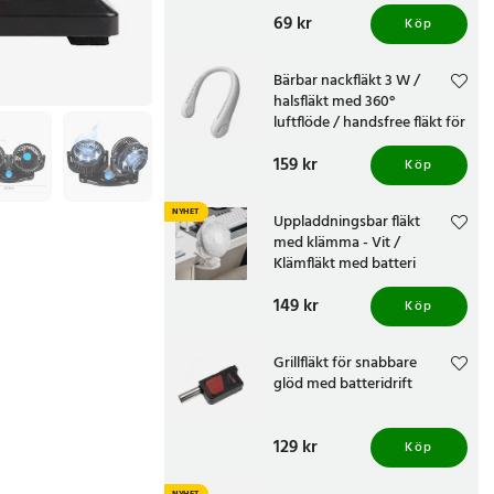
Pris
69 kr
:
69 kr
Köp
Bärbar nackfläkt 3 W /
halsfläkt med 360°
luftflöde / handsfree fläkt för
halsen
Pris
159 kr
:
159 kr
Köp
NYHET
Uppladdningsbar fläkt
med klämma - Vit /
Klämfläkt med batteri
Pris
149 kr
:
149 kr
Köp
Grillfläkt för snabbare
glöd med batteridrift
Pris
129 kr
:
129 kr
Köp