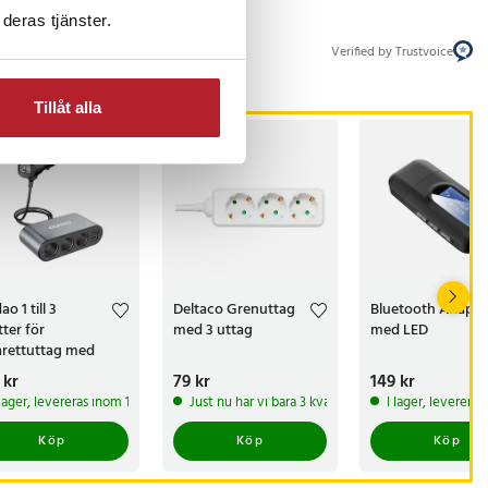
deras tjänster.
Verified by Trustvoice
Tillåt alla
o 1 till 3
Deltaco Grenuttag
Bluetooth Adapte
tter för
med 3 uttag
med LED
arettuttag med
SB
s
 kr
:
139 kr
Pris
79 kr
:
79 kr
Pris
149 kr
:
149 kr
 lager, levereras inom 1-2 vardagar
Just nu har vi bara 3 kvar av denna produkt
I lager, leverera
Köp
Köp
Köp