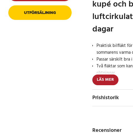
kupé och b
UTFÖRSÄLJNING
luftcirkul
dagar
Praktisk bilfläkt fö
sommarens varma 
Passar särskilt bra 
Två fläktar som kan 
riktningar
LÄS MER
Denna fläkt till bilen 
luftcirkulationen i k
Prishistorik
praktiskt alternativ f
mer behaglig miljö i 
AC. Den tystgående m
luftcirkulation utan 
Recensioner