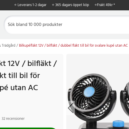
⭐ Leverans 1-2 dagar
⭐ 365 dagars öppet köp
⭐
Frakt 49kr *
 Trädgård
Bilkupéfläkt 12V / bilfläkt / dubbel fläkt till bil för svalare kupé utan AC
t 12V / bilfläkt /
t till bil för
upé utan AC
32 recensioner