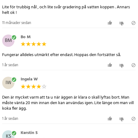
Lite för trubbig nål , och lite svår gradering på vatten koppen . Annars
helt ok !
11 månader sedan
Bo M
BM
Fungerar alldeles utmärkt efter endast. Hoppas den fortsätter så.
1 år sedan
Ingela W
IW
Den är mycket varm att ta u när äggen är klara o skall lyftas bort. Man
måste vänta 20 min innan den kan användas igen. Lite länge om man vill
koka fler ägg.
1 år sedan
Kerstin S
KS