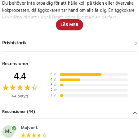
Du behöver inte oroa dig för att hålla koll på tiden eller övervaka
kokprocessen, då äggkokaren tar hand om allt åt dig. En äggkokare
kan hjälpa dig att uppnå jämnt kokta ägg med en perfekt
konsistens varje gång. Detta är särskilt användbart om du vill ha
LÄS MER
ägg som är mjuka eller hårdkokta, eftersom äggkokaren kan
anpassas till dina preferenser.
Prishistorik
Specifikation:
- Automatisk avstängning med ljudsignal
Recensioner
- 350W
4.4
- Kan tillaga 3 ägg samtidigt
5
☆
4
☆
- 3 olika koktider
3
☆
2
☆
Artikelnummer
:
85528
1
☆
44 betyg
Recensioner (44)
Majvor L
ML