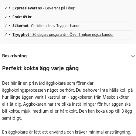
Expressleverans
- Leverans på 1 dag*
Frakt 49 kr
Säkerhet
- Certifierade av Trygg e-handel
Trygghet
- 30 dagars prisgaranti - Över 1 miljon nöjda kunder
Beskrivning
Perfekt kokta ägg varje gång
Det här är en prisvärd äggkokare som förenklar
äggkokningsprocessen något oerhört. Du behöver inte hålla koll på
hur länge äggen varit i kastrullen - äggkokaren från Mesko sköter
allt åt dig. Äggkokaren har tre olika inställningar för hur äggen ska
bli kokta; mjuk, medium eller hårdkokt. Den kan koka upp till 3 ägg
samtidigt.
En äggkokare är lätt att använda och kräver minimal ansträngning.