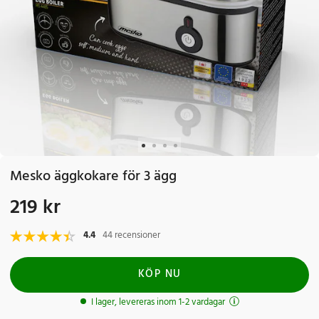
Mesko äggkokare för 3 ägg
219 kr
Pris
:
219 kr
4.4
44 recensioner
KÖP NU
I lager, levereras inom 1-2 vardagar