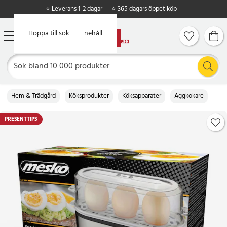
⭐ Leverans 1-2 dagar
⭐ 365 dagars öppet köp
Hoppa till huvudinnehåll
Hoppa till sök
Hem & Trädgård
Köksprodukter
Köksapparater
Äggkokare
PRESENTTIPS