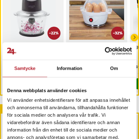
-
22
%
-
32
%
Elektrisk minihackare
Alpina Äggkokare för 7
Äg
med två hastigheter
ägg
Nuvarande pris
319 kr
:
Nuvarande pris
209 kr
:
Pri
349
409 kr
309 kr
Samtycke
Information
Om
319 kr
Tidigare pris
:
409 kr
209 kr
Tidigare pris
:
309 kr
I lager, levereras inom 1-2 vardagar
I lager, levereras inom 1-2 vardagar
Köp
Köp
Denna webbplats använder cookies
Vi använder enhetsidentifierare för att anpassa innehållet
Andra köpte också
och annonserna till användarna, tillhandahålla funktioner
för sociala medier och analysera vår trafik. Vi
vidarebefordrar även sådana identifierare och annan
information från din enhet till de sociala medier och
annons- och analysföretag som vi samarbetar med.