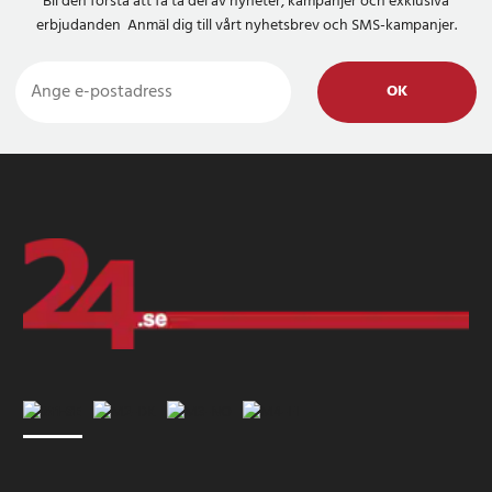
Bli den första att få ta del av nyheter, kampanjer och exklusiva
erbjudanden Anmäl dig till vårt nyhetsbrev och SMS-kampanjer.
OK