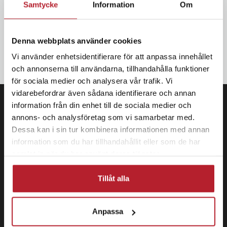
Samtycke
Information
Om
Bli den första att få ta del av nyheter, kampanjer och exklusiva
erbjudanden Anmäl dig till vårt nyhetsbrev och SMS-kampanjer.
Denna webbplats använder cookies
OK
Vi använder enhetsidentifierare för att anpassa innehållet
och annonserna till användarna, tillhandahålla funktioner
för sociala medier och analysera vår trafik. Vi
vidarebefordrar även sådana identifierare och annan
information från din enhet till de sociala medier och
annons- och analysföretag som vi samarbetar med.
Dessa kan i sin tur kombinera informationen med annan
information som du har tillhandahållit eller som de har
samlat in när du har använt deras tjänster.
Tillåt alla
Anpassa