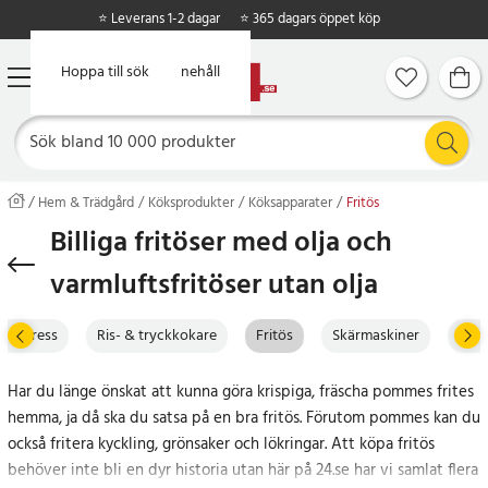
⭐ Leverans 1-2 dagar
⭐ 365 dagars öppet köp
Hoppa till huvudinnehåll
Hoppa till sök
Hem & Trädgård
Köksprodukter
Köksapparater
Fritös
Billiga fritöser med olja och
varmluftsfritöser utan olja
itruspress
Ris- & tryckkokare
Fritös
Skärmaskiner
För 
Har du länge önskat att kunna göra krispiga, fräscha pommes frites
hemma, ja då ska du satsa på en bra fritös. Förutom pommes kan du
också fritera kyckling, grönsaker och lökringar. Att köpa fritös
behöver inte bli en dyr historia utan här på 24.se har vi samlat flera