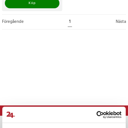
Köp
Föregående
1
Nästa
⭐ 365 dagars öppet köp
Nyhetsbrev