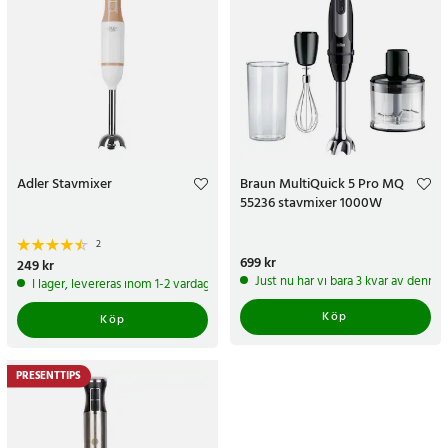
Adler Stavmixer
Braun MultiQuick 5 Pro MQ
55236 stavmixer 1000W
2
Pris
699 kr
:
699 kr
Pris
249 kr
:
249 kr
Just nu har vi bara 3 kvar av denna
I lager, levereras inom 1-2 vardagar
Köp
Köp
PRESENTTIPS