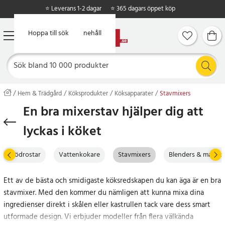
⭐ Leverans 1-2 dagar
⭐ 365 dagars öppet köp
Hoppa till huvudinnehåll
Hoppa till sök
Hem & Trädgård
Köksprodukter
Köksapparater
Stavmixers
En bra mixerstav hjälper dig att
lyckas i köket
Brödrostar
Vattenkokare
Stavmixers
Blenders & matbe
Ett av de bästa och smidigaste köksredskapen du kan äga är en bra
stavmixer. Med den kommer du nämligen att kunna mixa dina
ingredienser direkt i skålen eller kastrullen tack vare dess smart
utformade design. Vi erbjuder modeller från flera välkända