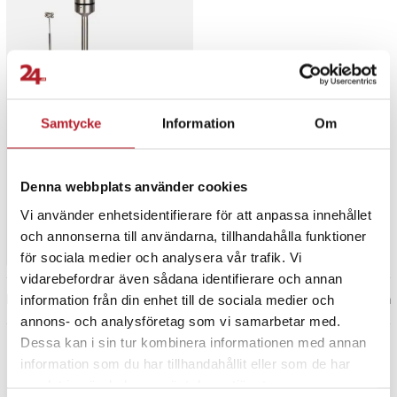
-
34
%
MasterChef 3-i-1 Stavmixer
Samtycke
Information
Om
- Känd från Sveriges
Mästerkock
5
Denna webbplats använder cookies
Nuvarande pris
409 kr
:
409 kr
Tidigare
619 kr
pris
:
619 kr
I lager, levereras inom 1-2 vardagar
Vi använder enhetsidentifierare för att anpassa innehållet
och annonserna till användarna, tillhandahålla funktioner
Köp
för sociala medier och analysera vår trafik. Vi
vidarebefordrar även sådana identifierare och annan
Föregående
1
Nästa
information från din enhet till de sociala medier och
annons- och analysföretag som vi samarbetar med.
Dessa kan i sin tur kombinera informationen med annan
information som du har tillhandahållit eller som de har
samlat in när du har använt deras tjänster.