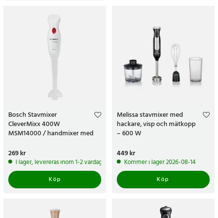
Bosch Stavmixer
Melissa stavmixer med
CleverMixx 400W
hackare, visp och mätkopp
MSM14000 / handmixer med
– 600 W
löstagbar mixerfot
Pris
269 kr
:
269 kr
Pris
449 kr
:
449 kr
I lager, levereras inom 1-2 vardagar
Kommer i lager 2026-08-14
Köp
Köp