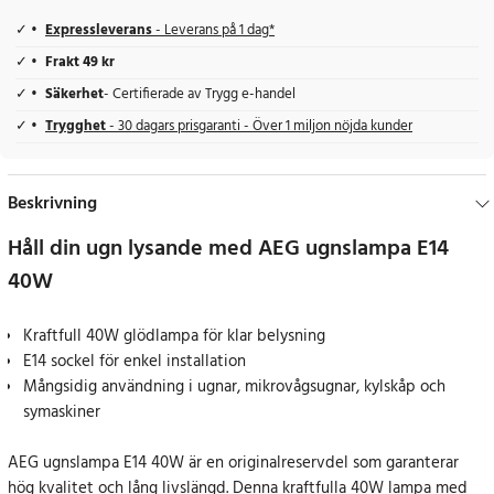
Expressleverans
- Leverans på 1 dag*
Frakt 49 kr
Säkerhet
- Certifierade av Trygg e-handel
Trygghet
- 30 dagars prisgaranti - Över 1 miljon nöjda kunder
Beskrivning
Håll din ugn lysande med AEG ugnslampa E14
40W
Kraftfull 40W glödlampa för klar belysning
E14 sockel för enkel installation
Mångsidig användning i ugnar, mikrovågsugnar, kylskåp och
symaskiner
AEG ugnslampa E14 40W är en originalreservdel som garanterar
hög kvalitet och lång livslängd. Denna kraftfulla 40W lampa med