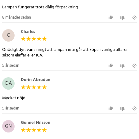
Artikelnummer
:
75494
Lampan fungerar trots dålig förpackning
8 månader sedan
Charles
C
Onödigt dyr, vansinnigt att lampan inte går att köpa i vanliga affärer
såsom elaffär eller ICA.
5 år sedan
Dorin Abrudan
DA
Mycket nöjd.
5 år sedan
Gunnel Nilsson
GN