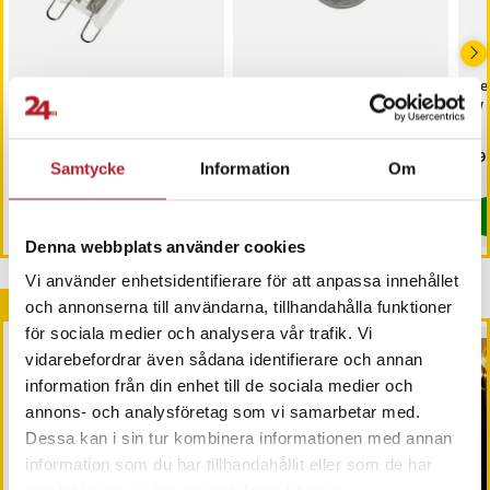
Osram Ugnslampa
Lampglas till
Ne
Halogen G9 40W
boschsiemens
W
Pris
129 kr
:
129 kr
Pris
119 kr
:
119 kr
Pri
49 
Samtycke
Information
Om
Just nu har vi bara 2 kvar av denna produkt
I lager, levereras inom 1-2 vardagar
Köp
Köp
Denna webbplats använder cookies
Vi använder enhetsidentifierare för att anpassa innehållet
Andra köpte också
och annonserna till användarna, tillhandahålla funktioner
för sociala medier och analysera vår trafik. Vi
BÄSTSÄLJARE
vidarebefordrar även sådana identifierare och annan
information från din enhet till de sociala medier och
annons- och analysföretag som vi samarbetar med.
Dessa kan i sin tur kombinera informationen med annan
information som du har tillhandahållit eller som de har