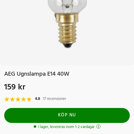
AEG Ugnslampa E14 40W
159 kr
Pris
:
159 kr
4.8
17 recensioner
KÖP NU
I lager, levereras inom 1-2 vardagar