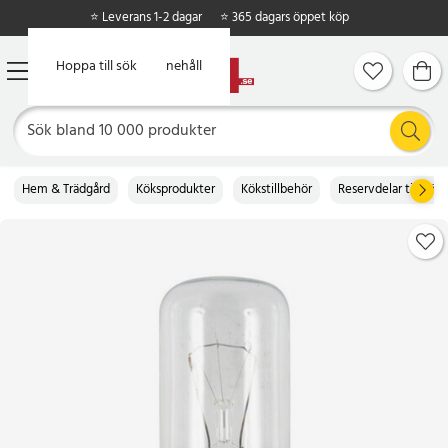
⭐ Leverans 1-2 dagar
⭐ 365 dagars öppet köp
Hoppa till huvudinnehåll
Hoppa till sök
Hem & Trädgård
Köksprodukter
Kökstillbehör
Reservdelar till köke