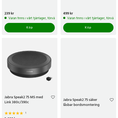
Pris
239 kr
:
239 kr
Pris
499 kr
:
499 kr
Varan finns i vårt fjärrlager, förväntas skickas inom 5-7 arbetsdagar
Varan finns i vårt fjärrlager, förvän
Köp
Köp
Jabra Speak2 75 MS med
Jabra Speak2 75 säker
Link 380c/390c
låsbar bordsmontering
1