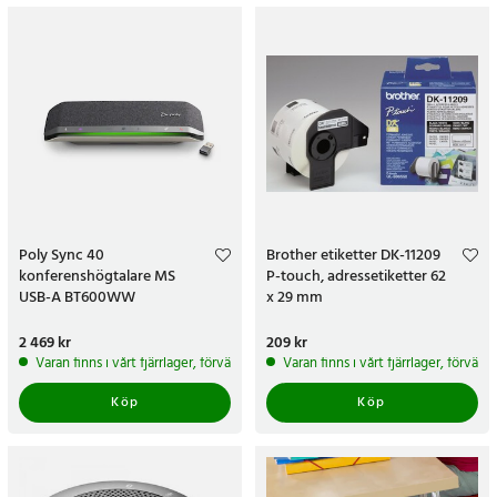
Poly Sync 40
Brother etiketter DK-11209
konferenshögtalare MS
P-touch, adressetiketter 62
USB-A BT600WW
x 29 mm
Pris
2 469 kr
:
2 469 kr
Pris
209 kr
:
209 kr
Varan finns i vårt fjärrlager, förväntas skickas inom 5-7 arbetsdagar
Varan finns i vårt fjärrlager, förvän
Köp
Köp