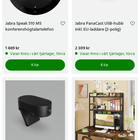
Jabra Speak 510 MS
Jabra PanaCast USB-hubb
konferenshögtalartelefon
inkl. EU-laddare (2-polig)
Pris
1 469 kr
:
1 469 kr
Pris
2 309 kr
:
2 309 kr
Varan finns i vårt fjärrlager, förväntas skickas inom 5-7 arbetsdagar
Varan finns i vårt fjärrlager, förvän
Köp
Köp