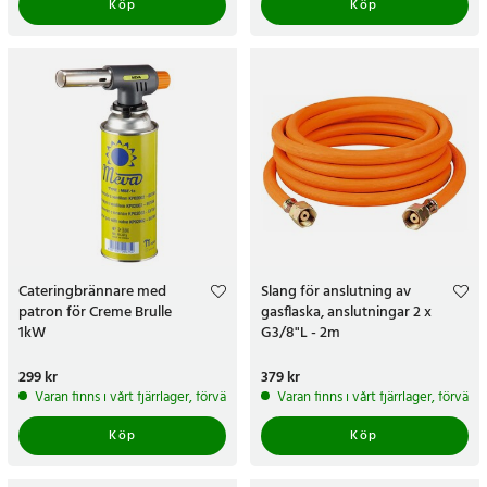
Köp
Köp
Cateringbrännare med
Slang för anslutning av
patron för Creme Brulle
gasflaska, anslutningar 2 x
1kW
G3/8"L - 2m
Pris
299 kr
:
299 kr
Pris
379 kr
:
379 kr
Varan finns i vårt fjärrlager, förväntas skickas inom 5-7 arbetsdagar
Varan finns i vårt fjärrlager, förvän
Köp
Köp