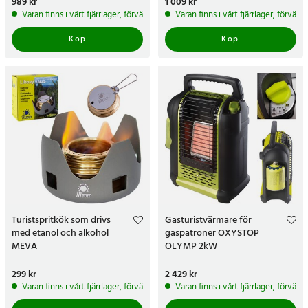
Pris
989 kr
:
989 kr
Pris
1 009 kr
:
1 009 kr
Varan finns i vårt fjärrlager, förväntas skickas inom 5-7 arbetsdagar
Varan finns i vårt fjärrlager, förvän
Köp
Köp
Turistspritkök som drivs
Gasturistvärmare för
med etanol och alkohol
gaspatroner OXYSTOP
MEVA
OLYMP 2kW
Pris
299 kr
:
299 kr
Pris
2 429 kr
:
2 429 kr
Varan finns i vårt fjärrlager, förväntas skickas inom 5-7 arbetsdagar
Varan finns i vårt fjärrlager, förvän