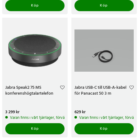
Köp
Köp
Jabra Speak2 75 MS
Jabra USB-C till USB-A-kabel
konferenshögtalartelefon
för Panacast 50 3 m
Pris
3 299 kr
:
3 299 kr
Pris
629 kr
:
629 kr
Varan finns i vårt fjärrlager, förväntas skickas inom 5-7 arbetsdagar
Varan finns i vårt fjärrlager, förvän
Köp
Köp