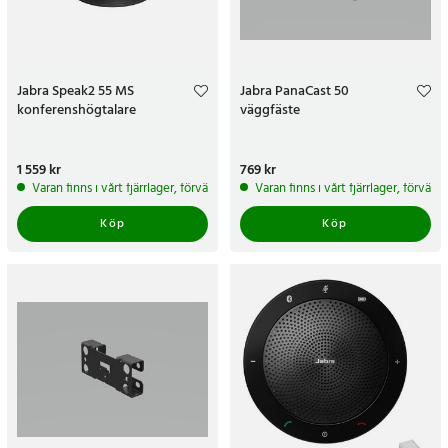
Jabra Speak2 55 MS
Jabra PanaCast 50
konferenshögtalare
väggfäste
Pris
1 559 kr
:
1 559 kr
Pris
769 kr
:
769 kr
Varan finns i vårt fjärrlager, förväntas skickas inom 5-7 arbetsdagar
Varan finns i vårt fjärrlager, förvän
Köp
Köp