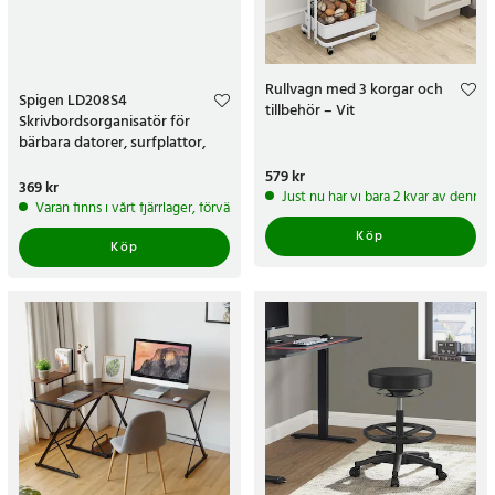
Rullvagn med 3 korgar och
Spigen LD208S4
tillbehör – Vit
Skrivbordsorganisatör för
bärbara datorer, surfplattor,
smartphones - Grå
Pris
579 kr
:
579 kr
Pris
369 kr
:
369 kr
Just nu har vi bara 2 kvar av denna
Varan finns i vårt fjärrlager, förväntas skickas inom 5-7 arbetsdagar
Köp
Köp