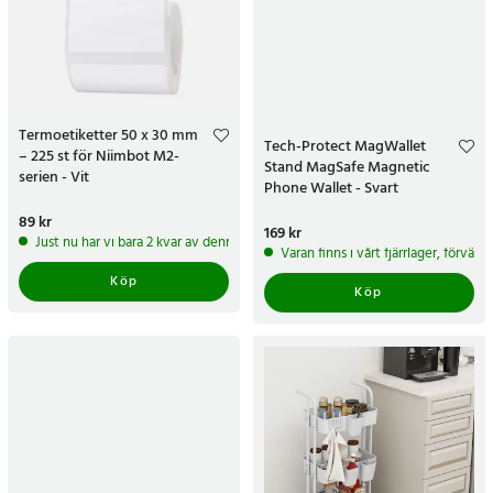
Termoetiketter 50 x 30 mm
Tech-Protect MagWallet
– 225 st för Niimbot M2-
Stand MagSafe Magnetic
serien - Vit
Phone Wallet - Svart
Pris
89 kr
:
89 kr
Pris
169 kr
:
169 kr
Just nu har vi bara 2 kvar av denna produkt
Varan finns i vårt fjärrlager, förvän
Köp
Köp