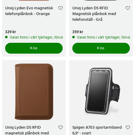
Uniq Lyden Evo magnetisk
Uniq Lyden DS RFID
telefonplånbok - Orange
Magnetisk plånbok med
telefonställ - Grå
Pris
329 kr
:
329 kr
Pris
359 kr
:
359 kr
Varan finns i vårt fjärrlager, förväntas skickas inom 5-7 arbetsdagar
Varan finns i vårt fjärrlager, förvän
Köp
Köp
Uniq Lyden DS RFID
Spigen A703 sportarmband
magnetisk plånbok med
6,9'' - svart