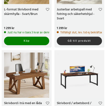
L-format Skrivbord med
Justerbar arbetspall med
skärmhylla - Svart/Brun
fotring och säkerhetshjul -
Svart
Pris
1 299 kr
:
1 299 kr
Pris
1 399 kr
:
1 399 kr
Just nu har vi bara 3 kvar av denna produkt
Tillfälligt slut, lev. tid ej bekräftad.
Köp
Gå till produkt
Skrivbord i trä med en låda
Skrivbord / arbetsbord /