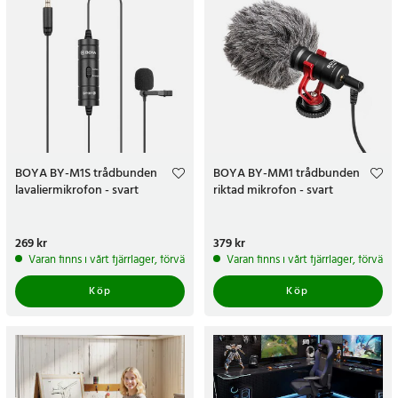
BOYA BY-M1S trådbunden
BOYA BY-MM1 trådbunden
lavaliermikrofon - svart
riktad mikrofon - svart
Pris
269 kr
:
269 kr
Pris
379 kr
:
379 kr
Varan finns i vårt fjärrlager, förväntas skickas inom 5-7 arbetsdagar
Varan finns i vårt fjärrlager, förvän
Köp
Köp