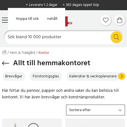
⭐ Leverans 1-2 dagar
⭐ 365 dagars öppet köp
Hoppa till huvudinnehåll
Hoppa till sök
Hem & Trädgård
Kontor
Allt till hemmakontoret
Brevvågar
Förstoringsglas
Kalendrar & veckoplanerare
Här hittar du pennor, papper och andra saker du kan behöva till
kontoret. Vi har även brevvågar och konstnärsprodukter.
Sortera efter