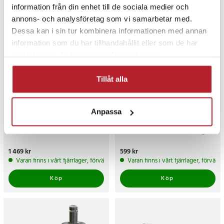
information från din enhet till de sociala medier och
annons- och analysföretag som vi samarbetar med.
Dessa kan i sin tur kombinera informationen med annan
information som du har tillhandahållit eller som de har
samlat in när du har använt deras tjänster.
Tillåt alla
Jabra Speak2 40 UC
Lamborghini D1 MagSafe-
Anpassa
plånbok för mobiltelefoner
i äkta läder - svart och orange
Pris
1 469 kr
:
1 469 kr
Pris
599 kr
:
599 kr
Varan finns i vårt fjärrlager, förväntas skickas inom 5-7 arbetsdagar
Varan finns i vårt fjärrlager, förvän
Köp
Köp