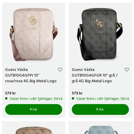
Guess Väska
Guess Väska
GUTB10G4GFPI 10"
GUTB10G4GFGR 10" grå /
rosa/rosa 4G Big Metal Logo
grå 4G Big Metal Logo
Pris
579 kr
:
579 kr
Pris
579 kr
:
579 kr
Varan finns i vårt fjärrlager, förväntas skickas inom 5-7 arbetsdagar
Varan finns i vårt fjärrlager, förvän
Köp
Köp