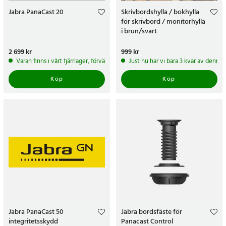
Jabra PanaCast 20
Skrivbordshylla / bokhylla
för skrivbord / monitorhylla
i brun/svart
Pris
2 699 kr
:
2 699 kr
Pris
999 kr
:
999 kr
Varan finns i vårt fjärrlager, förväntas skickas inom 5-7 arbetsdagar
Just nu har vi bara 3 kvar av denna
Köp
Köp
Jabra PanaCast 50
Jabra bordsfäste för
integritetsskydd
Panacast Control