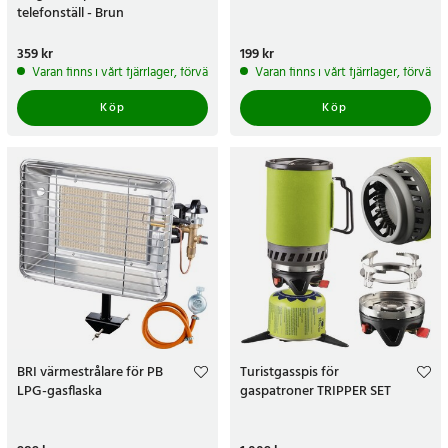
telefonställ - Brun
Pris
359 kr
:
359 kr
Pris
199 kr
:
199 kr
Varan finns i vårt fjärrlager, förväntas skickas inom 5-7 arbetsdagar
Varan finns i vårt fjärrlager, förvän
Köp
Köp
BRI värmestrålare för PB
Turistgasspis för
LPG-gasflaska
gaspatroner TRIPPER SET