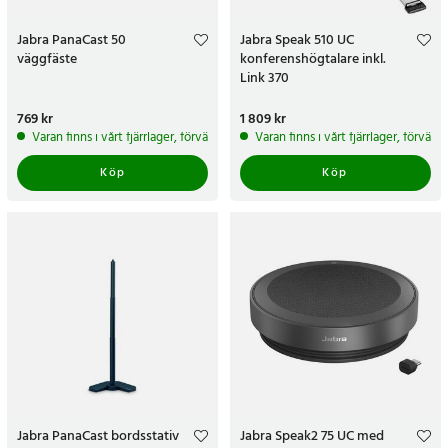
Jabra PanaCast 50
Jabra Speak 510 UC
väggfäste
konferenshögtalare inkl.
Link 370
Pris
769 kr
:
769 kr
Pris
1 809 kr
:
1 809 kr
Varan finns i vårt fjärrlager, förväntas skickas inom 5-7 arbetsdagar
Varan finns i vårt fjärrlager, förvän
Köp
Köp
Jabra PanaCast bordsstativ
Jabra Speak2 75 UC med