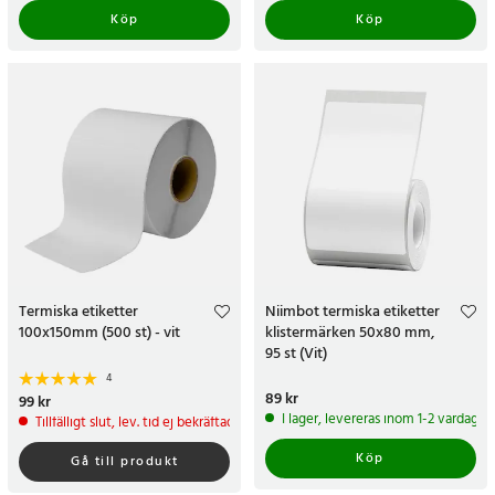
Köp
Köp
Termiska etiketter
Niimbot termiska etiketter
100x150mm (500 st) - vit
klistermärken 50x80 mm,
95 st (Vit)
4
Pris
89 kr
:
89 kr
Pris
99 kr
:
99 kr
I lager, levereras inom 1-2 vardagar
Tillfälligt slut, lev. tid ej bekräftad.
Köp
Gå till produkt