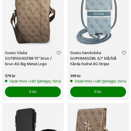
Guess Väska
Guess Handväska
GUTB10G4GFBR 10" brun /
GUPHM4GDBL 6,1" blå/blå
brun 4G Big Metal Logo
hårda fodral 4G Stripe
Pris
579 kr
:
579 kr
Pris
399 kr
:
399 kr
Varan finns i vårt fjärrlager, förväntas skickas inom 5-7 arbetsdagar
Varan finns i vårt fjärrlager, förvän
Köp
Köp