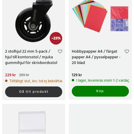
-
23
%
2 stolhjul 22 mm 5-pack /
Hobbypapper A4 / färgat
hjul till kontorsstol / mjuka
papper A4 / pysselpapper -
gummihjul för skrivbordsstol
20 blad
Nuvarande pris
229 kr
:
229 kr
Tidigare
Pris
129 kr
:
129 kr
299 kr
pris
:
299 kr
I lager, levereras inom 1-2 vardagar
Tillfälligt slut, lev. tid ej bekräftad.
Köp
Gå till produkt