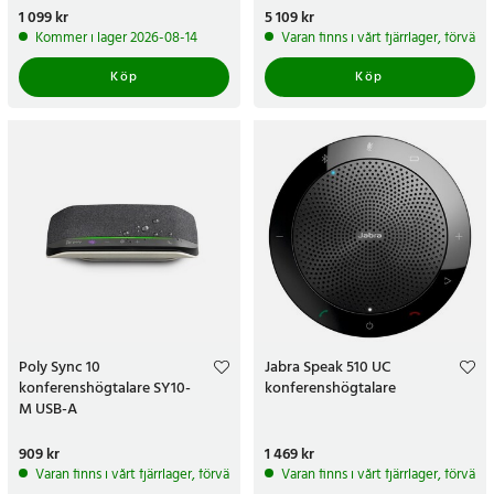
Pris
1 099 kr
:
1 099 kr
Pris
5 109 kr
:
5 109 kr
Kommer i lager 2026-08-14
Varan finns i vårt fjärrlager, förvän
Köp
Köp
Poly Sync 10
Jabra Speak 510 UC
konferenshögtalare SY10-
konferenshögtalare
M USB-A
Pris
909 kr
:
909 kr
Pris
1 469 kr
:
1 469 kr
Varan finns i vårt fjärrlager, förväntas skickas inom 5-7 arbetsdagar
Varan finns i vårt fjärrlager, förvän