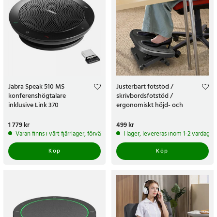
Jabra Speak 510 MS
Justerbart fotstöd /
konferenshögtalare
skrivbordsfotstöd /
inklusive Link 370
ergonomiskt höjd- och
lutningsbart stöd för fötter
Pris
1 779 kr
:
1 779 kr
Pris
499 kr
:
499 kr
Varan finns i vårt fjärrlager, förväntas skickas inom 5-7 arbetsdagar
I lager, levereras inom 1-2 vardagar
Köp
Köp