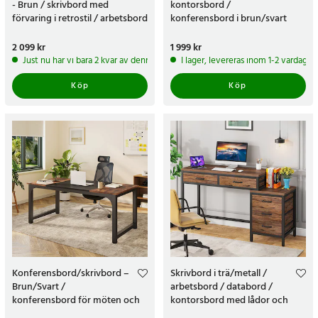
- Brun / skrivbord med
kontorsbord /
förvaring i retrostil / arbetsbord
konferensbord i brun/svart
med låda för hemmakontor
med metallram
Pris
2 099 kr
:
2 099 kr
Pris
1 999 kr
:
1 999 kr
Just nu har vi bara 2 kvar av denna produkt
I lager, levereras inom 1-2 vardagar
Köp
Köp
Konferensbord/skrivbord –
Skrivbord i trä/metall /
Brun/Svart /
arbetsbord / databord /
konferensbord för möten och
kontorsbord med lådor och
kontor / stort skrivbord för
hurts