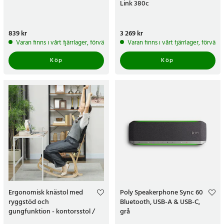
Link 380c
Pris
839 kr
:
839 kr
Pris
3 269 kr
:
3 269 kr
Varan finns i vårt fjärrlager, förväntas skickas inom 5-7 arbetsdagar
Varan finns i vårt fjärrlager, förvän
Köp
Köp
Ergonomisk knästol med
Poly Speakerphone Sync 60
ryggstöd och
Bluetooth, USB-A & USB-C,
gungfunktion - kontorsstol /
grå
balansstol i svart