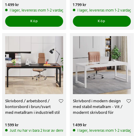
hemmakontor
Pris
1 499 kr
:
1 499 kr
Pris
1 799 kr
:
1 799 kr
I lager, levereras inom 1-2 vardagar
I lager, levereras inom 1-2 vardagar
Köp
Köp
Skrivbord / arbetsbord /
Skrivbord i modern design
kontorsbord i brun/svart
med stabil metallram - Vit /
med metallram i industriell stil
modernt skrivbord för
hemmakontor / arbetsbord
med metallram
Pris
1 599 kr
:
1 599 kr
Pris
1 499 kr
:
1 499 kr
Just nu har vi bara 2 kvar av denna produkt
I lager, levereras inom 1-2 vardagar