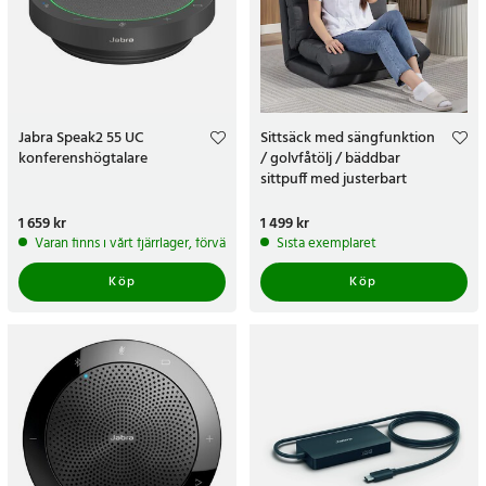
Jabra Speak2 55 UC
Sittsäck med sängfunktion
konferenshögtalare
/ golvfåtölj / bäddbar
sittpuff med justerbart
ryggstöd
Pris
1 659 kr
:
1 659 kr
Pris
1 499 kr
:
1 499 kr
Varan finns i vårt fjärrlager, förväntas skickas inom 5-7 arbetsdagar
Sista exemplaret
Köp
Köp