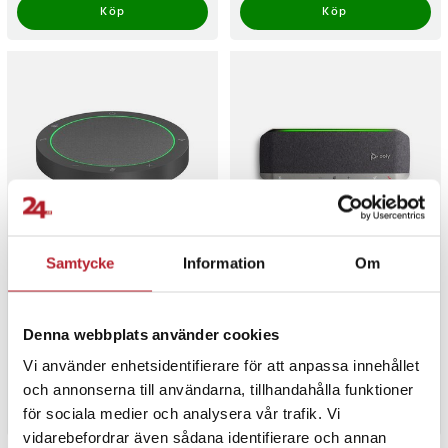
Köp
Köp
Samtycke
Information
Om
Jabra Speak2 40 MS
Poly Sync 40
konferenshögtalare
standard USB-A och USB-C
Denna webbplats använder cookies
Pris
1 469 kr
:
1 469 kr
Pris
2 089 kr
:
2 089 kr
Vi använder enhetsidentifierare för att anpassa innehållet
Varan finns i vårt fjärrlager, förväntas skickas inom 5-7 arbetsdagar
Varan finns i vårt fjärrlager, förvän
och annonserna till användarna, tillhandahålla funktioner
Köp
Köp
för sociala medier och analysera vår trafik. Vi
vidarebefordrar även sådana identifierare och annan