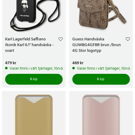
Karl Lagerfeld Saffiano
Guess Handväska
Ikonik Karl 6.1'' handväska -
GUWBG4GFBR brun /brun
svart
4G Stor logotyp
Pris
479 kr
:
479 kr
Pris
469 kr
:
469 kr
Varan finns i vårt fjärrlager, förväntas skickas inom 5-7 arbetsdagar
Varan finns i vårt fjärrlager, förvän
Köp
Köp