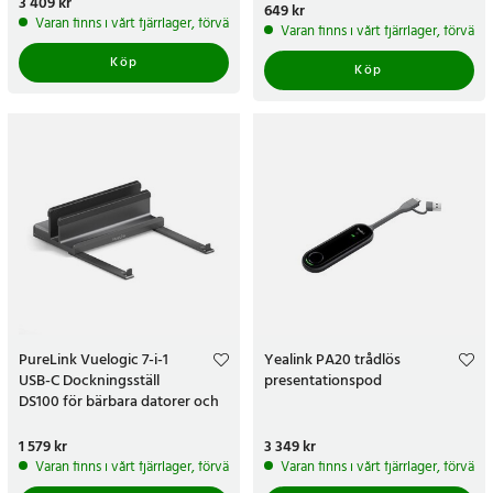
Pris
3 409 kr
:
3 409 kr
Pris
649 kr
:
649 kr
Varan finns i vårt fjärrlager, förväntas skickas inom 5-7 arbetsdagar
Varan finns i vårt fjärrlager, förvän
Köp
Köp
PureLink Vuelogic 7-i-1
Yealink PA20 trådlös
USB-C Dockningsställ
presentationspod
DS100 för bärbara datorer och
surfplattor
Pris
1 579 kr
:
1 579 kr
Pris
3 349 kr
:
3 349 kr
Varan finns i vårt fjärrlager, förväntas skickas inom 5-7 arbetsdagar
Varan finns i vårt fjärrlager, förvän