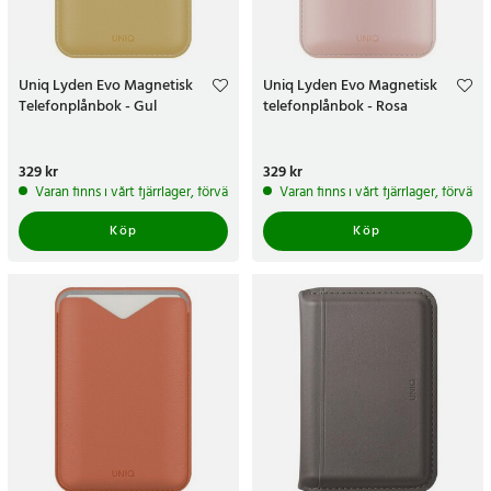
Uniq Lyden Evo Magnetisk
Uniq Lyden Evo Magnetisk
Telefonplånbok - Gul
telefonplånbok - Rosa
Pris
329 kr
:
329 kr
Pris
329 kr
:
329 kr
Varan finns i vårt fjärrlager, förväntas skickas inom 5-7 arbetsdagar
Varan finns i vårt fjärrlager, förvän
Köp
Köp