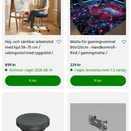
Höj- och sänkbar arbetsstol
Matta för gamingrummet
med hjul 59–75 cm /
80x120cm - Handkontroll -
salongsstol med ryggstöd /
Röd / gamingmatta /
sittpall
golvmatta gaming
Pris
899 kr
:
899 kr
Pris
229 kr
:
229 kr
Kommer i lager 2026-08-14
I lager, levereras inom 1-2 vardagar
Köp
Köp