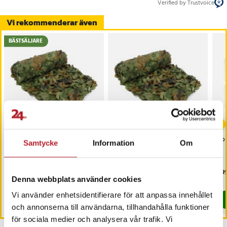
Verified by Trustvoice
Vi rekommenderar även
BÄSTSÄLJARE
-
32
%
Kamouflagenät 2x5 m
Kamouflagenät 1,5x3m
Sol
Samtycke
Information
Om
grön brun – camouflage
grön/brun -
nät / jaktkamouflage /
jaktkamouflage /
kamouflage
kamouflagenät för jakt
Nuvarande pris
149 kr
:
Pris
109 kr
:
109 kr
Pri
399
219 kr
149 kr
Tidigare pris
:
219 kr
Denna webbplats använder cookies
I lager, levereras inom 1-2 vardagar
I lager, levereras inom 1-2 vardagar
Vi använder enhetsidentifierare för att anpassa innehållet
Köp
Köp
och annonserna till användarna, tillhandahålla funktioner
för sociala medier och analysera vår trafik. Vi