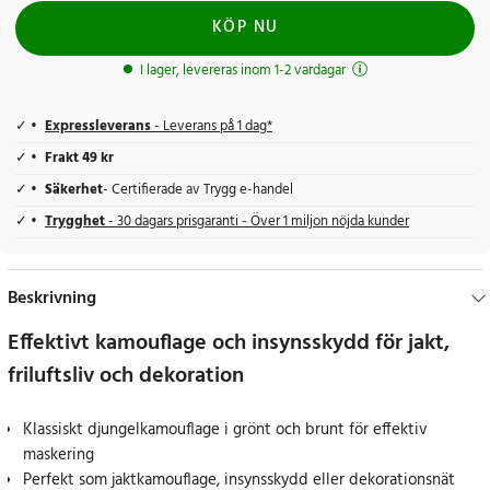
KÖP NU
I lager, levereras inom 1-2 vardagar
Expressleverans
- Leverans på 1 dag*
Frakt 49 kr
Säkerhet
- Certifierade av Trygg e-handel
Trygghet
- 30 dagars prisgaranti - Över 1 miljon nöjda kunder
Beskrivning
Effektivt kamouflage och insynsskydd för jakt,
friluftsliv och dekoration
Klassiskt djungelkamouflage i grönt och brunt för effektiv
maskering
Perfekt som jaktkamouflage, insynsskydd eller dekorationsnät