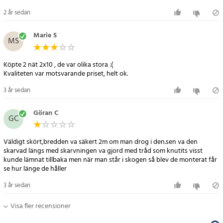
2 år sedan
Marie S
MS
Köpte 2 nät 2x10 , de var olika stora :(
Kvaliteten var motsvarande priset, helt ok.
3 år sedan
Göran C
GC
Väldigt skört,bredden va säkert 2m om man drog i den.sen va den
skarvad längs med skarvningen va gjord med tråd som knutits visst
kunde lämnat tillbaka men när man står i skogen så blev de monterat får
se hur länge de håller
3 år sedan
Visa fler recensioner