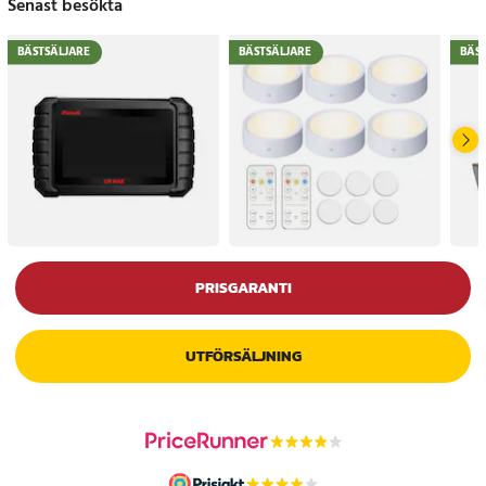
Senast besökta
BÄSTSÄLJARE
BÄSTSÄLJARE
BÄS
PRISGARANTI
UTFÖRSÄLJNING