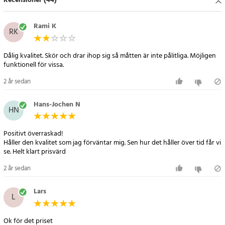
Recensioner (44)
Specifikation
- Material: Oxfordduk i polyester
Rami K
RK
- Färg: Djungelkamouflage (grön, brun)
- Storlek: 2 x 10 m
Dålig kvalitet. Skör och drar ihop sig så måtten är inte pålitliga. Möjligen
- Vattentåligt och lätt att rengöra
funktionell för vissa.
- Lätt att montera och demontera
2 år sedan
Artikelnummer
:
90849
Hans-Jochen N
HN
Positivt överraskad!
Håller den kvalitet som jag förväntar mig. Sen hur det håller över tid får vi
se. Helt klart prisvärd
2 år sedan
Lars
L
Ok för det priset