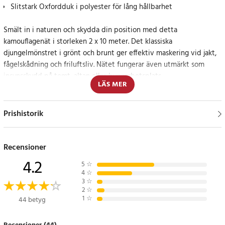
Slitstark Oxfordduk i polyester för lång hållbarhet
Smält in i naturen och skydda din position med detta
kamouflagenät i storleken 2 x 10 meter. Det klassiska
djungelmönstret i grönt och brunt ger effektiv maskering vid jakt,
fågelskådning och friluftsliv. Nätet fungerar även utmärkt som
insynsskydd på tomt, altan eller byggarbetsplats.
LÄS MER
Mångsidigt kamouflagenät för jakt, dekoration och skydd
Prishistorik
Detta camonät är inte bara ett praktiskt jaktredskap – det är också
en flexibel lösning för temadekor, lekrum, event, scenbygge eller
för att kamouflera fordon och utrustning. Den robusta och flexibla
Recensioner
konstruktionen gör nätet enkelt att montera och anpassa efter
4.2
5
☆
behov.
4
☆
3
☆
2
☆
Tillverkat i slitstark Oxfordduk av polyester som är vattentålig och
1
☆
44 betyg
lätt att rengöra, vilket gör det lämpligt för både inomhus- och
utomhusbruk.