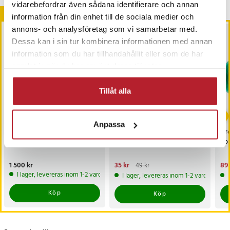
vidarebefordrar även sådana identifierare och annan
Andra köpte också
information från din enhet till de sociala medier och
annons- och analysföretag som vi samarbetar med.
Dessa kan i sin tur kombinera informationen med annan
information som du har tillhandahållit eller som de har
samlat in när du har använt deras tjänster.
Tillåt alla
-
29
%
Anpassa
Värdebevis
4-Pack AA Maxell
Dr
Hotellövernattning
Högkvalitétsbatterier
Spr
Pris
1 500 kr
:
1 500 kr
Nuvarande pris
35 kr
:
Nu
89 
49 kr
35 kr
Tidigare pris
:
49 kr
89 
I lager, levereras inom 1-2 vardagar
I lager, levereras inom 1-2 vardagar
Köp
Köp