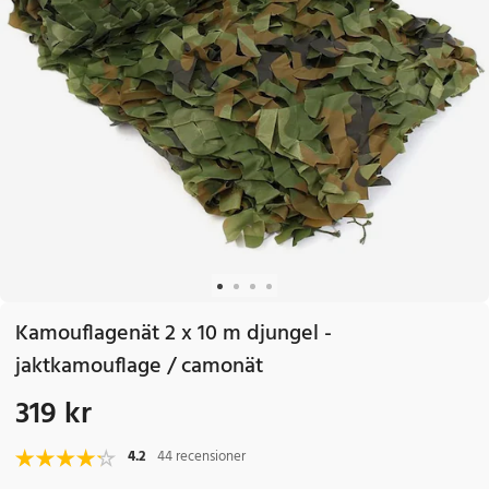
Kamouflagenät 2 x 10 m djungel -
jaktkamouflage / camonät
319 kr
Pris
:
319 kr
4.2
44 recensioner