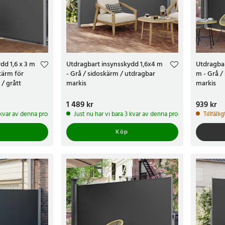
dd 1,6 x 3 m
Utdragbart insynsskydd 1,6x4 m
Utdragbar
kärm för
- Grå / sidoskärm / utdragbar
m - Grå /
/ grått
markis
markis
Pris
1 489 kr
:
1 489 kr
Pris
939 kr
:
939 
2 kvar av denna produkt
Just nu har vi bara 3 kvar av denna produkt
Tillfälli
Köp