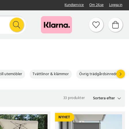
Kundservice
Om 24.se
Logga in
ill utemöbler
Tvättlinor & klämmor
Övrig trädgårdsinredning
Sortera efter
33 produkter
NYHET