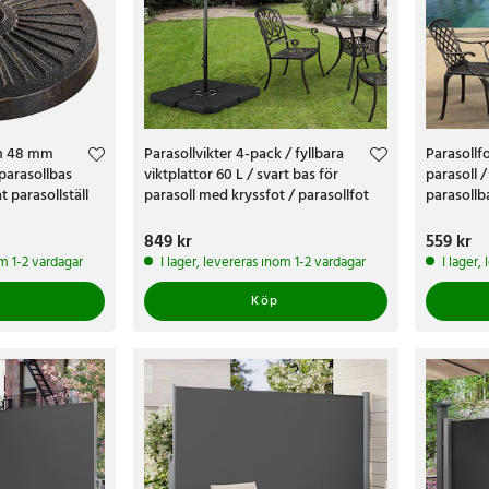
ch 48 mm
Parasollvikter 4-pack / fyllbara
Parasollf
parasollbas
viktplattor 60 L / svart bas för
parasoll /
 parasollställ
parasoll med kryssfot / parasollfot
parasollba
Ø 50 cm
Pris
849 kr
:
849 kr
Pris
559 kr
:
559 
om 1-2 vardagar
I lager, levereras inom 1-2 vardagar
I lager,
Köp