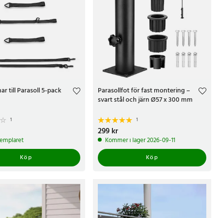
r till Parasoll 5-pack
Parasollfot för fast montering –
svart stål och järn Ø57 x 300 mm
1
1
r
Pris
299 kr
:
299 kr
xemplaret
Kommer i lager 2026-09-11
Köp
Köp