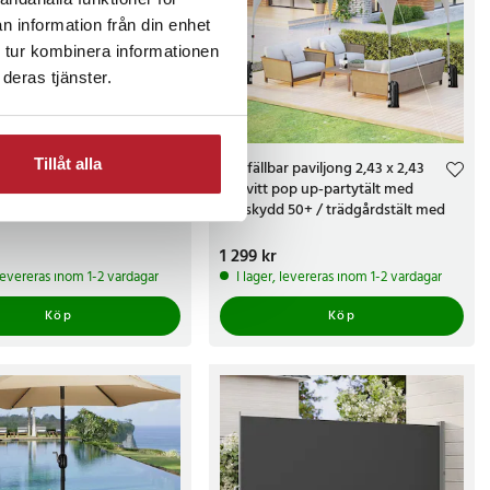
n information från din enhet
 tur kombinera informationen
deras tjänster.
Tillåt alla
269 cm / grått
Hopfällbar paviljong 2,43 x 2,43
parasoll med vev och
m / vitt pop up-partytält med
nt balkongparasoll med UPF
UV-skydd 50+ / trädgårdstält med
transportväska
kr
Pris
1 299 kr
:
1 299 kr
 levereras inom 1-2 vardagar
I lager, levereras inom 1-2 vardagar
Köp
Köp