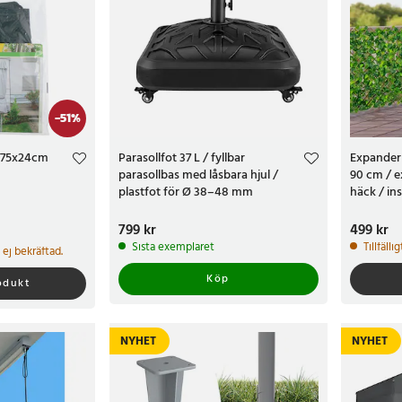
-
51
%
 175x24cm
Parasollfot 37 L / fyllbar
Expander
parasollbas med låsbara hjul /
90 cm / 
plastfot för Ø 38–48 mm
häck / i
parasollstång
Pris
799 kr
:
799 kr
Pris
499 kr
:
499 
r
Tidigare pris
:
Sista exemplaret
Tillfälli
id ej bekräftad.
Köp
rodukt
NYHET
NYHET