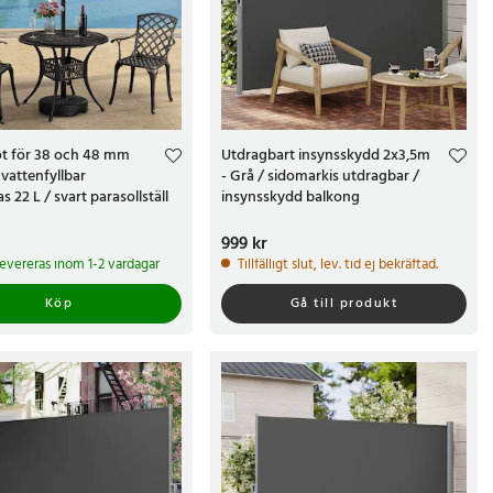
ot för 38 och 48 mm
Utdragbart insynsskydd 2x3,5m
 vattenfyllbar
- Grå / sidomarkis utdragbar /
s 22 L / svart parasollställ
insynsskydd balkong
kr
Pris
999 kr
:
999 kr
 levereras inom 1-2 vardagar
Tillfälligt slut, lev. tid ej bekräftad.
Köp
Gå till produkt