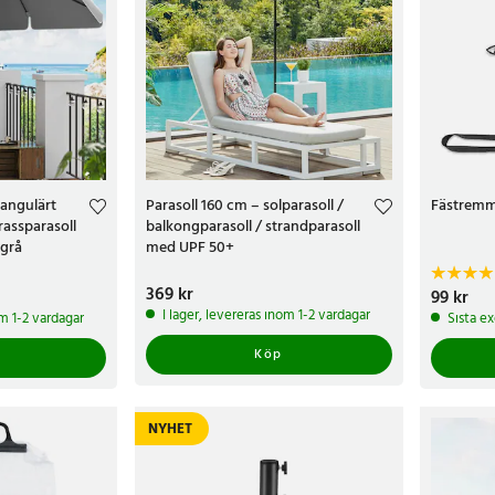
tangulärt
Parasoll 160 cm – solparasoll /
Fästremma
rassparasoll
balkongparasoll / strandparasoll
 grå
med UPF 50+
Pris
369 kr
:
369 kr
Pris
99 kr
:
99 k
I lager, levereras inom 1-2 vardagar
om 1-2 vardagar
Sista e
Köp
NYHET