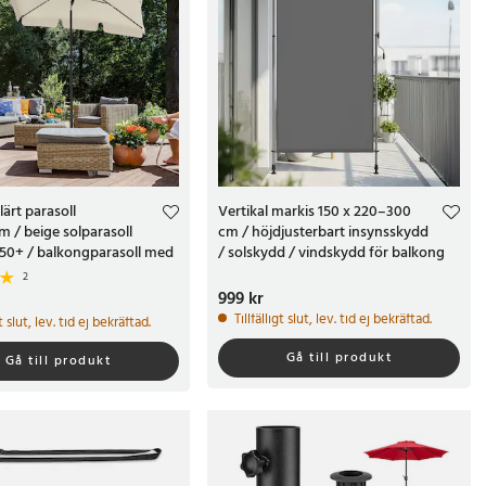
ärt parasoll
Vertikal markis 150 x 220–300
 / beige solparasoll
cm / höjdjusterbart insynsskydd
50+ / balkongparasoll med
/ solskydd / vindskydd för balkong
 lutning
och terrass
2
Pris
999 kr
:
999 kr
kr
Tillfälligt slut, lev. tid ej bekräftad.
gt slut, lev. tid ej bekräftad.
Gå till produkt
Gå till produkt