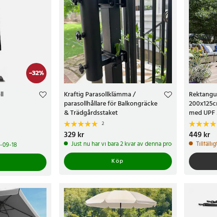
-
32
%
ll
Kraftig Parasollklämma /
Rektangul
parasollhållare för Balkongräcke
200x125cm
& Trädgårdsstaket
med UPF 
justerbar
2
kr
Tidigare pris
:
Pris
329 kr
:
329 kr
Pris
449 kr
:
449 
Just nu har vi bara 2 kvar av denna produkt
Tillfälli
-09-18
Köp