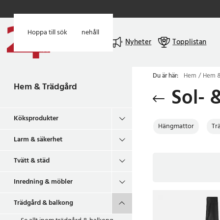
Hoppa till huvudinnehåll
Hoppa till sök
Meny
Nyheter
Topplistan
Du är här:
Hem
Hem &
Hem & Trädgård
Sol- 
Köksprodukter
Hängmattor
Tr
Larm & säkerhet
Tvätt & städ
Inredning & möbler
Trädgård & balkong