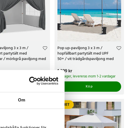
viljong 3 x 3 m /
Pop up-paviljong 3 x 3 m /
rt partytält med
hopfällbart partytält med UPF
ar / mörkgrå paviljong med
50+ / vit trädgårdspaviljong med
bärväska
 kr
Pris
1 399 kr
:
1 399 kr
 har vi bara 3 kvar av denna produkt
I lager, levereras inom 1-2 vardagar
Köp
Köp
Om
NYHET
andahålla funktioner för