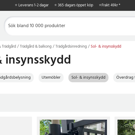
⭐ Leverans 1-2 dagar
⭐ 365 dagars öppet köp
⭐
Frakt 49kr *
 Trädgård
Trädgård & balkong
Trädgårdsinredning
Sol- & insynsskydd
& insynsskydd
ädgårdsbelysning
Utemöbler
Sol- & insynsskydd
Överdrag t