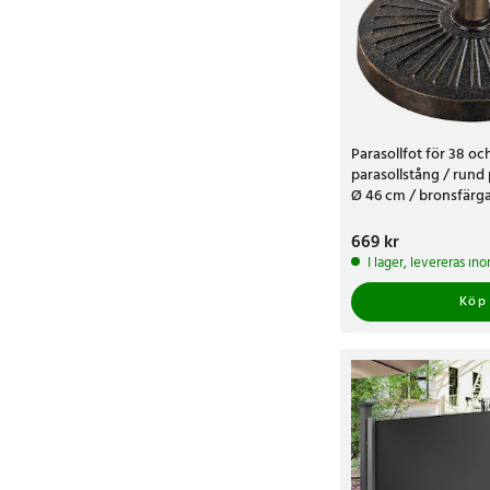
Parasollfot för 38 o
parasollstång / rund 
Ø 46 cm / bronsfärgat
14 kg
Pris
669 kr
:
669 kr
I lager, levereras in
Köp