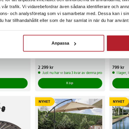
vår trafik. Vi vidarebefordrar även sådana identifierare och anna
nnons- och analysföretag som vi samarbetar med. Dessa kan i sin
har tillhandahållit eller som de har samlat in när du har använt 
Anpassa
 infällbar
Markis 300 x 250 cm / infällbar
Parasoll 
beige
solmarkis med vev / beige
trädgårds
äggfäste och
terrassmarkis med väggfäste och
tilt / ru
handvev
50+
Pris
2 299 kr
:
2 299 kr
Pris
799 kr
:
799 
Just nu har vi bara 3 kvar av denna produkt
I lager,
Köp
NYHET
NYHET