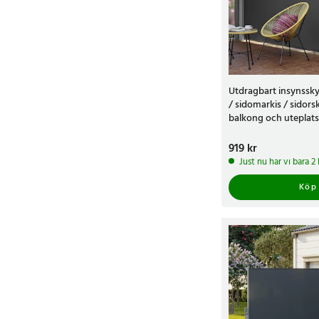
Utdragbart insynssky
/ sidomarkis / sidors
balkong och uteplats 
balkongskydd
Pris
919 kr
:
919 kr
Just nu har vi bara 
Köp