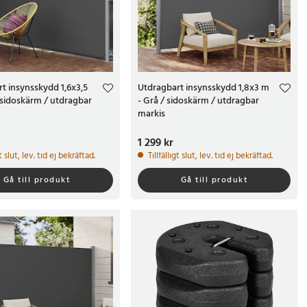
t insynsskydd 1,6x3,5
Utdragbart insynsskydd 1,8x3 m
 sidoskärm / utdragbar
- Grå / sidoskärm / utdragbar
markis
kr
Pris
1 299 kr
:
1 299 kr
gt slut, lev. tid ej bekräftad.
Tillfälligt slut, lev. tid ej bekräftad.
Gå till produkt
Gå till produkt