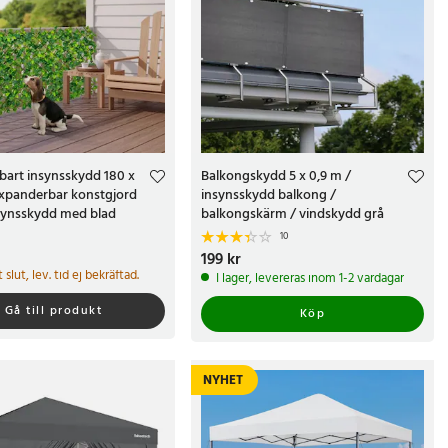
bart insynsskydd 180 x
Balkongskydd 5 x 0,9 m /
expanderbar konstgjord
insynsskydd balkong /
nsynsskydd med blad
balkongskärm / vindskydd grå
10
kr
Pris
199 kr
:
199 kr
gt slut, lev. tid ej bekräftad.
I lager, levereras inom 1-2 vardagar
Gå till produkt
Köp
NYHET