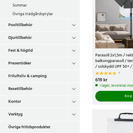
Sommar
Övriga trädgårdsprylar
Pooltillbehör
Djurtillbehör
Fest & högtid
Parasoll 2x1,5m / rek
balkongparasoll / ter
Presentidéer
/ solskydd UPF 50+ /
1
Friluftsliv & camping
Pris
619 kr
:
619 kr
I lager, levereras in
Resetillbehör
Köp
Kontor
Verktyg
Övriga fritidsprodukter