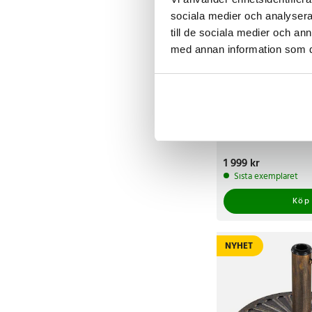
sociala medier och analysera 
till de sociala medier och a
med annan information som du 
Markis 250 x 200 cm /
solmarkis med vev / 
terrassmarkis med v
handvev
Pris
1 999 kr
:
1 999 kr
Sista exemplaret
Köp
NYHET