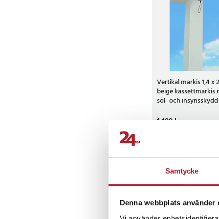
Vertikal markis 1,4 x 
beige kassettmarkis 
sol- och insynsskydd
och terrass
Pris
1 199 kr
:
1 199 kr
Sista exemplaret
Köp
Samtycke
NYHET
Denna webbplats använder 
Vi använder enhetsidentifierar