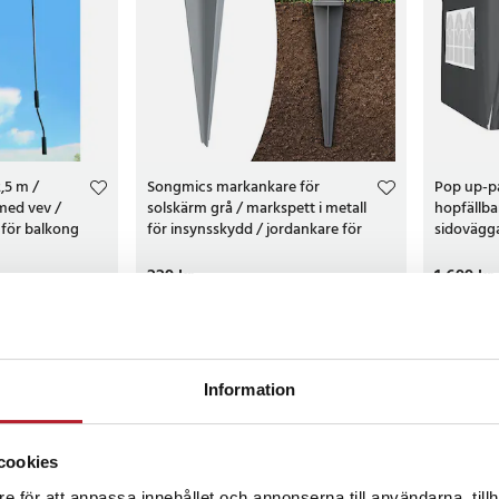
2,5 m /
Songmics markankare för
Pop up-pa
med vev /
solskärm grå / markspett i metall
hopfällba
 för balkong
för insynsskydd / jordankare för
sidovägg
stålstolpe
hjulväska
Pris
229 kr
:
229 kr
Pris
1 699 kr
:
1 699
Sista exemplaret
Just nu
Köp
Information
NYHET
NYHET
cookies
e för att anpassa innehållet och annonserna till användarna, tillh