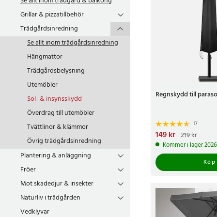
Se allt inom
trädgård & balkong
Grillar & pizzatillbehör
Trädgårdsinredning
Se allt inom
trädgårdsinredning
Hängmattor
Trädgårdsbelysning
Utemöbler
Regnskydd till paraso
Sol- & insynsskydd
Överdrag till utemöbler
17
Tvättlinor & klämmor
Nuvarande pris
149 kr
:
149 
219 kr
219 kr
Övrig trädgårdsinredning
Kommer i lager 2026
Plantering & anläggning
Köp
Fröer
Mot skadedjur & insekter
Naturliv i trädgården
Vedklyvar