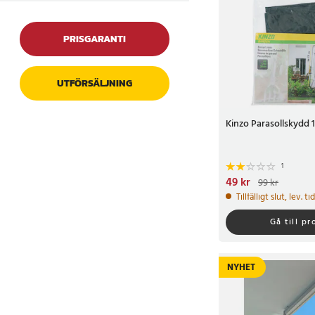
PRISGARANTI
UTFÖRSÄLJNING
Kinzo Parasollskydd
1
Nuvarande pris
49 kr
:
49 k
99 kr
99 kr
Tillfälligt slut, lev. t
Gå till p
NYHET