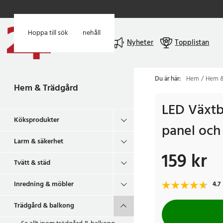
Hoppa till huvudinnehåll
Hoppa till sök
Meny
Nyheter
Topplistan
Du är här:
Hem
Hem &
Hem & Trädgård
LED Växtb
Köksprodukter
panel och
Larm & säkerhet
159 kr
Pris
:
159 kr
Tvätt & städ
Inredning & möbler
4.7
Trädgård & balkong