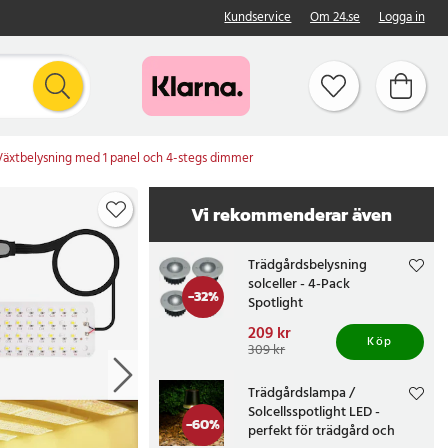
Kundservice
Om 24.se
Logga in
äxtbelysning med 1 panel och 4-stegs dimmer
Vi rekommenderar även
Trädgårdsbelysning
solceller - 4-Pack
-
32
%
Spotlight
Nuvarande pris
209 kr
:
Köp
209 kr
Tidigare pris
:
309 kr
309 kr
Trädgårdslampa /
Solcellsspotlight LED -
-
60
%
perfekt för trädgård och