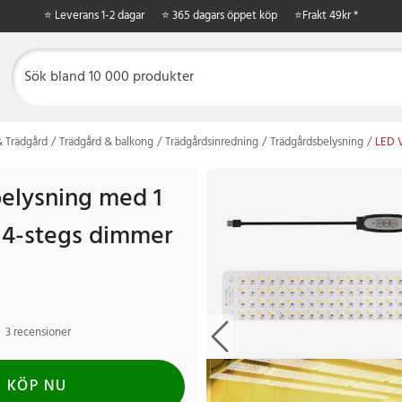
⭐ Leverans 1-2 dagar
⭐ 365 dagars öppet köp
⭐
Frakt 49kr *
 Trädgård
Trädgård & balkong
Trädgårdsinredning
Trädgårdsbelysning
LED V
elysning med 1
 4-stegs dimmer
3 recensioner
KÖP NU