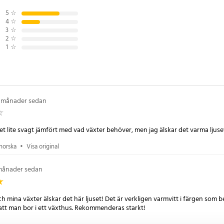
5
☆
sign sparar denna växtbelysning
4
☆
3
☆
e små och stora odlingsytor. USB-
2
☆
 flera strömkällor, så att du inte
1
☆
 strömavbrott. Enkel montering
onband eller självhäftande skum
dig och flexibel.
 månader sedan
um och ABS
set lite svagt jämfört med vad växter behöver, men jag älskar det varma ljuse
norska
•
Visa original
,5 W
månader sedan
 varmvita (3000K) + 8 kallvita
 mina växter älskar det här ljuset! Det är verkligen varmvitt i färgen som be
da + 20 blåa + 8 varmvita (3000K)
tt man bor i ett växthus. Rekommenderas starkt!
lor