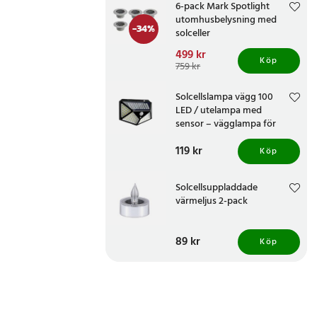
6-pack Mark Spotlight
utomhusbelysning med
-
34
%
solceller
Nuvarande pris
499 kr
:
Köp
499 kr
Tidigare pris
:
759 kr
759 kr
Solcellslampa vägg 100
LED / utelampa med
sensor – vägglampa för
trädgård och entré
Pris
119 kr
:
119 kr
Köp
Solcellsuppladdade
värmeljus 2-pack
Pris
89 kr
:
89 kr
Köp