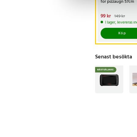
för pizzaugn 57cm
Nuvarande pris
99 kr
:
149 kr
99 kr
Tidigare pris
:
I lager, levereras 
149 kr
Köp
Senast besökta
BÄSTSÄLJARE