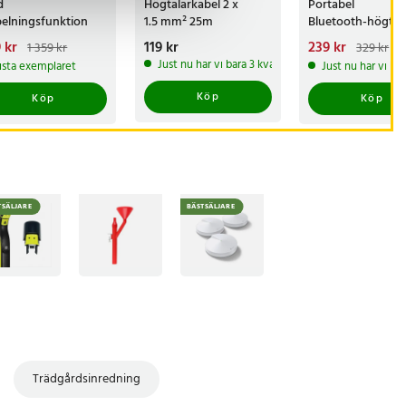
d
Högtalarkabel 2 x
Portabel
pelningsfunktion
1.5 mm² 25m
Bluetooth-högtal
 MP3-anslutning
4W
arande pris
 kr
:
Pris
119 kr
:
119 kr
Nuvarande pris
239 kr
:
1 359 kr
329 kr
 kr
Tidigare pris
:
239 kr
Tidigare pri
Just nu har vi bara 3 kvar av denna produkt
ista exemplaret
Just nu har vi ba
9 kr
329 kr
Köp
Köp
Köp
TSÄLJARE
BÄSTSÄLJARE
Trädgårdsinredning