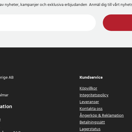
del av nyheter, kampanjer och exklusiva erbjudanden Anmäl dig till vårt nyh
erige AB
Kundservice
Köpvillkor
almar
Integritetspolicy
Leveranser
ation
Kontakta oss
Ångerköp & Reklamation
e
Betalningssätt
n
Lagerstatus