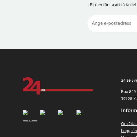
Bli den första att få ta 
24 se Sv
Box 829
391 28 K
Inform
Om 24.s
Logga i