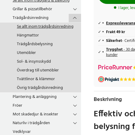
Se allt inom
trädgård & balkong
I lager, l
Grillar & pizzatillbehör
Trädgårdsinredning
Expressleveran
Se allt inom
trädgårdsinredning
Frakt 49 kr
Hängmattor
Säkerhet
- Certi
Trädgårdsbelysning
Trygghet
- 30 da
Utemöbler
kunder
Sol- & insynsskydd
Överdrag till utemöbler
Tvättlinor & klämmor
Övrig trädgårdsinredning
Plantering & anläggning
Beskrivning
Fröer
Effektiv oc
Mot skadedjur & insekter
Naturliv i trädgården
belysning f
Vedklyvar