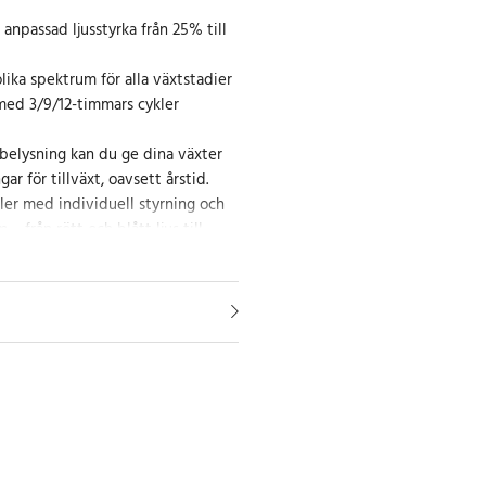
anpassad ljusstyrka från 25% till
lika spektrum för alla växtstadier
med 3/9/12-timmars cykler
elysning kan du ge dina växter
ar för tillväxt, oavsett årstid.
ler med individuell styrning och
 – från rött och blått ljus till
erställer att alla plantor, från frön
 det ljus de behöver.
gs dimmern gör det enkelt att
fter dina växters behov. Tack vare
 kan belysningen automatiskt
vilket minskar behovet av manuella
 en stabil miljö för dina växter.
enkel installation