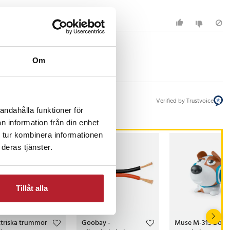
Om
Verified by Trustvoice
andahålla funktioner för
n information från din enhet
 tur kombinera informationen
deras tjänster.
Tillåt alla
-
26
%
ktriska trummor
Goobay -
Muse M-315 Dog