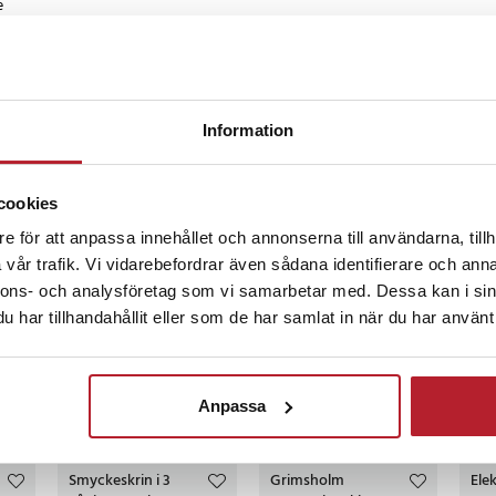
 x 5 cm
norska
•
Visa original
2
ånader sedan
Information
cookies
e för att anpassa innehållet och annonserna till användarna, tillh
ckså
vår trafik. Vi vidarebefordrar även sådana identifierare och anna
nnons- och analysföretag som vi samarbetar med. Dessa kan i sin
PRESENTTIPS
har tillhandahållit eller som de har samlat in när du har använt 
Anpassa
4
%
-
32
%
-
23
%
Smyckeskrin i 3
Grimsholm
Ele