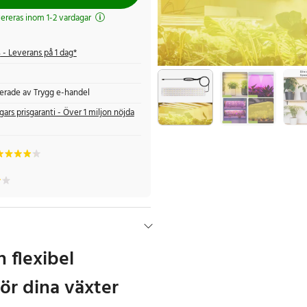
evereras inom 1-2 vardagar
s
- Leverans på 1 dag*
fierade av Trygg e-handel
gars prisgaranti - Över 1 miljon nöjda
h flexibel
ör dina växter