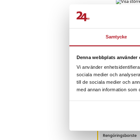
- Panelstorlek: ca 26
Översatt från 
Artikelnummer
:
11747
Reijo
•
9 m
R
Samtycke
Denna webbplats använder 
Vi använder enhetsidentifierar
Andra köpte o
sociala medier och analysera 
till de sociala medier och a
med annan information som du 
-
3
Rengöringsborste