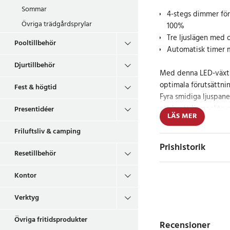
Sommar
4-stegs dimmer för 
Övriga trädgårdsprylar
100%
Tre ljuslägen med o
Pooltillbehör
Automatisk timer 
Djurtillbehör
Med denna LED-växtb
optimala förutsättning
Fest & högtid
Fyra smidiga ljuspane
ett brett ljusspektrum
Presentidéer
LÄS MER
fullspektrumljus – säk
Friluftsliv & camping
till mogna växter, får
Prishistorik
Resetillbehör
Den justerbara 4-ste
anpassa ljusstyrkan e
Kontor
den inbyggda timern
tändas och släckas, 
Verktyg
justeringar och skapar
Övriga fritidsprodukter
Recensioner
Smart design och 