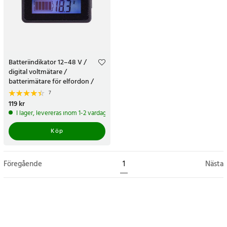
Batteriindikator 12–48 V /
digital voltmätare /
batterimätare för elfordon /
spänningsmätare
7
Pris
119 kr
:
119 kr
I lager, levereras inom 1-2 vardagar
Köp
Föregående
1
Nästa