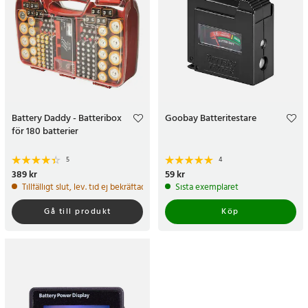
Battery Daddy - Batteribox
Goobay Batteritestare
för 180 batterier
5
4
Pris
389 kr
:
389 kr
Pris
59 kr
:
59 kr
Tillfälligt slut, lev. tid ej bekräftad.
Sista exemplaret
Gå till produkt
Köp