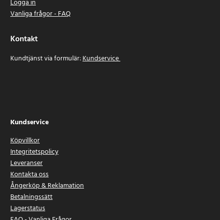
Logga in
Vanliga frågor - FAQ
Kontakt
Kundtjänst via formulär:
Kundservice
Kundservice
Köpvillkor
Integritetspolicy
Leveranser
Kontakta oss
Ångerköp & Reklamation
Betalningssätt
Lagerstatus
FAQ - Vanliga Frågor