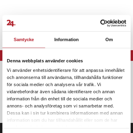
Samtycke
Information
Om
⭐ 365 dagars öppet köp
⭐ Leverans 1-2 dagar
Denna webbplats använder cookies
Vi använder enhetsidentifierare för att anpassa innehållet
Nyhetsbrev
och annonserna till användarna, tillhandahålla funktioner
Bli den första att få ta del av nyheter, kampanjer och exklusiva
för sociala medier och analysera vår trafik. Vi
erbjudanden Anmäl dig till vårt nyhetsbrev och SMS-kampanjer.
vidarebefordrar även sådana identifierare och annan
information från din enhet till de sociala medier och
OK
annons- och analysföretag som vi samarbetar med.
Dessa kan i sin tur kombinera informationen med annan
information som du har tillhandahållit eller som de har
samlat in när du har använt deras tjänster.