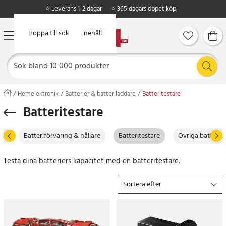
⭐ Leverans 1-2 dagar
⭐ 365 dagars öppet köp
Hoppa till huvudinnehåll
Hoppa till sök
Hemelektronik
Batterier & batteriladdare
Batteritestare
Batteritestare
er
Batteriförvaring & hållare
Batteritestare
Övriga batterier
Testa dina batteriers kapacitet med en batteritestare.
Sortera efter