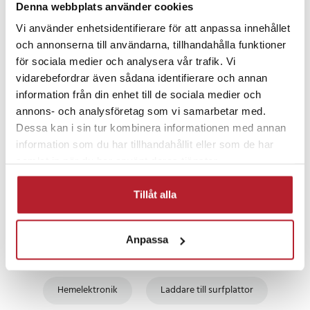
Denna webbplats använder cookies
Vi använder enhetsidentifierare för att anpassa innehållet
och annonserna till användarna, tillhandahålla funktioner
Fortsätt att fynda
för sociala medier och analysera vår trafik. Vi
vidarebefordrar även sådana identifierare och annan
Mobiltillbehör
Datortillbehör
information från din enhet till de sociala medier och
annons- och analysföretag som vi samarbetar med.
Batterier & batteriladdare
Laptopladdare
Dessa kan i sin tur kombinera informationen med annan
information som du har tillhandahållit eller som de har
samlat in när du har använt deras tjänster.
Laptoptillbehör
Batteriladdare
Tillåt alla
Tillbehör till surfplattor
Laddare med USB-C
Anpassa
Multiladdare
Mobilladdare
USB-C laddare
Hemelektronik
Laddare till surfplattor