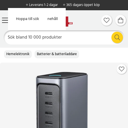
⭐ Leverans 1-2 dagar
⭐ 365 dagars öppet köp
Hoppa till huvudinnehåll
Hoppa till sök
Hemelektronik
Batterier & batteriladdare