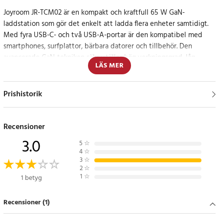
Joyroom JR-TCM02 är en kompakt och kraftfull 65 W GaN-
laddstation som gör det enkelt att ladda flera enheter samtidigt.
Med fyra USB-C- och två USB-A-portar är den kompatibel med
smartphones, surfplattor, bärbara datorer och tillbehör. Den
avancerade GaN-tekniken säkerställer hög verkningsgrad, låg
LÄS MER
värmeutveckling och stabil prestanda vid laddning.
Den intelligenta strömfördelningen känner automatiskt av anslutna
Prishistorik
enheter och anpassar spänning och ström för optimal effekt.
Joyroom JR-TCM02 har dessutom en beröringskänslig knapp, LED-
belysning och en halkfri bas för säker och bekväm användning. Den
Recensioner
1,5 meter långa kabeln ger extra räckvidd och flexibilitet vid
3.0
5
☆
placering på skrivbord, nattduksbord eller i vardagsrummet.
4
☆
3
☆
2
☆
Effektiv och elegant laddstation med GaN-teknik
1
☆
1 betyg
Den moderna GaN-tekniken gör laddaren både kraftfull och
Recensioner (1)
kompakt – perfekt för kontor, resor och hemmabruk. Det
texturerade grå höljet i kombination med LED-belysning och