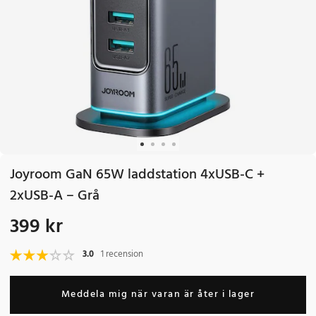
Joyroom GaN 65W laddstation 4xUSB-C +
2xUSB-A – Grå
399 kr
Pris
:
399 kr
3.0
1 recension
Meddela mig när varan är åter i lager