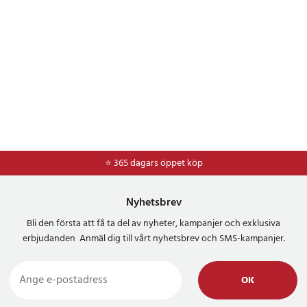
⭐ 365 dagars öppet köp
⭐
Frakt 49kr *
Nyhetsbrev
Bli den första att få ta del av nyheter, kampanjer och exklusiva
erbjudanden Anmäl dig till vårt nyhetsbrev och SMS-kampanjer.
OK