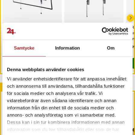
TV-väggfäste 43-90 tum
TV-väggfäste 37-75 tum /
PR
/ vinklingsbart TV-fäste /
vinklingsbart TV-fäste /
tum
VESA-fäste upp till 70 kg /
VESA-fäste för TV-apparater
vin
väggfäste
upp till 75 kg
VES
Pris
229 kr
:
229 kr
Pris
149 kr
:
149 kr
Pri
299
Samtycke
Information
Om
Sista exemplaret
Kommer i lager 2026-08-12
Köp
Köp
Denna webbplats använder cookies
Vi använder enhetsidentifierare för att anpassa innehållet
Andra köpte också
och annonserna till användarna, tillhandahålla funktioner
för sociala medier och analysera vår trafik. Vi
BÄSTSÄLJARE
vidarebefordrar även sådana identifierare och annan
information från din enhet till de sociala medier och
annons- och analysföretag som vi samarbetar med.
Dessa kan i sin tur kombinera informationen med annan
information som du har tillhandahållit eller som de har