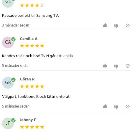
GL
Specifikation
Passade perfekt till Samsung TV.
- Rekommenderad skärmstorlek: 23"-55"
- Maxlast: 35 kg
3 månader sedan
- Justeringsmöjligheter: Lutning, rotation, djup och nivå
- Justerbart djup: 4,9–51,5 cm
Camilla A
CA
- VESA-standarder: 75x75 till 400x400 mm
- Lutning: -15° till 5°
Kändes rejält och bra! Tv:N går att vinkla.
- Vridning: -90° till 90°
- Material: Svartlackerad metall
5 månader sedan
- Garanti: 5 år
Göran R
GR
Artikelnummer
:
116470
Välgjort, funktionellt och lättmonterat!
5 månader sedan
Johnny F
JF