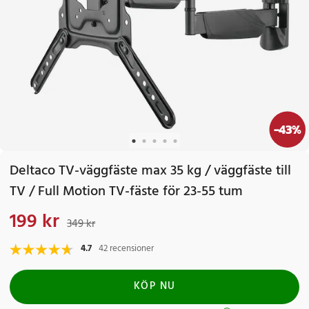
-
43
%
Deltaco TV-väggfäste max 35 kg / väggfäste till
TV / Full Motion TV-fäste för 23-55 tum
199 kr
Nuvarande pris
:
199 kr
Tidigare pris
:
349 kr
349 kr
4.7
42 recensioner
KÖP NU