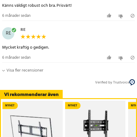
Känns väldigt robust och bra. Prisvärt!
6 månader sedan
RE
RE
Mycket kraftig o gedigen.
6 månader sedan
Visa fler recensioner
Verified by Trustvoice
Vi rekommenderar även
NYHET
NYHET
NYH