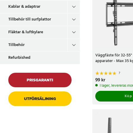
Kablar & adaptrar
Tillbehör till surfplattor
Fläktar & luftkylare
Tillbehör
Väggfäste för 32-55"
Refurbished
apparater - Max 35 k
7
Pris
99 kr
:
99 kr
PRISGARANTI
I lager, levereras in
Köp
UTFÖRSÄLJNING