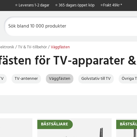
⭐ Leverans 1-2 dagar
⭐ 365 dagars öppet köp
⭐
Frakt 49kr *
ektronik
TV & TV-tillbehör
Väggfästen
ästen för TV-apparater &
TV
TV-antenner
Väggfästen
Golvstativ till TV
Övriga T
BÄSTSÄLJARE
BÄSTSÄ