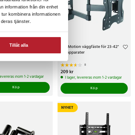
n information från din enhet
 tur kombinera informationen
deras tjänster.
Tillåt alla
ör Google TV Streamer
Full Motion väggfäste för 23-42"
/ Väggfäste för Google
TV-apparater
mer
8
kr
Pris
209 kr
:
209 kr
 levereras inom 1-2 vardagar
I lager, levereras inom 1-2 vardagar
Köp
Köp
NYHET