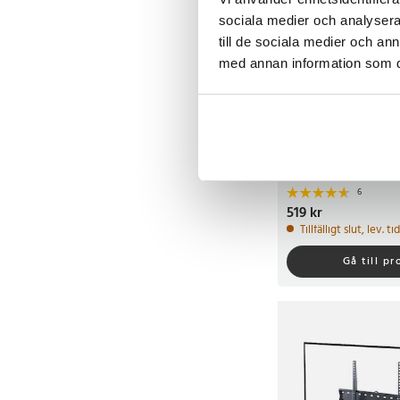
sociala medier och analysera 
till de sociala medier och a
med annan information som du 
Full Motion väggfäste
TV-apparater - Max 
6
Pris
519 kr
:
519 kr
Tillfälligt slut, lev. t
Gå till p