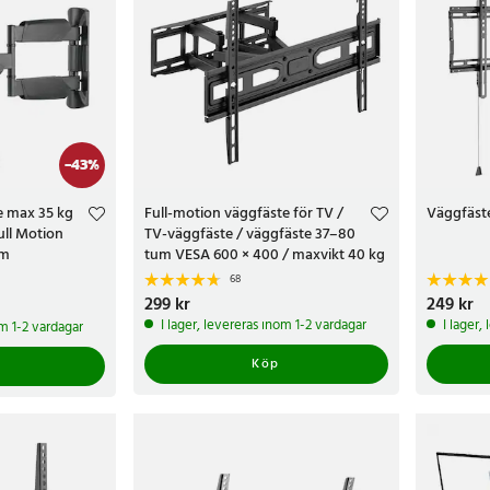
-
43
%
e max 35 kg
Full-motion väggfäste för TV /
Väggfäste
Full Motion
TV-väggfäste / väggfäste 37–80
um
tum VESA 600 × 400 / maxvikt 40 kg
68
kr
Tidigare pris
:
Pris
299 kr
:
299 kr
Pris
249 kr
:
249 
I lager, levereras inom 1-2 vardagar
I lager,
om 1-2 vardagar
Köp