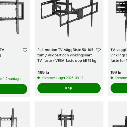
 TV-
Full-motion TV-väggfäste 50-105
TV-väggf
g
tum / vridbart och vinklingsbart
vinklings
TV-fäste / VESA-fäste upp till 75 kg
fäste för 
Pris
499 kr
:
499 kr
Pris
199 kr
:
199 
Kommer i lager 2026-08-12
Kommer 
om 1-2 vardagar
Köp