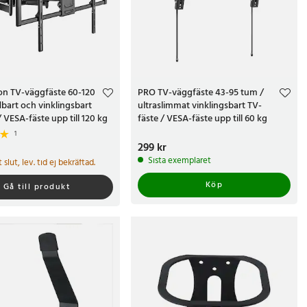
on TV-väggfäste 60-120
PRO TV-väggfäste 43-95 tum /
dbart och vinklingsbart
ultraslimmat vinklingsbart TV-
/ VESA-fäste upp till 120 kg
fäste / VESA-fäste upp till 60 kg
1
Pris
299 kr
:
299 kr
kr
Sista exemplaret
gt slut, lev. tid ej bekräftad.
Köp
Gå till produkt