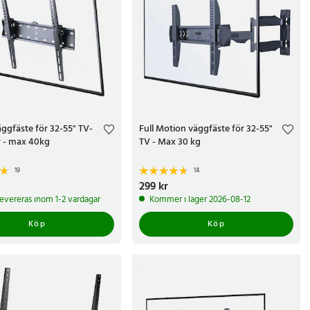
väggfäste för 32-55" TV-
Full Motion väggfäste för 32-55"
r - max 40kg
TV - Max 30 kg
19
14
kr
Pris
299 kr
:
299 kr
 levereras inom 1-2 vardagar
Kommer i lager 2026-08-12
Köp
Köp