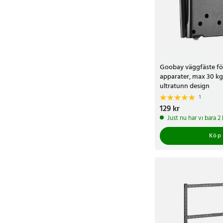
Goobay väggfäste fö
apparater, max 30 k
ultratunn design
1
Pris
129 kr
:
129 kr
Just nu har vi bara 
Köp