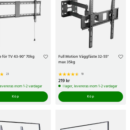
 för TV 43-90" 70kg
Full Motion Väggfäste 32-55"
max 35kg
23
19
kr
Pris
219 kr
:
219 kr
 levereras inom 1-2 vardagar
I lager, levereras inom 1-2 vardagar
Köp
Köp