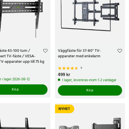
äste 43-100 tum /
Väggfäste för 37-80" TV-
bart TV-fäste / VESA-
apparater med enkelarm
TV-apparater upp till 75 kg
9
kr
Pris
499 kr
:
499 kr
i lager 2026-08-12
I lager, levereras inom 1-2 vardagar
Köp
Köp
NYHET