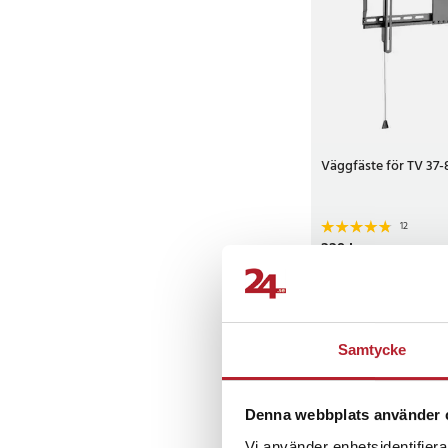
Väggfäste för TV 37-
12
Pris
229 kr
:
229 kr
I lager, levereras in
Köp
Samtycke
Denna webbplats använder 
Vi använder enhetsidentifierar