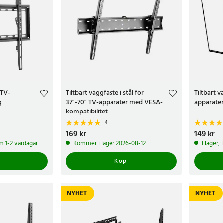
 TV-
Tiltbart väggfäste i stål för
Tiltbart 
g
37"-70" TV-apparater med VESA-
apparate
kompatibilitet
4
Pris
169 kr
:
169 kr
Pris
149 kr
:
149 
om 1-2 vardagar
Kommer i lager 2026-08-12
I lager,
Köp
NYHET
NYHET