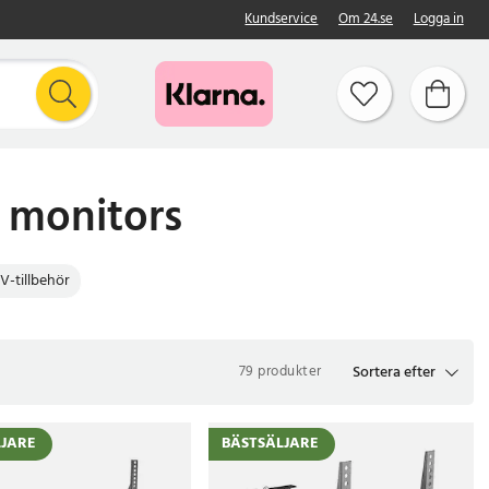
Kundservice
Om 24.se
Logga in
 monitors
V-tillbehör
Sortera efter
79 produkter
LJARE
BÄSTSÄLJARE