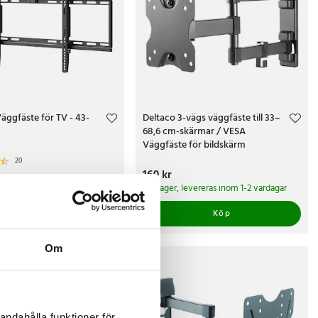
ggfäste för TV - 43-
Deltaco 3-vägs väggfäste till 33–
68,6 cm-skärmar / VESA
Väggfäste för bildskärm
20
Pris
169 kr
:
169 kr
kr
I lager, levereras inom 1-2 vardagar
 har vi bara 2 kvar av denna produkt
Köp
Köp
Om
andahålla funktioner för