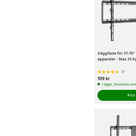
Väggfäste för 37-70"
apparater - Max 35 k
23
Pris
109 kr
:
109 kr
I lager, levereras in
Köp