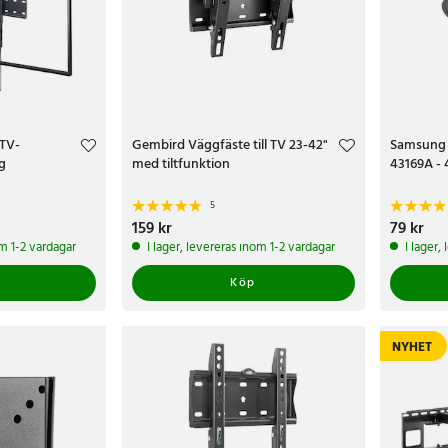
 TV-
Gembird Väggfäste till TV 23-42"
Samsung 
g
med tiltfunktion
43169A - 
5
Pris
159 kr
:
159 kr
Pris
79 kr
:
79 k
om 1-2 vardagar
I lager, levereras inom 1-2 vardagar
I lager,
Köp
NYHET