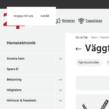
Hoppa till huvudinnehåll
Hoppa till sök
Meny
Nyheter
Topplistan
Du är här:
Hem
Hemel
Hemelektronik
Väggf
Smarta hem
Fjärrkontroller
Spara El
Belysning
Högtalare
Hörlurar & headsets