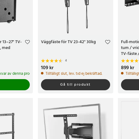
r 13–27" TV-
Väggfäste för TV 23-42" 30kg
Full-moti
g, med
tum / vri
TV-fäste 
4
Pris
109 kr
:
109 kr
Pris
899 kr
:
899 
2 kvar av denna produkt
Tillfälligt slut, lev. tid ej bekräftad.
Tillfälli
Gå till produkt