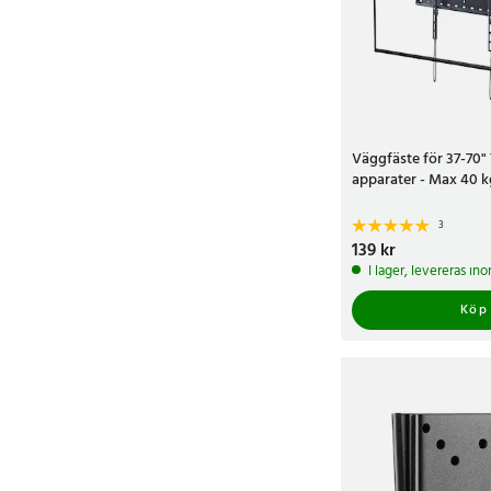
Väggfäste för 37-70"
apparater - Max 40 k
3
Pris
139 kr
:
139 kr
I lager, levereras in
Köp