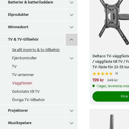
Batterier & batteriladdare
Elprodukter
Minneskort
TV & TV-tillbehör
Se allt inom
tv & tv-tillbehör
Deltaco TV-väggfäst
Fjärrkontroller
/ väggfäste till TV / 
TV
TV-fäste för 23-55 t
42
TV-antenner
Nuvarande pris
199 kr
:
199 
349 kr
Väggfästen
349 kr
I lager, levereras in
Golvstativ till TV
Köp
Övriga TV-tillbehör
Projektorer
Musikspelare