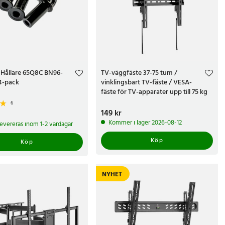
Hållare 65Q8C BN96-
TV-väggfäste 37-75 tum /
4-pack
vinklingsbart TV-fäste / VESA-
fäste för TV-apparater upp till 75 kg
6
Pris
149 kr
:
149 kr
r
Kommer i lager 2026-08-12
 levereras inom 1-2 vardagar
Köp
Köp
NYHET