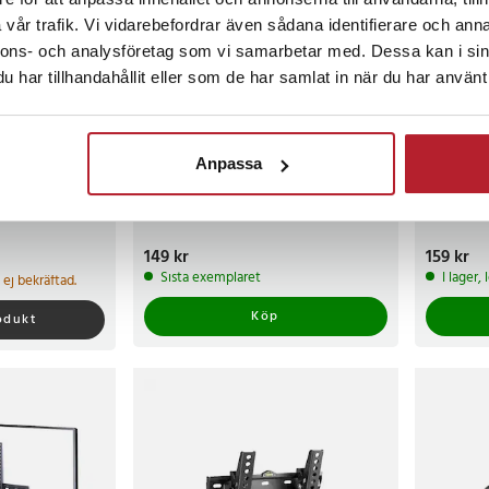
vår trafik. Vi vidarebefordrar även sådana identifierare och anna
nnons- och analysföretag som vi samarbetar med. Dessa kan i sin
har tillhandahållit eller som de har samlat in när du har använt 
Anpassa
 för 32-75"
Väggfäste för Bose
Hållare f
45 kg
Soundbar/Soundtouch /
4K - Vit 
Centerhögtalarfäste för hemmabio
TV Strea
Pris
149 kr
:
149 kr
Pris
159 kr
:
159 
Sista exemplaret
I lager,
id ej bekräftad.
Köp
rodukt