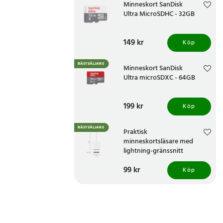
Minneskort SanDisk
Ultra MicroSDHC - 32GB
Pris
149 kr
:
149 kr
Köp
BÄSTSÄLJARE
Minneskort SanDisk
Ultra microSDXC - 64GB
Pris
199 kr
:
199 kr
Köp
BÄSTSÄLJARE
Praktisk
minneskortsläsare med
lightning-gränssnitt
Pris
99 kr
:
99 kr
Köp