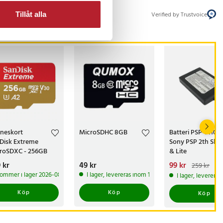
Verified by Trustvoice
Tillåt alla
neskort
MicroSDHC 8GB
Batteri PSP-S110 til
Disk Extreme
Sony PSP 2th Slim
roSDXC - 256GB
& Lite
s
 kr
:
599 kr
Pris
49 kr
:
49 kr
Nuvarande pris
99 kr
:
259 kr
99 kr
Tidigare pris
ommer i lager 2026-08-14
I lager, levereras inom 1-2 vardagar
I lager, leverera
259 kr
Köp
Köp
Köp