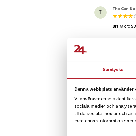
Tho Can Du
T
Bra Micro SD
Tony
•
8 år
T
Funkar perfe
Samtycke
Denna webbplats använder 
Marius J
•
MJ
Vi använder enhetsidentifierar
sociala medier och analysera 
Fungerade in
till de sociala medier och a
Översatt från
med annan information som du 
Visa fler re