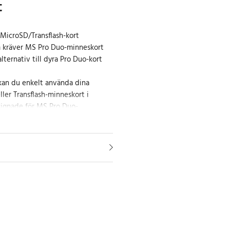
t
MicroSD/Transflash-kort
m kräver MS Pro Duo-minneskort
lternativ till dyra Pro Duo-kort
an du enkelt använda dina
ller Transflash-minneskort i
signade för MS Pro Duo-
 är en praktisk och ekonomisk
öjligt att dra nytta av prisvärda
icroSD-kort, utan att behöva
o Duo-kort.
att använda
installera och fungerar sömlöst
er. Perfekt för kameror, konsoler
m kräver MS Pro Duo-kort, vilket