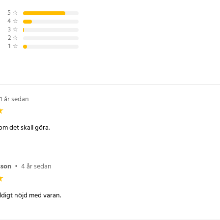
iskt tillbehör för vardagsbruk.
5
☆
4
☆
3
☆
2
☆
roSD och Transflash-kort
1
☆
rar MicroSD till MS Pro Duo
fektivt alternativ till Pro Duo-
n: Kameror, spelkonsoler och
heter
1 år sedan
0
m det skall göra.
sson
•
4 år sedan
digt nöjd med varan.