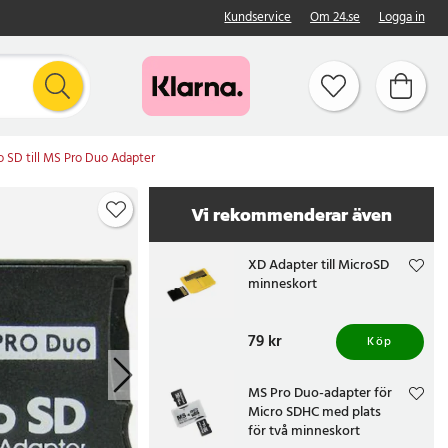
Kundservice
Om 24.se
Logga in
o SD till MS Pro Duo Adapter
Vi rekommenderar även
XD Adapter till MicroSD
minneskort
Pris
79 kr
:
79 kr
Köp
MS Pro Duo-adapter för
Micro SDHC med plats
för två minneskort