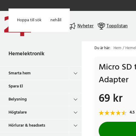
Hoppa till huvudinnehåll
Hoppa till sök
Meny
Nyheter
Topplistan
Du är här:
Hem
Hemel
Hemelektronik
Micro SD 
Smarta hem
Adapter
Spara El
69 kr
Pris
:
69 kr
Belysning
Högtalare
4.5
Hörlurar & headsets