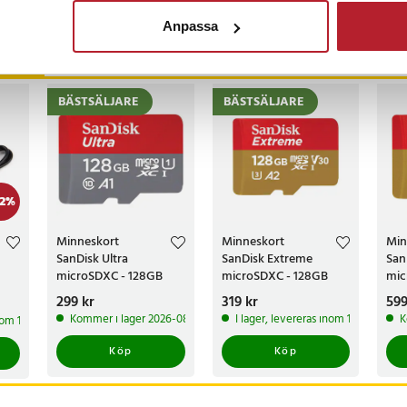
Anpassa
ckså
BÄSTSÄLJARE
BÄSTSÄLJARE
2
%
Minneskort
Minneskort
Min
SanDisk Ultra
SanDisk Extreme
San
microSDXC - 128GB
microSDXC - 128GB
mic
7
Pris
299 kr
:
299 kr
Pris
319 kr
:
319 kr
Pri
599
Kommer i lager 2026-08-14
I lager, levereras inom 1-2 vardagar
K
inom 1-2 vardagar
Köp
Köp