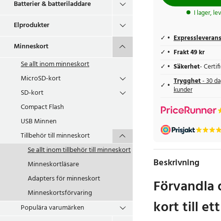
Batterier & batteriladdare
I lager, l
Elprodukter
Expressleveran
Minneskort
Frakt 49 kr
Se allt inom
minneskort
Säkerhet
- Certi
MicroSD-kort
Trygghet
- 30 da
kunder
SD-kort
Compact Flash
USB Minnen
Tillbehör till minneskort
Se allt inom
tillbehör till minneskort
Beskrivning
Minneskortläsare
Adapters för minneskort
Förvandla 
Minneskortsförvaring
kort till e
Populära varumärken