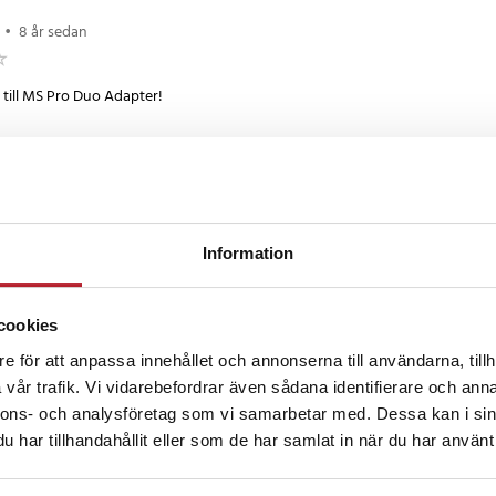
•
8 år sedan
 till MS Pro Duo Adapter!
 sedan
kt med ett 32gb microsd minne till ett Sony PSP 1004
Information
cookies
7 månader sedan
e för att anpassa innehållet och annonserna till användarna, tillh
vår trafik. Vi vidarebefordrar även sådana identifierare och anna
te fungerade inte
nnons- och analysföretag som vi samarbetar med. Dessa kan i sin
 danska
•
Visa original
har tillhandahållit eller som de har samlat in när du har använt 
censioner