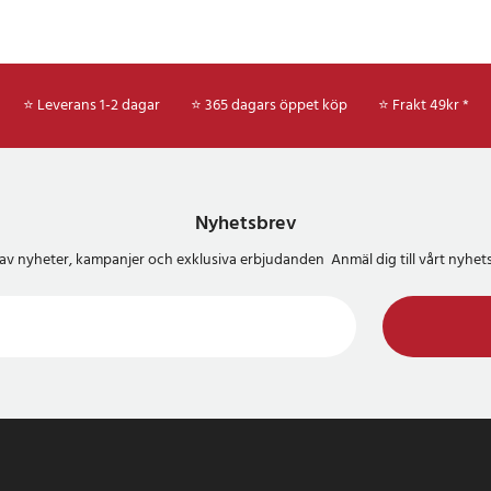
⭐ Leverans 1-2 dagar
⭐ 365 dagars öppet köp
⭐
Frakt 49kr *
Nyhetsbrev
del av nyheter, kampanjer och exklusiva erbjudanden Anmäl dig till vårt nyh