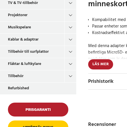
minneskor
TV & TV-tillbehör
Projektorer
Kompabilitet med 
Passar enheter so
Musikspelare
Kostnadseffektivt a
Kablar & adaptrar
Med denna adapter k
Tillbehör till surfplattor
befintliga MicroSD- e
produkter som är de
Fläktar & luftkylare
LÄS MER
minneskort. Adaptern
lösning som gör det m
Tillbehör
och lättillgängliga M
Prishistorik
investera i dyrare Pr
Refurbished
Enkel och snabb 
PRISGARANTI
Adaptern är lätt att 
med kompatibla enhet
Recensioner
och andra enheter so