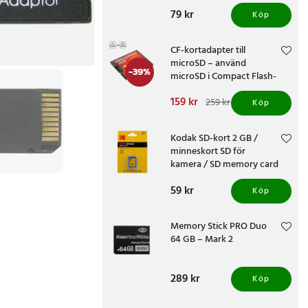
Pris
79 kr
:
79 kr
Köp
CF-kortadapter till
microSD – använd
-
39
%
microSD i Compact Flash-
enheter
Nuvarande pris
159 kr
:
259 kr
Köp
159 kr
Tidigare pris
:
259 kr
Kodak SD-kort 2 GB /
minneskort SD för
kamera / SD memory card
för foto och video
Pris
59 kr
:
59 kr
Köp
Memory Stick PRO Duo
64 GB – Mark 2
Pris
289 kr
:
289 kr
Köp