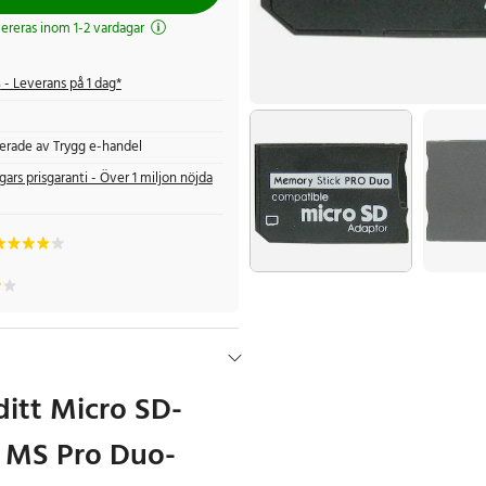
evereras inom 1-2 vardagar
s
- Leverans på 1 dag*
fierade av Trygg e-handel
gars prisgaranti - Över 1 miljon nöjda
ditt Micro SD-
tt MS Pro Duo-