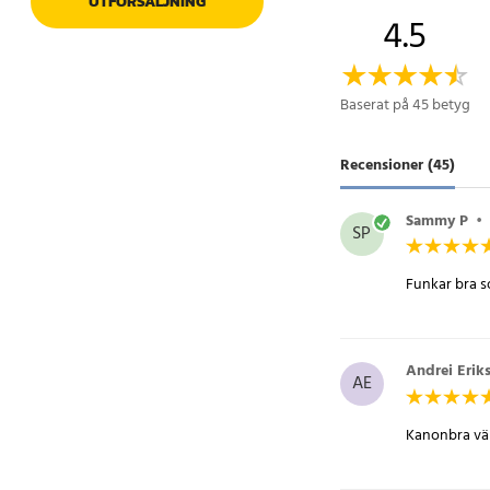
UTFÖRSÄLJNING
gör den till ett prakt
4.5
Specifikation
- Kompatibilitet: Mic
Baserat på 45 betyg
- Funktion: Konverte
- Fördelar: Kostnadsef
Recensioner (45)
minneskort
- Användningsområde
andra kompatibla en
Sammy P
•
SP
Artikelnummer
:
3939
Funkar bra so
Andrei Erik
AE
Kanonbra väl