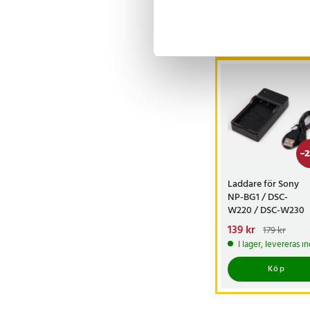
Andra köpte o
-
2
Laddare för Sony
NP-BG1 / DSC-
W220 / DSC-W230
/DSC-H3/B / DSC-H
Nuvarande pris
139 kr
:
179 kr
139 kr
Tidigare pris
:
I lager, levereras 
179 kr
Köp