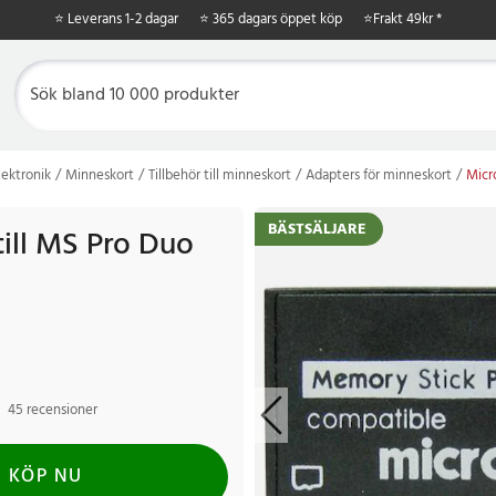
⭐ Leverans 1-2 dagar
⭐ 365 dagars öppet köp
⭐
Frakt 49kr *
ektronik
Minneskort
Tillbehör till minneskort
Adapters för minneskort
Micr
BÄSTSÄLJARE
till MS Pro Duo
45 recensioner
KÖP NU