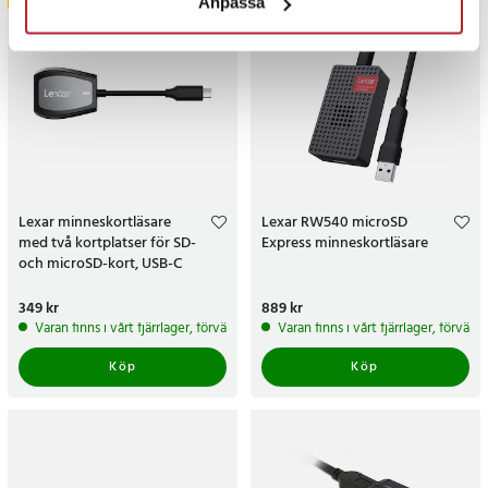
Anpassa
Lexar minneskortläsare
Lexar RW540 microSD
med två kortplatser för SD-
Express minneskortläsare
och microSD-kort, USB-C
Pris
349 kr
:
349 kr
Pris
889 kr
:
889 kr
Varan finns i vårt fjärrlager, förväntas skickas inom 5-7 arbetsdagar
Varan finns i vårt fjärrlager, förvän
Köp
Köp