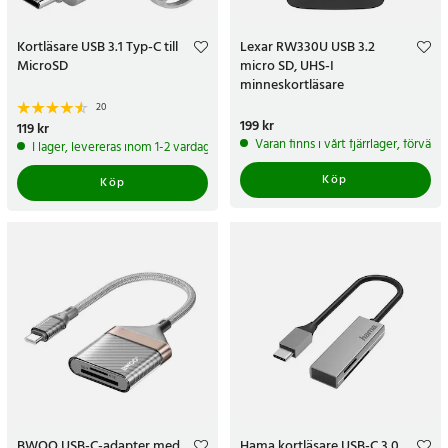
Kortläsare USB 3.1 Typ-C till
Lexar RW330U USB 3.2
MicroSD
micro SD, UHS-I
minneskortläsare
20
Pris
199 kr
:
199 kr
Pris
119 kr
:
119 kr
Varan finns i vårt fjärrlager, förvän
I lager, levereras inom 1-2 vardagar
Köp
Köp
BWOO USB-C-adapter med
Hama kortläsare USB-C 3.0