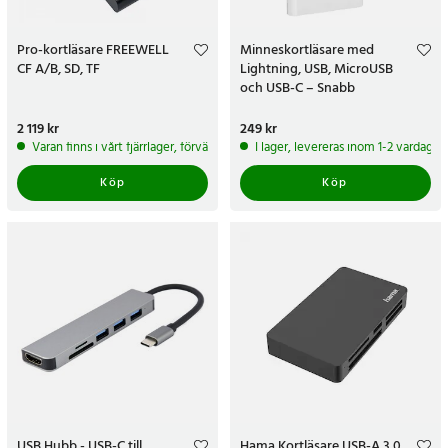
Pro-kortläsare FREEWELL
Minneskortläsare med
CF A/B, SD, TF
Lightning, USB, MicroUSB
och USB-C – Snabb
filöverföring och flexibel
anslutning
Pris
2 119 kr
:
2 119 kr
Pris
249 kr
:
249 kr
Varan finns i vårt fjärrlager, förväntas skickas inom 5-7 arbetsdagar
I lager, levereras inom 1-2 vardagar
Köp
Köp
USB Hubb - USB-C till
Hama Kortläsare USB-A 3.0