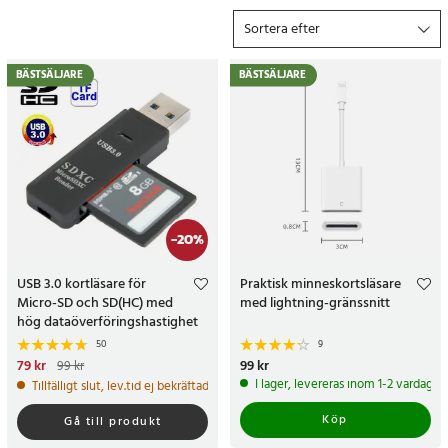
MAC. Vill man överföra filer till datorn kan man plugga in
Sortera efter
minneskortet i en extern minnesläsare som därefter kopplas till en
PC via en USB-kabel. Vi har läsare med både USB 2.0 och USB 3.0.
BÄSTSÄLJARE
BÄSTSÄLJARE
Sedan kan man fritt överföra data mellan enheterna.
-
20
%
USB 3.0 kortläsare för
Praktisk minneskortsläsare
Micro-SD och SD(HC) med
med lightning-gränssnitt
hög dataöverföringshastighet
50
9
Nuvarande pris
79 kr
:
79 kr
Tidigare
Pris
99 kr
:
99 kr
99 kr
pris
:
99 kr
I lager, levereras inom 1-2 vardagar
Tillfälligt slut, lev.tid ej bekräftad
Köp
Gå till produkt