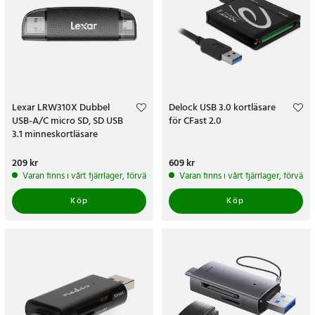
Lexar LRW310X Dubbel
Delock USB 3.0 kortläsare
USB-A/C micro SD, SD USB
för CFast 2.0
3.1 minneskortläsare
Pris
209 kr
:
209 kr
Pris
609 kr
:
609 kr
Varan finns i vårt fjärrlager, förväntas skickas inom 5-7 arbetsdagar
Varan finns i vårt fjärrlager, förvän
Köp
Köp