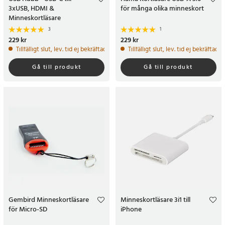
3xUSB, HDMI &
för många olika minneskort
Minneskortläsare
3
1
Pris
229 kr
:
229 kr
Pris
229 kr
:
229 kr
Tillfälligt slut, lev. tid ej bekräftad.
Tillfälligt slut, lev. tid ej bekräftad.
Gå till produkt
Gå till produkt
Gembird Minneskortläsare
Minneskortläsare 3i1 till
för Micro-SD
iPhone