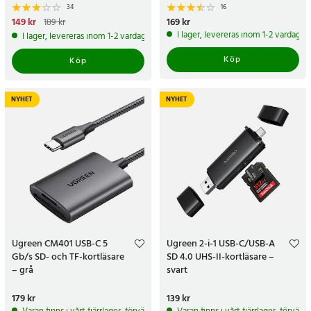
34
16
Nuvarande pris
149 kr
:
149 kr
Tidigare
Pris
169 kr
:
169 kr
189 kr
pris
:
189 kr
I lager, levereras inom 1-2 vardagar
I lager, levereras inom 1-2 vardagar
Köp
Köp
NYHET
NYHET
Ugreen CM401 USB-C 5
Ugreen 2-i-1 USB-C/USB-A
Gb/s SD- och TF-kortläsare
SD 4.0 UHS-II-kortläsare –
– grå
svart
Pris
179 kr
:
179 kr
Pris
139 kr
:
139 kr