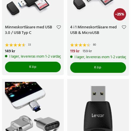
-
25
%
Minneskortläsare med USB
4 i 1 Minneskortläsare med
3.0 / USB Typ C
USB & MicroUSB
33
80
Pris
149 kr
:
149 kr
Nuvarande pris
119 kr
:
119 kr
Tidigare
159 kr
pris
:
159 kr
I lager, levereras inom 1-2 vardagar
I lager, levereras inom 1-2 vardagar
Köp
Köp