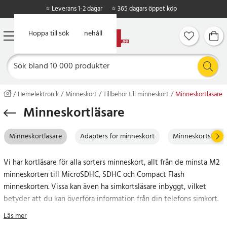
⭐ Leverans 1-2 dagar
⭐ 365 dagars öppet köp
Hoppa till huvudinnehåll
Hoppa till sök
Hemelektronik
Minneskort
Tillbehör till minneskort
Minneskortläsare
Minneskortläsare
Minneskortläsare
Adapters för minneskort
Minneskortsförva
Vi har kortläsare för alla sorters minneskort, allt från de minsta M2
minneskorten till MicroSDHC, SDHC och Compact Flash
minneskorten. Vissa kan även ha simkortsläsare inbyggt, vilket
betyder att du kan överföra information från din telefons simkort.
Kortläsare används nästan uteslutande som överföring av
Läs mer
lagringsmedia för olika portabla digitala enheter från och till PC /