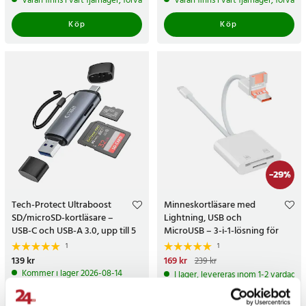
Varan finns i vårt fjärrlager, förväntas skickas inom 5-7 arbetsdagar
Varan finns i vårt fjärrlager, förvän
Köp
Köp
-
29
%
Tech-Protect Ultraboost
Minneskortläsare med
SD/microSD-kortläsare –
Lightning, USB och
USB-C och USB-A 3.0, upp till 5
MicroUSB – 3-i-1-lösning för
Gb/s
filöverföring
1
1
Pris
139 kr
:
139 kr
Nuvarande pris
169 kr
:
169 kr
Tidigare
239 kr
pris
:
239 kr
Kommer i lager 2026-08-14
I lager, levereras inom 1-2 vardagar
Köp
Köp