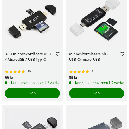
3-i-1 minneskortläsare USB
Minneskortsläsare 5i1 -
/ MicroUSB / USB Typ-C
USB-C/micro-USB
20
5
Pris
99 kr
:
99 kr
Pris
59 kr
:
59 kr
I lager, levereras inom 1-2 vardagar
I lager, levereras inom 1-2 vardagar
Köp
Köp