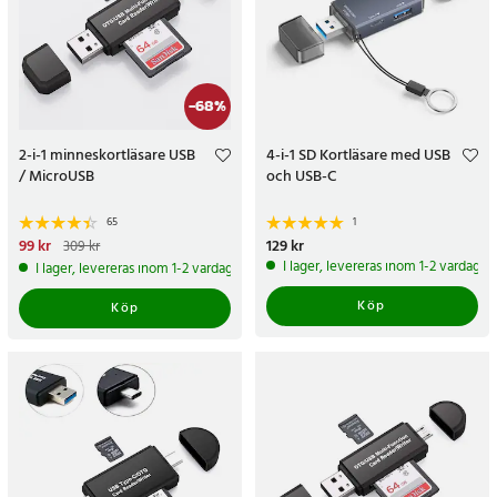
-
68
%
2-i-1 minneskortläsare USB
4-i-1 SD Kortläsare med USB
/ MicroUSB
och USB-C
65
1
Nuvarande pris
99 kr
:
99 kr
Tidigare
Pris
129 kr
:
129 kr
309 kr
pris
:
309 kr
I lager, levereras inom 1-2 vardagar
I lager, levereras inom 1-2 vardagar
Köp
Köp