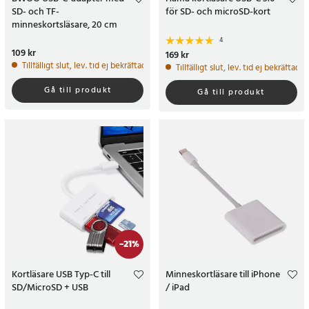
SD- och TF-
för SD- och microSD-kort
minneskortsläsare, 20 cm
4
Pris
109 kr
:
109 kr
Pris
169 kr
:
169 kr
Tillfälligt slut, lev. tid ej bekräftad.
Tillfälligt slut, lev. tid ej bekräftad.
Gå till produkt
Gå till produkt
-
21
%
Kortläsare USB Typ-C till
Minneskortläsare till iPhone
SD/MicroSD + USB
/ iPad