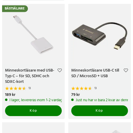
BÄSTSÄLJARE
Minneskortläsare med USB-
Minneskortläsare USB-C till
Typ C – för SD, SDHC och
SD / MicrosSD + USB
SDXC-kort
13
13
Pris
189 kr
:
189 kr
Pris
79 kr
:
79 kr
I lager, levereras inom 1-2 vardagar
Just nu har vi bara 2 kvar av denna
Köp
Köp