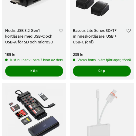
Nedis USB 3.2 Gen1
Baseus Lite Series SD/TF
kortläsare med USB-C och
minneskortläsare, USB +
USB-A för SD och microSD
USB-C (grå)
Pris
189 kr
:
189 kr
Pris
239 kr
:
239 kr
Just nu har vi bara 3 kvar av denna produkt
Varan finns i vårt fjärrlager, förvän
Köp
Köp