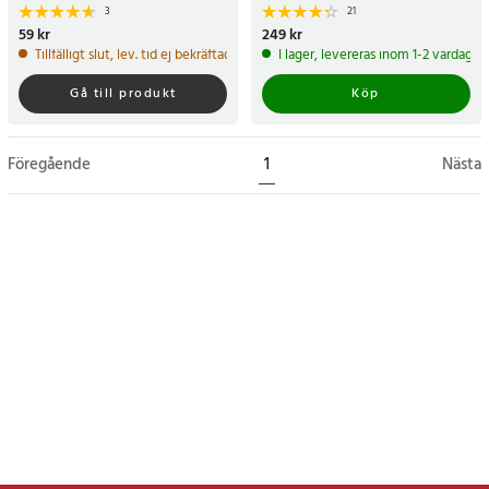
3
21
Pris
59 kr
:
59 kr
Pris
249 kr
:
249 kr
Tillfälligt slut, lev. tid ej bekräftad.
I lager, levereras inom 1-2 vardagar
Gå till produkt
Köp
Föregående
1
Nästa