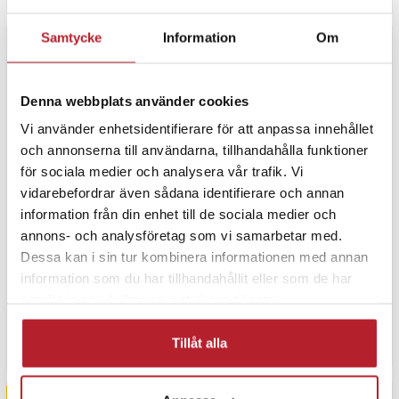
Samtycke
Information
Om
NYHET
Denna webbplats använder cookies
Vi använder enhetsidentifierare för att anpassa innehållet
och annonserna till användarna, tillhandahålla funktioner
för sociala medier och analysera vår trafik. Vi
vidarebefordrar även sådana identifierare och annan
information från din enhet till de sociala medier och
USB Kortläsare / Hubb - 2i1
Orico CL4D-A3 USB-A 3.0
annons- och analysföretag som vi samarbetar med.
SD, microSD, CF, MS 5 Gb/s
Dessa kan i sin tur kombinera informationen med annan
minneskortläsare – svart och
silver
information som du har tillhandahållit eller som de har
14
Pris
249 kr
:
249 kr
Pris
109 kr
:
109 kr
samlat in när du har använt deras tjänster.
Varan finns i vårt fjärrlager, förvän
Just nu har vi bara 2 kvar av denna produkt
Köp
Tillåt alla
Köp
NYHET