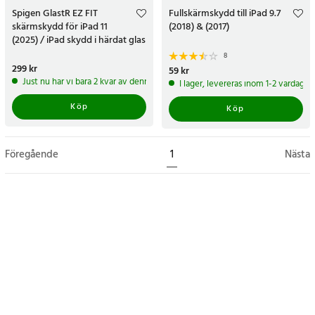
Spigen GlastR EZ FIT
Fullskärmskydd till iPad 9.7
skärmskydd för iPad 11
(2018) & (2017)
(2025) / iPad skydd i härdat glas
/ displayskydd
8
Pris
299 kr
:
299 kr
Pris
59 kr
:
59 kr
Just nu har vi bara 2 kvar av denna produkt
I lager, levereras inom 1-2 vardagar
Köp
Köp
Föregående
1
Nästa