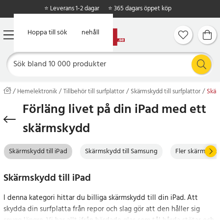
⭐ Leverans 1-2 dagar
⭐ 365 dagars öppet köp
Hoppa till huvudinnehåll
Hoppa till sök
Hemelektronik
Tillbehör till surfplattor
Skärmskydd till surfplattor
Skärm
Förläng livet på din iPad med ett
skärmskydd
Skärmskydd till iPad
Skärmskydd till Samsung
Fler skärmskyd
Skärmskydd till iPad
I denna kategori hittar du billiga skärmskydd till din iPad. Att
skydda din surfplatta från repor och slag gör att den håller sig