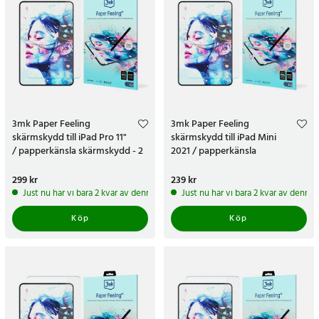
3mk Paper Feeling
3mk Paper Feeling
skärmskydd till iPad Pro 11"
skärmskydd till iPad Mini
/ papperkänsla skärmskydd - 2
2021 / papperkänsla
pack
skärmskydd - 2 pack
Pris
299 kr
:
299 kr
Pris
239 kr
:
239 kr
Just nu har vi bara 2 kvar av denna produkt
Just nu har vi bara 2 kvar av denna
Köp
Köp