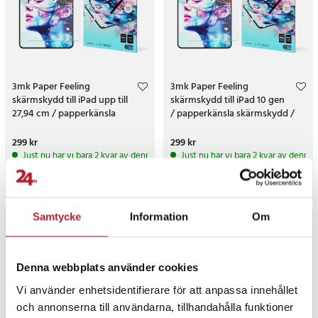
3mk Paper Feeling
3mk Paper Feeling
skärmskydd till iPad upp till
skärmskydd till iPad 10 gen
27,94 cm / papperkänsla
/ papperkänsla skärmskydd /
skärmskydd / ritfilm surfplatta
ritfilm surfplatta - 2 pack
Pris
299 kr
:
299 kr
Pris
299 kr
:
299 kr
Just nu har vi bara 2 kvar av denna produkt
Just nu har vi bara 2 kvar av denna
Köp
Köp
Samtycke
Information
Om
Denna webbplats använder cookies
Vi använder enhetsidentifierare för att anpassa innehållet
och annonserna till användarna, tillhandahålla funktioner