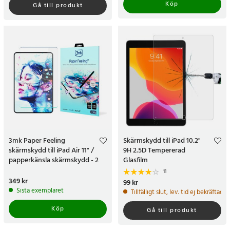
Köp
Gå till produkt
3mk Paper Feeling
Skärmskydd till iPad 10.2"
skärmskydd till iPad Air 11" /
9H 2.5D Tempererad
papperkänsla skärmskydd - 2
Glasfilm
pack
11
Pris
349 kr
:
349 kr
Pris
99 kr
:
99 kr
Sista exemplaret
Tillfälligt slut, lev. tid ej bekräftad.
Köp
Gå till produkt