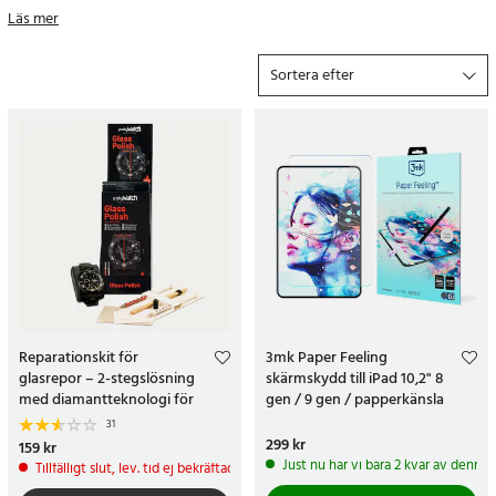
snygg längre. Vi har allt ifrån härdade glas som tål hårda stötar och
Läs mer
slag, till plastfilm som skyddar från damm och repor.
Displayskydden kan minska risken för bländning när du använder
Sortera efter
din iPad eller avvisa vätska för att skydda din surfplatta från
vattenskador.
Reparationskit för
3mk Paper Feeling
glasrepor – 2-stegslösning
skärmskydd till iPad 10,2" 8
med diamantteknologi för
gen / 9 gen / papperkänsla
obelagda glasytor
skärmskydd - 2 pack
31
Pris
299 kr
:
299 kr
Pris
159 kr
:
159 kr
Just nu har vi bara 2 kvar av denna
Tillfälligt slut, lev. tid ej bekräftad.