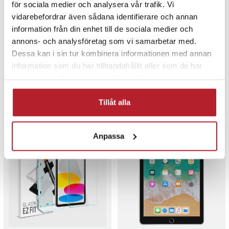
för sociala medier och analysera vår trafik. Vi
vidarebefordrar även sådana identifierare och annan
information från din enhet till de sociala medier och
3mk Paper Feeling
3mk Paper Feeling
annons- och analysföretag som vi samarbetar med.
skärmskydd till iPad 10,2"
skärmskydd till iPad Pro 11"
Dessa kan i sin tur kombinera informationen med annan
2019 7 gen / papperkänsla
2024 5 gen / papperkänsla
skärmskydd - 2 pack
skärmskydd - 2 pack
information som du har tillhandahållit eller som de har
Pris
299 kr
:
299 kr
Pris
349 kr
:
349 kr
samlat in när du har använt deras tjänster.
Sista exemplaret
Just nu har vi bara 2 kvar av denna
Tillåt alla
Köp
Köp
Anpassa