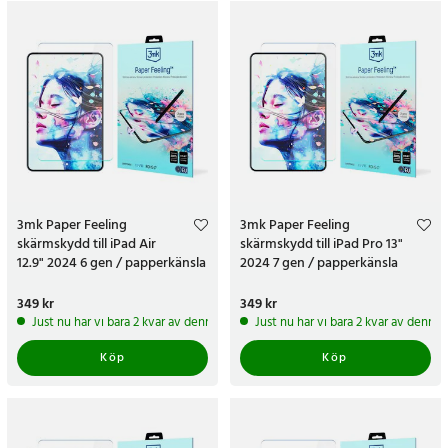
3mk Paper Feeling
3mk Paper Feeling
skärmskydd till iPad Air
skärmskydd till iPad Pro 13"
12.9" 2024 6 gen / papperkänsla
2024 7 gen / papperkänsla
skärmskydd - 2 pack
skärmskydd - 2 pack
Pris
349 kr
:
349 kr
Pris
349 kr
:
349 kr
Just nu har vi bara 2 kvar av denna produkt
Just nu har vi bara 2 kvar av denna
Köp
Köp