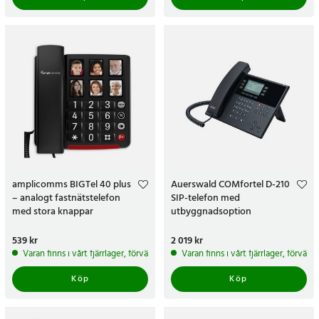
amplicomms BIGTel 40 plus
Auerswald COMfortel D-210
– analogt fastnätstelefon
SIP-telefon med
med stora knappar
utbyggnadsoption
Pris
539 kr
:
539 kr
Pris
2 019 kr
:
2 019 kr
Varan finns i vårt fjärrlager, förväntas skickas inom 5-7 arbetsdagar
Varan finns i vårt fjärrlager, förvän
Köp
Köp