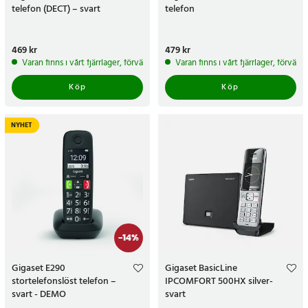
telefon (DECT) – svart
telefon
Pris
469 kr
:
469 kr
Pris
479 kr
:
479 kr
Varan finns i vårt fjärrlager, förväntas skickas inom 5-7 arbetsdagar
Varan finns i vårt fjärrlager, förvän
Köp
Köp
NYHET
-
14
%
Gigaset E290
Gigaset BasicLine
stortelefonslöst telefon –
IPCOMFORT 500HX silver-
svart - DEMO
svart