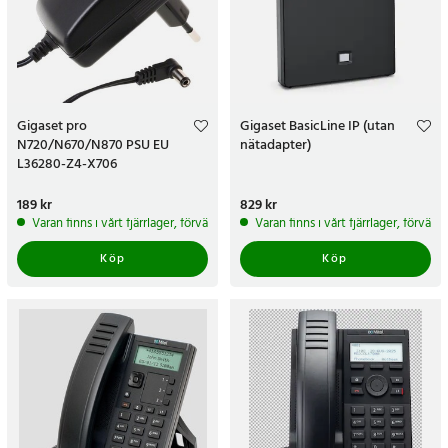
Gigaset pro
Gigaset BasicLine IP (utan
N720/N670/N870 PSU EU
nätadapter)
L36280-Z4-X706
Pris
189 kr
:
189 kr
Pris
829 kr
:
829 kr
Varan finns i vårt fjärrlager, förväntas skickas inom 5-7 arbetsdagar
Varan finns i vårt fjärrlager, förvän
Köp
Köp