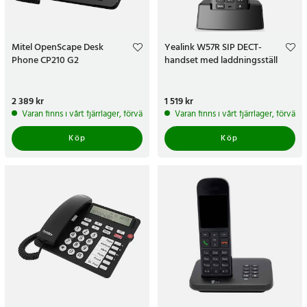
Mitel OpenScape Desk
Yealink W57R SIP DECT-
Phone CP210 G2
handset med laddningsställ
Pris
2 389 kr
:
2 389 kr
Pris
1 519 kr
:
1 519 kr
Varan finns i vårt fjärrlager, förväntas skickas inom 5-7 arbetsdagar
Varan finns i vårt fjärrlager, förvän
Köp
Köp