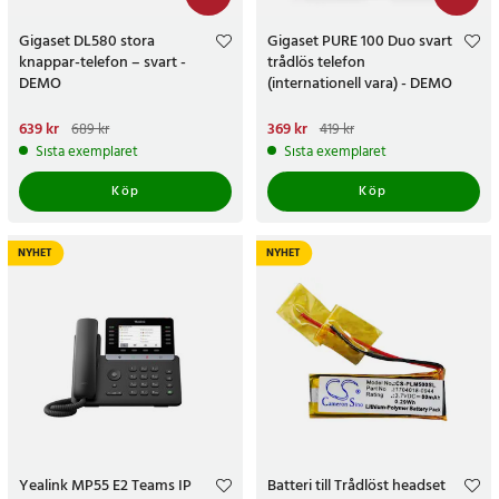
Gigaset DL580 stora
Gigaset PURE 100 Duo svart
knappar-telefon – svart -
trådlös telefon
DEMO
(internationell vara) - DEMO
Nuvarande pris
639 kr
:
639 kr
Tidigare
Nuvarande pris
369 kr
:
369 kr
Tidigare
689 kr
419 kr
pris
:
689 kr
pris
:
419 kr
Sista exemplaret
Sista exemplaret
Köp
Köp
NYHET
NYHET
Yealink MP55 E2 Teams IP
Batteri till Trådlöst headset