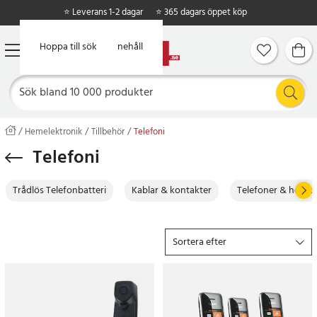
⭐ Leverans 1-2 dagar
⭐ 365 dagars öppet köp
Hoppa till huvudinnehåll
Hoppa till sök
Hemelektronik
Tillbehör
Telefoni
Telefoni
Trådlös Telefonbatteri
Kablar & kontakter
Telefoner & heads
Sortera efter