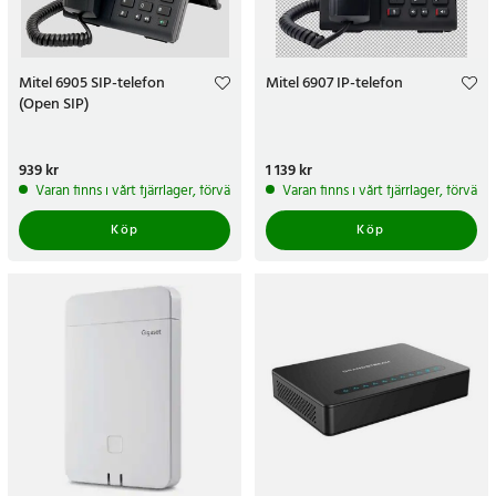
Mitel 6905 SIP-telefon
Mitel 6907 IP-telefon
(Open SIP)
Pris
939 kr
:
939 kr
Pris
1 139 kr
:
1 139 kr
Varan finns i vårt fjärrlager, förväntas skickas inom 5-7 arbetsdagar
Varan finns i vårt fjärrlager, förvän
Köp
Köp