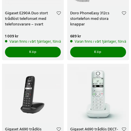
Gigaset E290A Duo stort
Doro PhoneEasy 312cs
trådlöst telefonset med
stortelefon med stora
telefonsvarare – svart
knappar
Pris
1 009 kr
:
1 009 kr
Pris
689 kr
:
689 kr
Varan finns i vårt fjärrlager, förväntas skickas inom 5-7 arbetsdagar
Varan finns i vårt fjärrlager, förvän
Köp
Köp
Gigaset A690 trådlös
Gigaset A690 trådlös DECT-