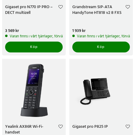
Gigaset pro N770 IP PRO –
Grandstream SIP-ATA
DECT multizell
HandyTone HT818 v2 8 FXS
Pris
3 569 kr
:
3 569 kr
Pris
1 939 kr
:
1 939 kr
Varan finns i vårt fjärrlager, förväntas skickas inom 5-7 arbetsdagar
Varan finns i vårt fjärrlager, förvän
Köp
Köp
Yealink AX86R Wi‑Fi-
Gigaset pro P825 IP
handset