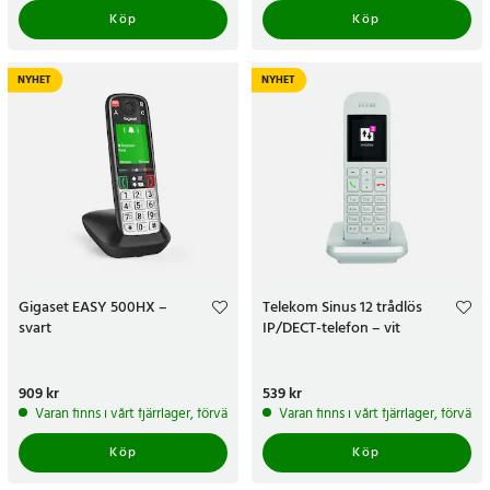
Köp
Köp
NYHET
NYHET
Gigaset EASY 500HX –
Telekom Sinus 12 trådlös
svart
IP/DECT-telefon – vit
Pris
909 kr
:
909 kr
Pris
539 kr
:
539 kr
Varan finns i vårt fjärrlager, förväntas skickas inom 5-7 arbetsdagar
Varan finns i vårt fjärrlager, förvän
Köp
Köp