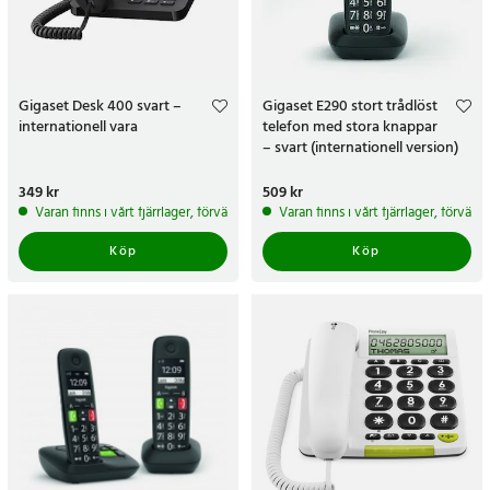
Gigaset Desk 400 svart –
Gigaset E290 stort trådlöst
internationell vara
telefon med stora knappar
– svart (internationell version)
Pris
349 kr
:
349 kr
Pris
509 kr
:
509 kr
Varan finns i vårt fjärrlager, förväntas skickas inom 5-7 arbetsdagar
Varan finns i vårt fjärrlager, förvän
Köp
Köp