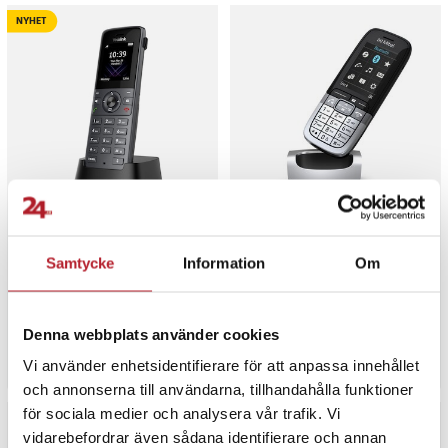
NYHET
Yealink W73H DECT-
Mitel OpenScape DECT
handset
Phone SL7 mobiltelefon
Samtycke
Information
Om
Pris
889 kr
:
889 kr
Pris
3 179 kr
:
3 179 kr
Sista exemplaret
Varan finns i vårt fjärrlager, förvän
Denna webbplats använder cookies
Köp
Köp
Vi använder enhetsidentifierare för att anpassa innehållet
och annonserna till användarna, tillhandahålla funktioner
för sociala medier och analysera vår trafik. Vi
vidarebefordrar även sådana identifierare och annan