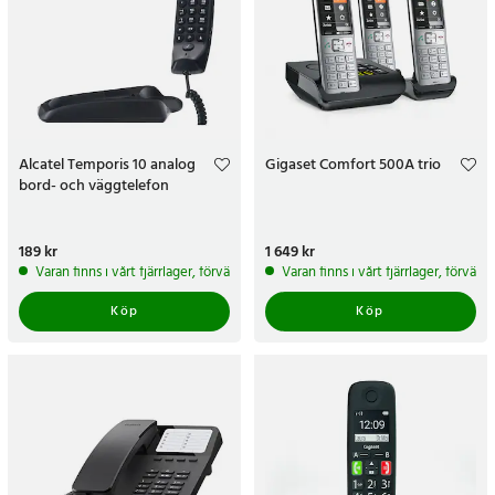
Alcatel Temporis 10 analog
Gigaset Comfort 500A trio
bord- och väggtelefon
Pris
189 kr
:
189 kr
Pris
1 649 kr
:
1 649 kr
Varan finns i vårt fjärrlager, förväntas skickas inom 5-7 arbetsdagar
Varan finns i vårt fjärrlager, förvän
Köp
Köp