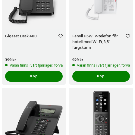
Gigaset Desk 400
Fanvil H5W IP-telefon för
hotell med Wi‑Fi, 3,5"
färgskärm
Pris
399 kr
:
399 kr
Pris
929 kr
:
929 kr
Varan finns i vårt fjärrlager, förväntas skickas inom 5-7 arbetsdagar
Varan finns i vårt fjärrlager, förvän
Köp
Köp