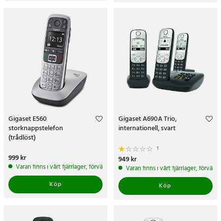
Gigaset E560
Gigaset A690A Trio,
storknappstelefon
internationell, svart
(trådlöst)
1
Pris
999 kr
:
999 kr
Pris
949 kr
:
949 kr
Varan finns i vårt fjärrlager, förväntas skickas inom 5-7 arbetsdagar
Varan finns i vårt fjärrlager, förvän
Köp
Köp