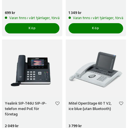
Pris
699 kr
:
699 kr
Pris
1 349 kr
:
1 349 kr
Varan finns i vårt fjärrlager, förväntas skickas inom 5-7 arbetsdagar
Varan finns i vårt fjärrlager, förvän
Köp
Köp
Yealink SIP-T46U SIP-IP-
Mitel OpenStage 60 T V2,
telefon med PoE för
ice blue (utan Bluetooth)
företag
Pris
2 049 kr
:
2 049 kr
Pris
3 799 kr
:
3 799 kr