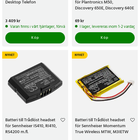
Desktop Telefon
för Plantronics M50,
Discovery 650E, Discovery 640E
m.fl.
Pris
3 409 kr
:
3 409 kr
Pris
69 kr
:
69 kr
Varan finns i vårt fjärrlager, förväntas skickas inom 5-7 arbetsdagar
I lager, levereras inom 1-2 vardagar
Köp
Köp
NYHET
NYHET
Batteri till Trådlöst headset
Batteri till Trådlöst headset
för Sennheiser IS410, RI410,
för Sennheiser Momentum
RS4200 m.fl.
True Wireless MTW, M3IETW
m.fl.