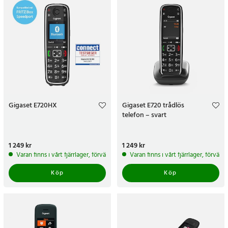
Gigaset E720HX
Gigaset E720 trådlös
telefon – svart
Pris
1 249 kr
:
1 249 kr
Pris
1 249 kr
:
1 249 kr
Varan finns i vårt fjärrlager, förväntas skickas inom 5-7 arbetsdagar
Varan finns i vårt fjärrlager, förvän
Köp
Köp