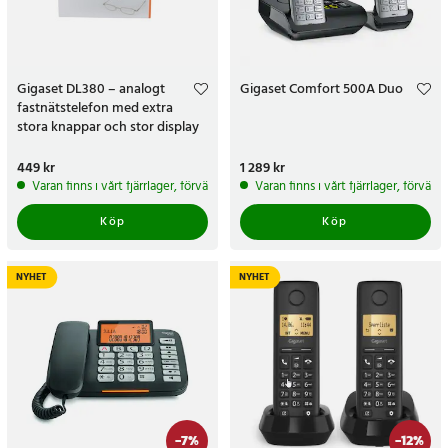
Gigaset DL380 – analogt
Gigaset Comfort 500A Duo
fastnätstelefon med extra
stora knappar och stor display
Pris
449 kr
:
449 kr
Pris
1 289 kr
:
1 289 kr
Varan finns i vårt fjärrlager, förväntas skickas inom 5-7 arbetsdagar
Varan finns i vårt fjärrlager, förvän
Köp
Köp
NYHET
NYHET
-
7
%
-
12
%