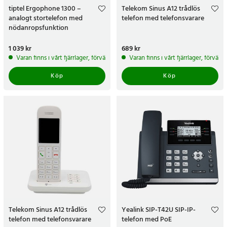
tiptel Ergophone 1300 –
Telekom Sinus A12 trådlös
analogt stortelefon med
telefon med telefonsvarare
nödanropsfunktion
Pris
1 039 kr
:
1 039 kr
Pris
689 kr
:
689 kr
Varan finns i vårt fjärrlager, förväntas skickas inom 5-7 arbetsdagar
Varan finns i vårt fjärrlager, förvän
Köp
Köp
Telekom Sinus A12 trådlös
Yealink SIP-T42U SIP-IP-
telefon med telefonsvarare
telefon med PoE