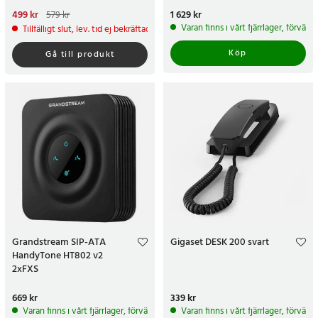
Nuvarande pris
499 kr
:
499 kr
Tidigare
Pris
1 629 kr
:
1 629 kr
579 kr
pris
:
579 kr
Varan finns i vårt fjärrlager, förvän
Tillfälligt slut, lev. tid ej bekräftad.
Köp
Gå till produkt
Grandstream SIP-ATA
Gigaset DESK 200 svart
HandyTone HT802 v2
2xFXS
Pris
669 kr
:
669 kr
Pris
339 kr
:
339 kr
Varan finns i vårt fjärrlager, förväntas skickas inom 5-7 arbetsdagar
Varan finns i vårt fjärrlager, förvän