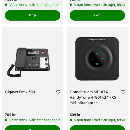
Varan finns i vårt fjärrlager, förväntas skickas inom 5-7 arbetsdagar
Varan finns i vårt fjärrlager, förvän
Köp
Köp
Gigaset Desk 600
Grandstream SIP-ATA
HandyTone HT801 v2 1 FXS
inkl. nätadapter
Pris
709 kr
:
709 kr
Pris
609 kr
:
609 kr
Varan finns i vårt fjärrlager, förväntas skickas inom 5-7 arbetsdagar
Varan finns i vårt fjärrlager, förvän