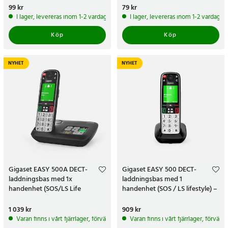
Pris
99 kr
:
99 kr
Pris
79 kr
:
79 kr
I lager, levereras inom 1-2 vardagar
I lager, levereras inom 1-2 vardagar
Köp
Köp
NYHET
NYHET
Gigaset EASY 500A DECT-
Gigaset EASY 500 DECT-
laddningsbas med 1x
laddningsbas med 1
handenhet (SOS/LS Life
handenhet (SOS / LS lifestyle) –
Style)AB – svart
svart
Pris
1 039 kr
:
1 039 kr
Pris
909 kr
:
909 kr
Varan finns i vårt fjärrlager, förväntas skickas inom 5-7 arbetsdagar
Varan finns i vårt fjärrlager, förvän