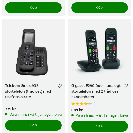
Köp
Köp
Telekom Sinus A32
Gigaset E290 Duo – analogt
stortelefon (trådlöst) med
stortelefon med 2 trådlösa
telefonsvarare
handenheter
1
Pris
779 kr
:
779 kr
Pris
889 kr
:
889 kr
Varan finns i vårt fjärrlager, förväntas skickas inom 5-7 arbetsdagar
Varan finns i vårt fjärrlager, förvän
Köp
Köp