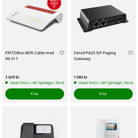
FRITZ!Box 6670 Cable med
Fanvil PA2S SIP Paging
Wi‑Fi 7
Gateway
Pris
3 639 kr
:
3 639 kr
Pris
1 569 kr
:
1 569 kr
Varan finns i vårt fjärrlager, förväntas skickas inom 5-7 arbetsdagar
Varan finns i vårt fjärrlager, förvän
Köp
Köp