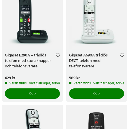
Gigaset E290A – trådlös
Gigaset A690A trådlös
telefon med stora knappar
DECT-telefon med
och telefonsvarare
telefonsvarare
Pris
629 kr
:
629 kr
Pris
589 kr
:
589 kr
Varan finns i vårt fjärrlager, förväntas skickas inom 5-7 arbetsdagar
Varan finns i vårt fjärrlager, förvän
Köp
Köp