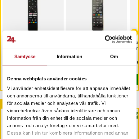
Fjärrkontroll RC45160 till
Fjärrkontroll BN59-
Fjä
Toshiba/Panasonic TV-
01054A till Samsung TV-
Fin
apparater
apparater
Samtycke
Information
Om
Pris
189 kr
:
189 kr
Pris
259 kr
:
259 kr
Pri
139
Just nu har vi bara 3 kvar av denna produkt
I lager, levereras inom 1-2 vardagar
Denna webbplats använder cookies
Köp
Köp
Vi använder enhetsidentifierare för att anpassa innehållet
och annonserna till användarna, tillhandahålla funktioner
Andra köpte också
för sociala medier och analysera vår trafik. Vi
vidarebefordrar även sådana identifierare och annan
BÄSTSÄLJARE
BÄS
information från din enhet till de sociala medier och
annons- och analysföretag som vi samarbetar med.
Dessa kan i sin tur kombinera informationen med annan