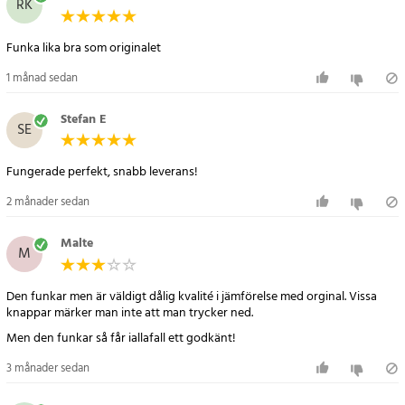
RK
Specifikation
- Kompatibel med modeller från JVC, Toshiba, Hitachi, Andersson,
Funka lika bra som originalet
Salora och Toora
- Ingen programmering krävs – fungerar direkt
1 månad sedan
- Batterityp: 2 x AAA (ingår ej)
Stefan E
SE
Artikelnummer
:
119666
Fungerade perfekt, snabb leverans!
2 månader sedan
Malte
M
Den funkar men är väldigt dålig kvalité i jämförelse med orginal. Vissa
knappar märker man inte att man trycker ned.
Men den funkar så får iallafall ett godkänt!
3 månader sedan