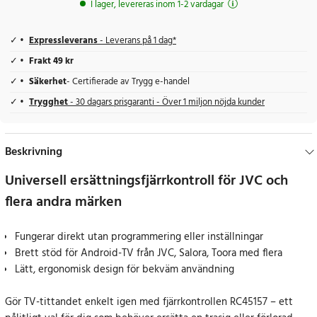
I lager, levereras inom 1-2 vardagar
Expressleverans
- Leverans på 1 dag*
Frakt 49 kr
Säkerhet
- Certifierade av Trygg e-handel
Trygghet
- 30 dagars prisgaranti - Över 1 miljon nöjda kunder
Beskrivning
Universell ersättningsfjärrkontroll för JVC och
flera andra märken
Fungerar direkt utan programmering eller inställningar
Brett stöd för Android-TV från JVC, Salora, Toora med flera
Lätt, ergonomisk design för bekväm användning
Gör TV-tittandet enkelt igen med fjärrkontrollen RC45157 – ett