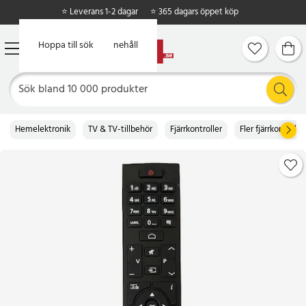
⭐ Leverans 1-2 dagar
⭐ 365 dagars öppet köp
Hoppa till huvudinnehåll
Hoppa till sök
Hemelektronik
TV & TV-tillbehör
Fjärrkontroller
Fler fjärrkontroller