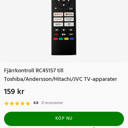
Fjärrkontroll RC45157 till
Toshiba/Andersson/Hitachi/JVC TV-apparater
159 kr
Pris
:
159 kr
4.8
31 recensioner
KÖP NU