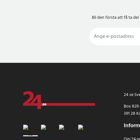
Bli den första att få ta 
24 se Sv
Box 829
391 28 K
Inform
Om 24.s