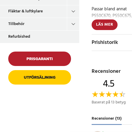
Passar bland annat
Fläktar & luftkylare
PS50C670, PS50C675,
UA32C4000, UA32C50
Tillbehör
LÄS MER
UA40C5000, UA40C6
UA55C6200, UE32C50
Refurbished
Prishistorik
UE32C5700, UE32C58
UE32C6200, UE37C50
UE37C5800, UE40C50
PRISGARANTI
UE40C5700, UE40C58
UE40C6200, UE46C50
Recensioner
UE46C6000, UE46C62
UTFÖRSÄLJNING
4.5
UE55C6200
Artikelnummer
:
95815
Baserat på 13 betyg
Recensioner (13)