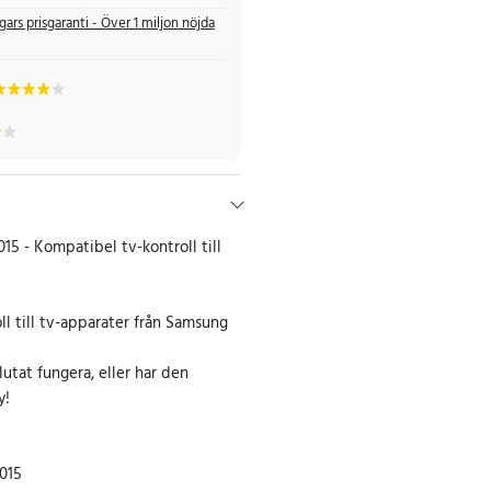
gars prisgaranti - Över 1 miljon nöjda
015 - Kompatibel tv-kontroll till
oll till tv-apparater från Samsung
slutat fungera, eller har den
y!
015