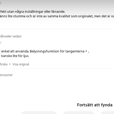
ekt utan några inställningar eller liknande.
ns lite stumma och är inte av samma kvalitet som originalet, men det är iofs
månader sedan
 enkel att använda. Belysningsfunktion för tangenterna + ..
kanske lite för ljus.
finska
•
Visa original
censioner
Fortsätt att fynda