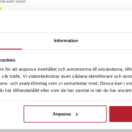
månader sedan
ngera precis som den ska med alla funktioner.
Information
år sedan
järrkontroll, funkar lika bra som originalet
cookies
e för att anpassa innehållet och annonserna till användarna, tillh
vår trafik. Vi vidarebefordrar även sådana identifierare och anna
 år sedan
nnons- och analysföretag som vi samarbetar med. Dessa kan i sin
har tillhandahållit eller som de har samlat in när du har använt 
/stumma knappar när man ska byta kanel, justera ljud etc.
antören och fick beskedet att det kan var så I början.....
Anpassa
aris
•
4 år sedan