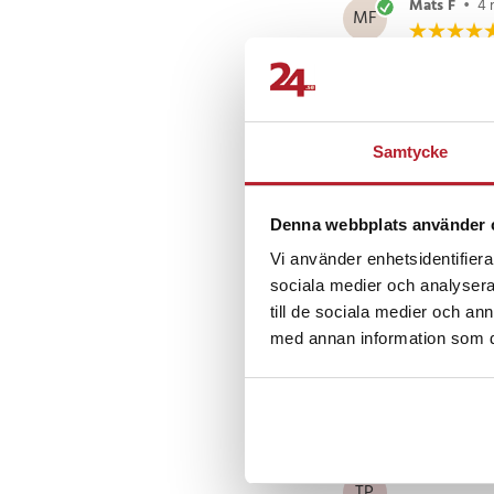
Mats F
•
4 
MF
Produkten fu
Samtycke
Sune L
•
1 
SL
Riktigt bra f
Denna webbplats använder 
Vi använder enhetsidentifierar
sociala medier och analysera 
Claes E
•
3
till de sociala medier och a
CE
med annan information som du 
Väldig hårda
Frågade lever
Thanassis Ps
TP