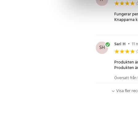
Fungerar perf
Knapparna kän
Sari H
•
11 
SH
Produkten är
Produkten är 
Översatt från 
Visa fler re