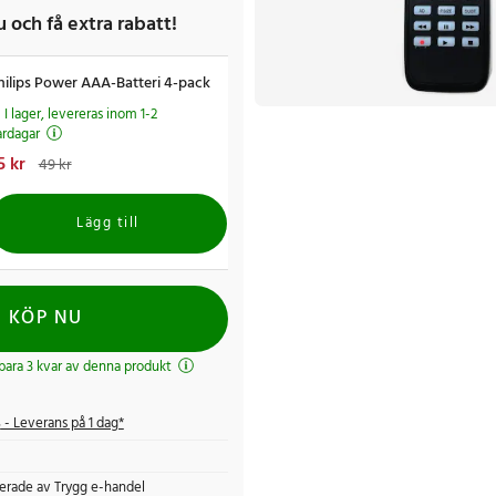
 och få extra rabatt!
hilips Power AAA-Batteri 4-pack
I lager, levereras inom 1-2
ardagar
uvarande pris
5 kr
:
25 kr
Tidigare pris
:
49 kr
9 kr
Lägg till
KÖP NU
 bara 3 kvar av denna produkt
s
- Leverans på 1 dag*
fierade av Trygg e-handel