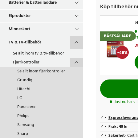
Batterier & batteriladdare
Köp tillbehör nu
Elprodukter
P
Minneskort
BÄSTSÄLJARE
v
TV & TV-tillbehör
N
2
4
-
49
%
Se allt inom
tv & tv-tillbehör
Fjärrkontroller
Se allt inom
fjärrkontroller
Grundig
Hitachi
LG
Just nu har vi
Panasonic
Philips
Expressleveran
Samsung
Frakt 49 kr
Sharp
Säkerhet
- Certi