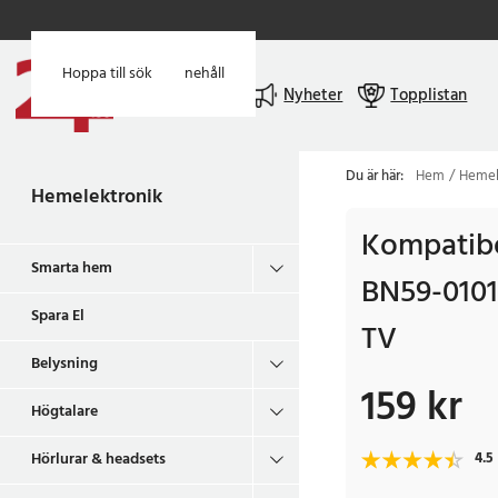
Hoppa till huvudinnehåll
Hoppa till sök
Meny
Nyheter
Topplistan
Du är här:
Hem
Hemel
Hemelektronik
Kompatibel
Smarta hem
BN59-0101
Spara El
TV
Belysning
159 kr
Pris
:
159 kr
Högtalare
Hörlurar & headsets
4.5