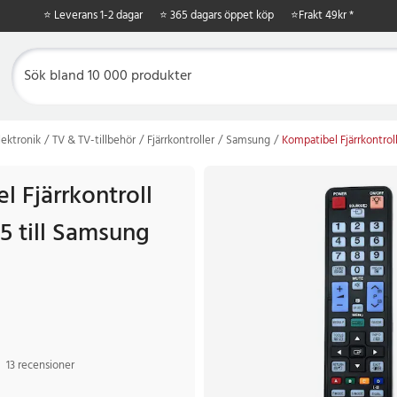
⭐ Leverans 1-2 dagar
⭐ 365 dagars öppet köp
⭐
Frakt 49kr *
ektronik
TV & TV-tillbehör
Fjärrkontroller
Samsung
Kompatibel Fjärrkontrol
 Fjärrkontroll
5 till Samsung
13 recensioner