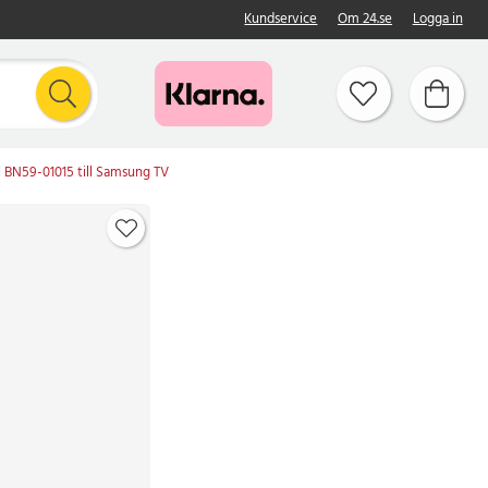
Kundservice
Om 24.se
Logga in
l BN59-01015 till Samsung TV