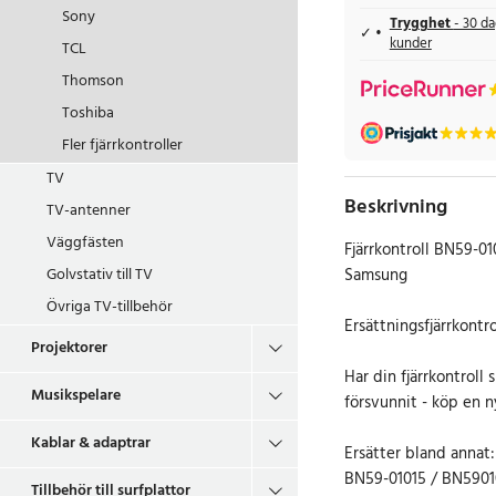
Sony
Trygghet
- 30 da
kunder
TCL
Thomson
Toshiba
Fler fjärrkontroller
TV
Beskrivning
TV-antenner
Väggfästen
Fjärrkontroll BN59-01
Samsung
Golvstativ till TV
Övriga TV-tillbehör
Ersättningsfjärrkontr
Projektorer
Har din fjärrkontroll 
Musikspelare
försvunnit - köp en n
Kablar & adaptrar
Ersätter bland annat:
BN59-01015 / BN5901
Tillbehör till surfplattor