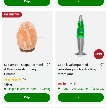
Köp
Köp
PRESENTTIPS
-
33
%
Saltlampa - Skapa Harmoni
Grön lavalampa med
& Främja Avslappning
retrodesign och extra lång
Hemma
strömkabel
36
Nuvarande pris
199 kr
:
199 kr
Tidigare
299 kr
Pris
199 kr
:
199 kr
pris
:
299 kr
I lager, levereras inom 1-2 vardagar
I lager, levereras inom 1-2 vardagar
Köp
Köp