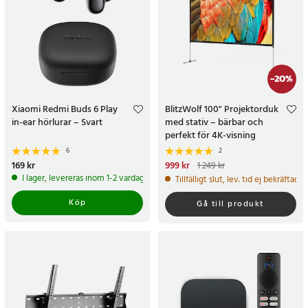
-
20
%
Xiaomi Redmi Buds 6 Play
BlitzWolf 100" Projektorduk
in-ear hörlurar – Svart
med stativ – bärbar och
perfekt för 4K-visning
6
2
Pris
169 kr
:
169 kr
Nuvarande pris
999 kr
:
999 kr
Tidigare
1 249 kr
pris
:
1 249 kr
I lager, levereras inom 1-2 vardagar
Tillfälligt slut, lev. tid ej bekräftad.
Köp
Gå till produkt