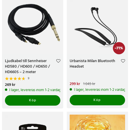
-
71
%
Ljudkabel till Sennheiser
Urbanista Milan Bluetooth
HD580 / HD600 / HD650 /
Headset
HD660S – 2 meter
9
Nuvarande pris
299 kr
:
299 kr
Tidigare
1 045 kr
Pris
269 kr
:
269 kr
pris
:
1 045 kr
I lager, levereras inom 1-2 vardagar
I lager, levereras inom 1-2 vardagar
Köp
Köp