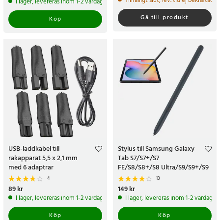
Tillfälligt slut, lev. tid ej bekräftad.
I lager, levereras inom 1-2 vardagar
Gå till produkt
Köp
USB-laddkabel till
Stylus till Samsung Galaxy
rakapparat 5,5 x 2,1 mm
Tab S7/S7+/S7
med 6 adaptrar
FE/S8/S8+/S8 Ultra/S9/S9+/S9
Ultra
4
13
Pris
89 kr
:
89 kr
Pris
149 kr
:
149 kr
I lager, levereras inom 1-2 vardagar
I lager, levereras inom 1-2 vardagar
Köp
Köp