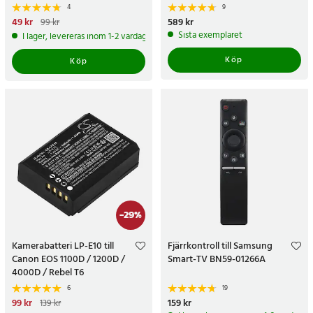
4
9
Nuvarande pris
49 kr
:
49 kr
Tidigare
Pris
589 kr
:
589 kr
99 kr
pris
:
99 kr
Sista exemplaret
I lager, levereras inom 1-2 vardagar
Köp
Köp
-
29
%
Kamerabatteri LP-E10 till
Fjärrkontroll till Samsung
Canon EOS 1100D / 1200D /
Smart-TV BN59-01266A
4000D / Rebel T6
6
19
Nuvarande pris
99 kr
:
99 kr
Tidigare
Pris
159 kr
:
159 kr
139 kr