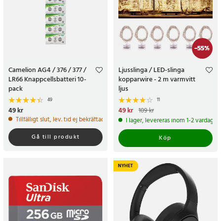
-
55
%
Camelion AG4 / 376 / 377 /
Ljusslinga / LED-slinga
LR66 Knappcellsbatteri 10-
kopparwire - 2 m varmvitt
pack
ljus
49
11
Pris
49 kr
:
49 kr
Nuvarande pris
49 kr
:
49 kr
Tidigare
109 kr
pris
:
109 kr
Tillfälligt slut, lev. tid ej bekräftad.
I lager, levereras inom 1-2 vardagar
Gå till produkt
Köp
NYHET