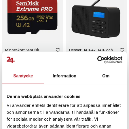
Minneskort SanDisk
Denver DAB-42 DAB- och
Extreme Pro MicroSDXC -
FM-radio - Svart /
256GB
Digitalradio med FM / Bärbar
DAB-radio
154
2
Pris
699 kr
:
699 kr
Pris
299 kr
:
299 kr
Samtycke
Information
Om
Tillfälligt slut, lev. tid ej bekräftad.
Tillfälligt slut, lev. tid ej bekräftad.
Gå till produkt
Gå till produkt
Denna webbplats använder cookies
Vi använder enhetsidentifierare för att anpassa innehållet
NYHET
och annonserna till användarna, tillhandahålla funktioner
för sociala medier och analysera vår trafik. Vi
vidarebefordrar även sådana identifierare och annan