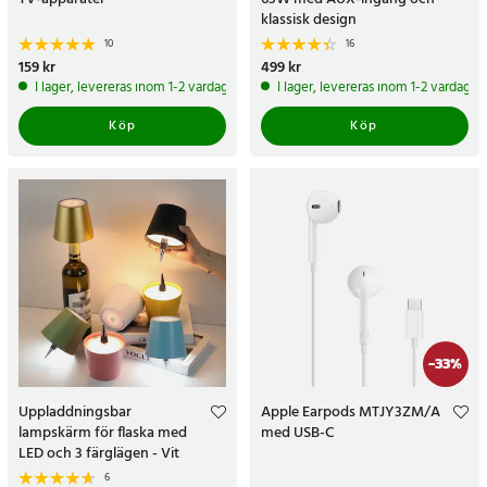
klassisk design
10
16
Pris
159 kr
:
159 kr
Pris
499 kr
:
499 kr
I lager, levereras inom 1-2 vardagar
I lager, levereras inom 1-2 vardagar
Köp
Köp
-
33
%
Uppladdningsbar
Apple Earpods MTJY3ZM/A
lampskärm för flaska med
med USB-C
LED och 3 färglägen - Vit
6