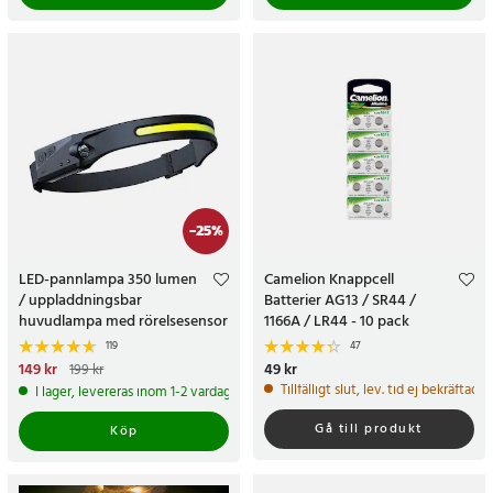
-
25
%
LED-pannlampa 350 lumen
Camelion Knappcell
/ uppladdningsbar
Batterier AG13 / SR44 /
huvudlampa med rörelsesensor
1166A / LR44 - 10 pack
/ 230° bred ljusvinkel / USB-C /
119
47
IPX4
Nuvarande pris
149 kr
:
149 kr
Tidigare
Pris
49 kr
:
49 kr
199 kr
pris
:
199 kr
Tillfälligt slut, lev. tid ej bekräftad.
I lager, levereras inom 1-2 vardagar
Gå till produkt
Köp