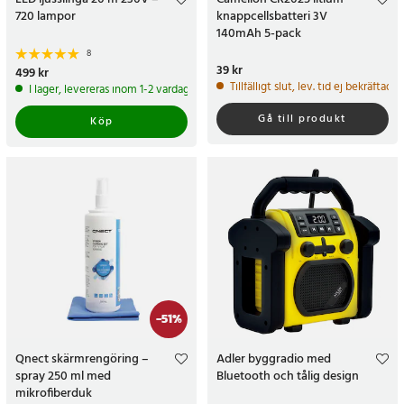
720 lampor
knappcellsbatteri 3V
140mAh 5-pack
8
Pris
39 kr
:
39 kr
Pris
499 kr
:
499 kr
Tillfälligt slut, lev. tid ej bekräftad.
I lager, levereras inom 1-2 vardagar
Gå till produkt
Köp
-
51
%
Qnect skärmrengöring –
Adler byggradio med
spray 250 ml med
Bluetooth och tålig design
mikrofiberduk