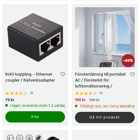
-
49
%
RJ45 koppling – Ethernet
Fönstertätning till portabel
coupler / Nätverksadapter
AC / fönsterkit för
luftkonditionering /
tätningsduk 400 cm
30
32
Pris
79 kr
:
79 kr
Nuvarande pris
199 kr
:
199 kr
Tidigare
389 kr
pris
:
389 kr
I lager, levereras inom 1-2 vardagar
Tillfälligt slut, lev. tid ej bekräftad.
Köp
Gå till produkt