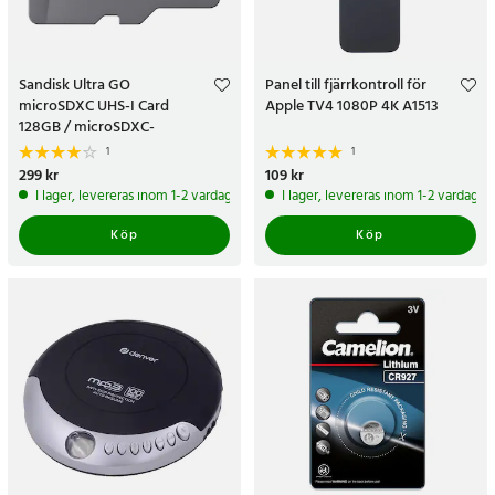
Sandisk Ultra GO
Panel till fjärrkontroll för
microSDXC UHS-I Card
Apple TV4 1080P 4K A1513
128GB / microSDXC-
minneskort med A1-prestanda
1
1
Pris
299 kr
:
299 kr
Pris
109 kr
:
109 kr
I lager, levereras inom 1-2 vardagar
I lager, levereras inom 1-2 vardagar
Köp
Köp