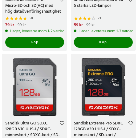
Micro-SD och SD(HC) med
5 starka LED-lampor
hög dataöverföringshastighet
50
23
Nuvarande pris
79 kr
:
79 kr
Tidigare
Nuvarande pris
59 kr
:
59 kr
Tidigare
99 kr
99 kr
pris
:
99 kr
pris
:
99 kr
I lager, levereras inom 1-2 vardagar
I lager, levereras inom 1-2 vardagar
Köp
Köp
Sandisk Ultra GO SDXC
Sandisk Extreme Pro SDXC
128GB V10 UHS-I / SDXC-
128GB V30 UHS-I / SDXC-
minneskort / SDXC-kort / SD-
minneskort / SD-kort /