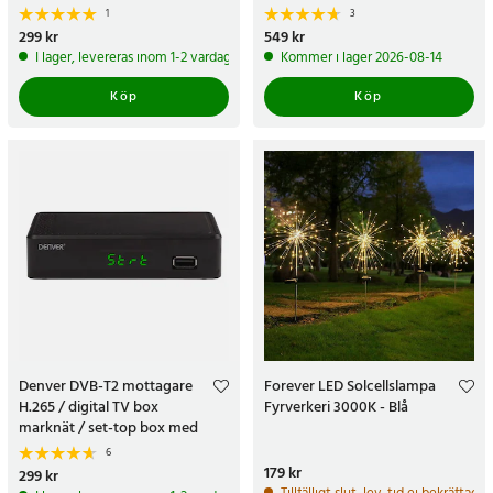
kort / flashminneskort
flashminneskort
1
3
Pris
299 kr
:
299 kr
Pris
549 kr
:
549 kr
I lager, levereras inom 1-2 vardagar
Kommer i lager 2026-08-14
Köp
Köp
Denver DVB-T2 mottagare
Forever LED Solcellslampa
H.265 / digital TV box
Fyrverkeri 3000K - Blå
marknät / set-top box med
USB-uppspelning
6
Pris
179 kr
:
179 kr
Pris
299 kr
:
299 kr