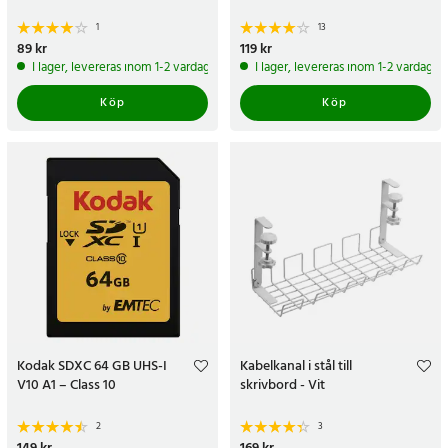
1
13
Pris
89 kr
:
89 kr
Pris
119 kr
:
119 kr
I lager, levereras inom 1-2 vardagar
I lager, levereras inom 1-2 vardagar
Köp
Köp
Kodak SDXC 64 GB UHS-I
Kabelkanal i stål till
V10 A1 – Class 10
skrivbord - Vit
2
3