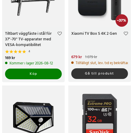
-
37
%
Tiltbart väggfäste i stål för
Xiaomi TV Box S 4K 2 Gen
37"-70" TV-apparater med
VESA-kompatibilitet
4
Nuvarande pris
679 kr
:
679 kr
Tidigare
1 079 kr
Pris
169 kr
:
169 kr
pris
:
1 079 kr
Tillfälligt slut, lev. tid ej bekräftad.
Kommer i lager 2026-08-12
Gå till produkt
Köp