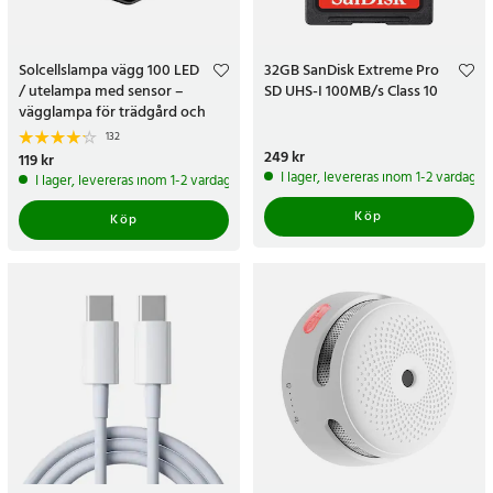
Solcellslampa vägg 100 LED
32GB SanDisk Extreme Pro
/ utelampa med sensor –
SD UHS-I 100MB/s Class 10
vägglampa för trädgård och
entré
132
Pris
249 kr
:
249 kr
Pris
119 kr
:
119 kr
I lager, levereras inom 1-2 vardagar
I lager, levereras inom 1-2 vardagar
Köp
Köp