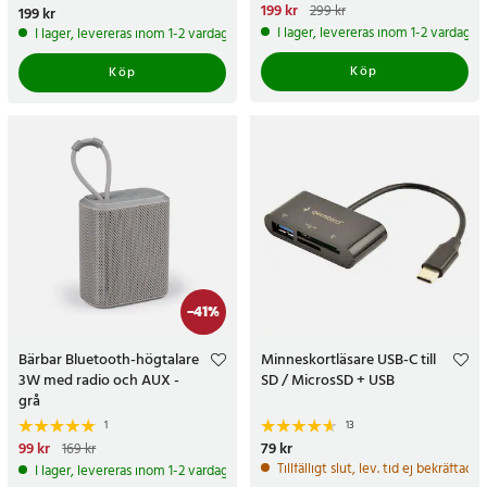
Nuvarande pris
199 kr
:
199 kr
Tidigare
299 kr
Pris
199 kr
:
199 kr
pris
:
299 kr
I lager, levereras inom 1-2 vardagar
I lager, levereras inom 1-2 vardagar
Köp
Köp
-
41
%
Bärbar Bluetooth-högtalare
Minneskortläsare USB-C till
3W med radio och AUX -
SD / MicrosSD + USB
grå
1
13
Nuvarande pris
99 kr
:
99 kr
Tidigare
Pris
79 kr
:
79 kr
169 kr
pris
:
169 kr
Tillfälligt slut, lev. tid ej bekräftad.
I lager, levereras inom 1-2 vardagar