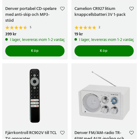
Denver portabel CD-spelare
Camelion CR927 litium
med anti-skip och MP3-
knappcellsbatteri 3V 1-pack
stöd
5
2
Pris
399 kr
:
399 kr
Pris
19 kr
:
19 kr
I lager, levereras inom 1-2 vardagar
I lager, levereras inom 1-2 vardagar
Köp
Köp
Fjärrkontroll RC902V till TCL
Denver FM/AM-radio TR-
TV-apparater
63W med AUX-ingång och