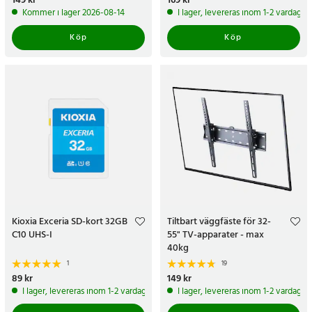
Pris
149 kr
:
149 kr
Pris
169 kr
:
169 kr
Kommer i lager 2026-08-14
I lager, levereras inom 1-2 vardagar
Köp
Köp
Kioxia Exceria SD-kort 32GB
Tiltbart väggfäste för 32-
C10 UHS-I
55" TV-apparater - max
40kg
1
19
Pris
89 kr
:
89 kr
Pris
149 kr
:
149 kr
I lager, levereras inom 1-2 vardagar
I lager, levereras inom 1-2 vardagar