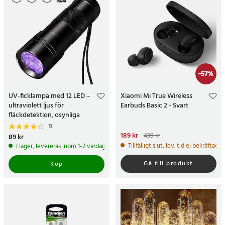
-
57
%
UV-ficklampa med 12 LED –
Xiaomi Mi True Wireless
ultraviolett ljus för
Earbuds Basic 2 - Svart
fläckdetektion, osynliga
meddelanden och spårsäkring
13
Nuvarande pris
189 kr
:
189 kr
Tidigare
439 kr
Pris
89 kr
:
89 kr
pris
:
439 kr
Tillfälligt slut, lev. tid ej bekräftad.
I lager, levereras inom 1-2 vardagar
Gå till produkt
Köp