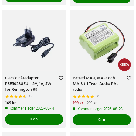
-
33
%
Classic nätadapter
Batteri MA-1, MA-2 och
PSE50288EU – 5V, 1A, 5W
MA-3 till Tivoli Audio PAL
för Remington R9
radio
13
10
Pris
149 kr
:
149 kr
Nuvarande pris
199 kr
:
199 kr
Tidigare
299 kr
pris
:
299 kr
Kommer i lager 2026-08-14
Kommer i lager 2026-08-28
Köp
Köp