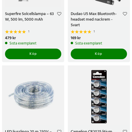
Superfire Solcellslampa – 63
Dudao U5 Max Bluetooth-
W, 500 lm, 5000 mAh
headset med nackrem -
Svart
1
1
Pris
479 kr
:
479 kr
Pris
169 kr
:
169 kr
Sista exemplaret
Sista exemplaret
Köp
Köp
LED ljusslinga 20 m 230V –
Camelion CR2025 litium