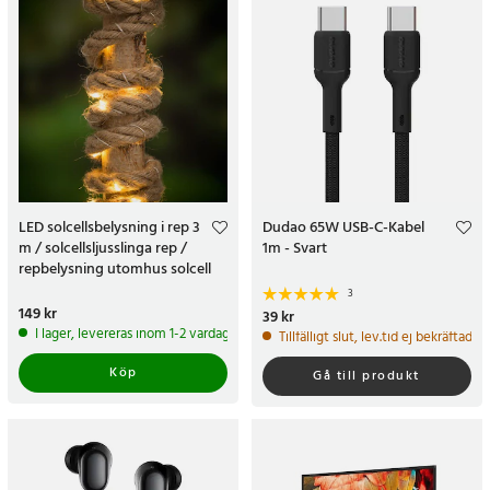
LED solcellsbelysning i rep 3
Dudao 65W USB-C-Kabel
m / solcellsljusslinga rep /
1m - Svart
repbelysning utomhus solcell
3
Pris
149 kr
:
149 kr
Pris
39 kr
:
39 kr
I lager, levereras inom 1-2 vardagar
Tillfälligt slut, lev.tid ej bekräftad
Köp
Gå till produkt