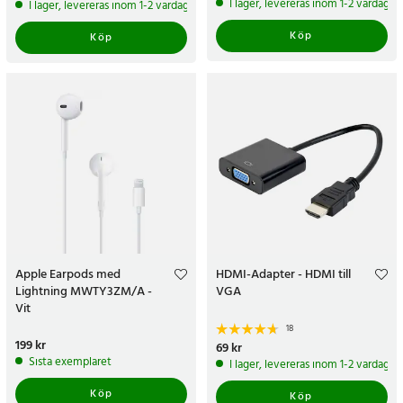
pris
:
139 kr
I lager, levereras inom 1-2 vardagar
I lager, levereras inom 1-2 vardagar
Köp
Köp
Apple Earpods med
HDMI-Adapter - HDMI till
Lightning MWTY3ZM/A -
VGA
Vit
18
Pris
199 kr
:
199 kr
Pris
69 kr
:
69 kr
Sista exemplaret
I lager, levereras inom 1-2 vardagar
Köp
Köp