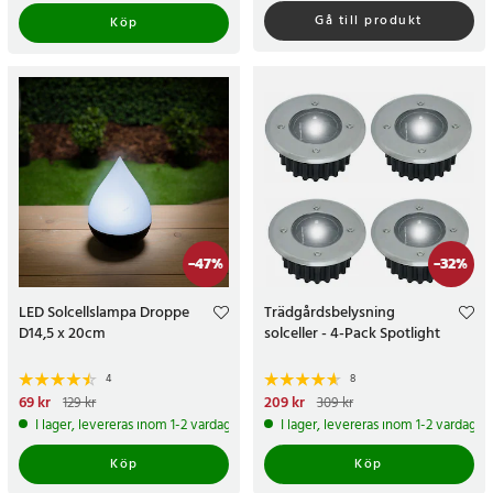
Gå till produkt
Köp
-
47
%
-
32
%
LED Solcellslampa Droppe
Trädgårdsbelysning
D14,5 x 20cm
solceller - 4-Pack Spotlight
4
8
Nuvarande pris
69 kr
:
69 kr
Tidigare
Nuvarande pris
209 kr
:
209 kr
Tidigare
129 kr
309 kr
pris
:
129 kr
pris
:
309 kr
I lager, levereras inom 1-2 vardagar
I lager, levereras inom 1-2 vardagar
Köp
Köp