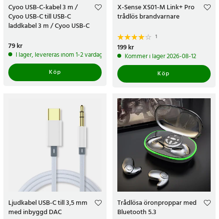
Cyoo USB-C-kabel 3 m /
X-Sense XS01-M Link+ Pro
Cyoo USB-C till USB-C
trådlös brandvarnare
laddkabel 3 m / Cyoo USB-C
laddningskabel
1
Pris
79 kr
:
79 kr
Pris
199 kr
:
199 kr
I lager, levereras inom 1-2 vardagar
Kommer i lager 2026-08-12
Köp
Köp
Ljudkabel USB-C till 3,5 mm
Trådlösa öronproppar med
med inbyggd DAC
Bluetooth 5.3