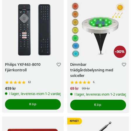
-
30
%
Philips YKF463-B010
Dimmbar
Fjärrkontroll
trädgårdsbelysning med
solceller
63
6
Pris
459 kr
:
459 kr
Nuvarande pris
69 kr
:
69 kr
Tidigare
99 kr
pris
:
99 kr
I lager, levereras inom 1-2 vardagar
I lager, levereras inom 1-2 vardagar
Köp
Köp
NYHET