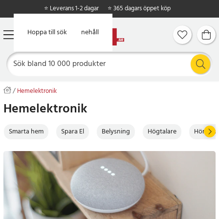
⭐ Leverans 1-2 dagar
⭐ 365 dagars öppet köp
Hoppa till huvudinnehåll
Hoppa till sök
Hemelektronik
Hemelektronik
Smarta hem
Spara El
Belysning
Högtalare
Hörlurar