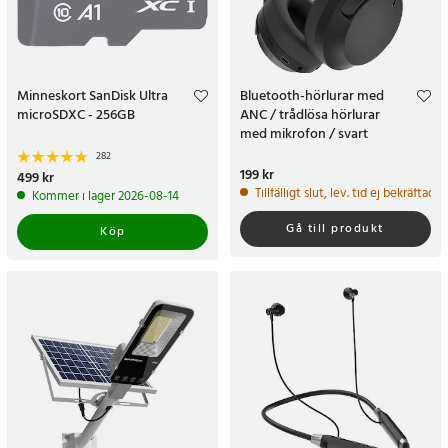
Minneskort SanDisk Ultra
Bluetooth-hörlurar med
microSDXC - 256GB
ANC / trådlösa hörlurar
med mikrofon / svart
brusreducerande headset
282
Pris
199 kr
:
199 kr
Pris
499 kr
:
499 kr
Tillfälligt slut, lev. tid ej bekräftad.
Kommer i lager 2026-08-14
Gå till produkt
Köp