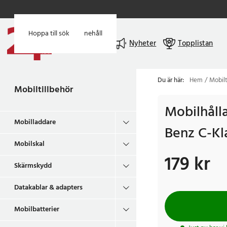
Hoppa till huvudinnehåll
Hoppa till sök
Meny
Nyheter
Topplistan
Du är här:
Hem
Mobilt
Mobiltillbehör
Mobilhåll
Mobilladdare
Benz C-Kl
Mobilskal
179 kr
Pris
:
179 kr
Skärmskydd
Datakablar & adapters
Mobilbatterier