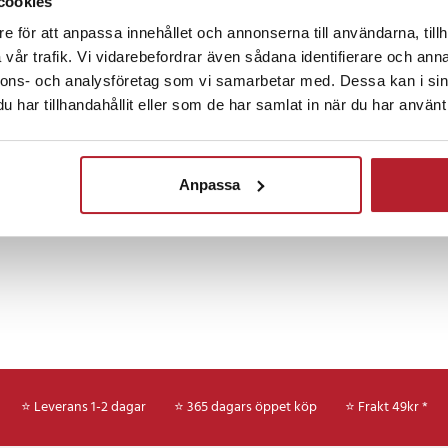
cookies
telefonstorlekar, vilket gör den
Fortsätt att fynda
esta smartphones. En mjuk yta
e för att anpassa innehållet och annonserna till användarna, tillh
t repor och håller den säkert på
Mobiltillbehör
Biltillbehör
Bilinredning & tillbe
vår trafik. Vi vidarebefordrar även sådana identifierare och anna
rpa svängar eller på ojämna
nnons- och analysföretag som vi samarbetar med. Dessa kan i sin
har tillhandahållit eller som de har samlat in när du har använt 
Mobilhållare för fläktgaller
Mobilhåll
 montering i två steg
Anpassa
et får du en diskret, stabil och
som bevarar bilens
åde monteringsfäste och
eras enkelt och ger en bekväm och
din mobiltelefon under färd.
Klass (W206) årsmodeller 2022
kan med modellanpassat klick-
⭐ Leverans 1-2 dagar
⭐ 365 dagars öppet köp
⭐
Frakt 49kr *