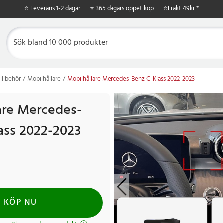
⭐ Leverans 1-2 dagar
⭐ 365 dagars öppet köp
⭐
Frakt 49kr *
illbehör
Mobilhållare
Mobilhållare Mercedes-Benz C-Klass 2022-2023
are Mercedes-
ass 2022-2023
KÖP NU