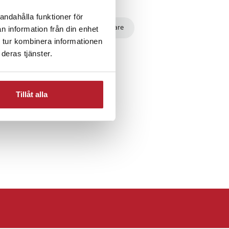
andahålla funktioner för
hör
Till bilen
Bilhållare
n information från din enhet
 tur kombinera informationen
deras tjänster.
are
Fordon
Tillåt alla