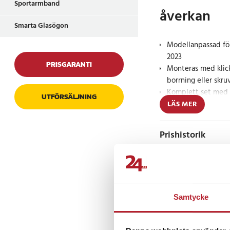
Sportarmband
åverkan
Smarta Glasögon
Modellanpassad fö
2023
PRISGARANTI
Monteras med klic
borrning eller skru
Komplett set med 
UTFÖRSÄLJNING
justerbar hållare
LÄS MER
Denna tvådelade mon
Prishistorik
justerbar mobilhållar
perfekt anpassat fö
chassikod W206, årsm
Monteringen sker snab
Recensioner
springor eller panel
utan att skada bilens 
Samtycke
Mobilhållaren har jus