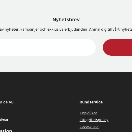
gsfäste, kulled och justerbar
a 5–9,5 cm – kompatibel med de
Nyhetsbrev
d mjuk vaddering
del av nyheter, kampanjer och exklusiva erbjudanden Anmäl dig till vårt nyh
erige AB
Kundservice
Köpvillkor
almar
Integritetspolicy
Leveranser
ation