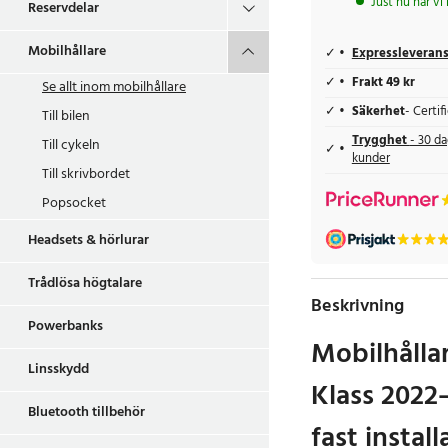
Just nu har vi
Reservdelar
Mobilhållare
Expressleveran
Frakt 49 kr
Se allt inom
mobilhållare
Säkerhet
- Certi
Till bilen
Trygghet
- 30 da
Till cykeln
kunder
Till skrivbordet
Popsocket
Headsets & hörlurar
Trådlösa högtalare
Beskrivning
Powerbanks
Mobilhålla
Linsskydd
Klass 2022
Bluetooth tillbehör
fast instal