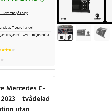
 bara 2 kvar av denna produkt
s
- Leverans på 1 dag*
fierade av Trygg e-handel
gars prisgaranti - Över 1 miljon nöjda
re Mercedes C-
–2023 – tvådelad
lation utan