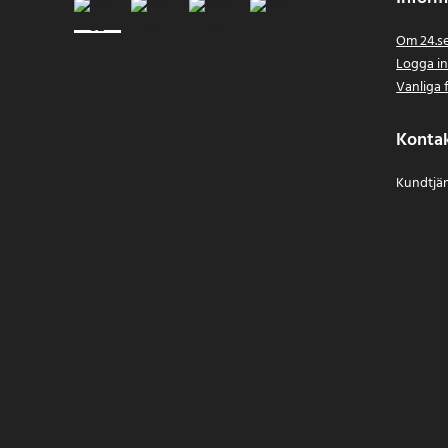
Om 24.s
Logga i
Vanliga 
Konta
Kundtjän