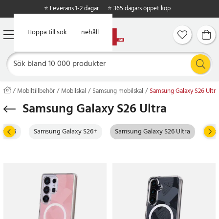
⭐ Leverans 1-2 dagar
⭐ 365 dagars öppet köp
Hoppa till huvudinnehåll
Hoppa till sök
Mobiltillbehör
Mobilskal
Samsung mobilskal
Samsung Galaxy S26 Ultra
Samsung Galaxy S26 Ultra
y S26
Samsung Galaxy S26+
Samsung Galaxy S26 Ultra
Sam