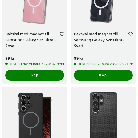
Bakskal med magnet till
Bakskal med magnet till
Samsung Galaxy S26 Ultra -
Samsung Galaxy S26 Ultra -
Rosa
Svart
Pris
89 kr
:
89 kr
Pris
89 kr
:
89 kr
Just nu har vi bara 2 kvar av denna produkt
Just nu har vi bara 2 kvar av denna
Köp
Köp