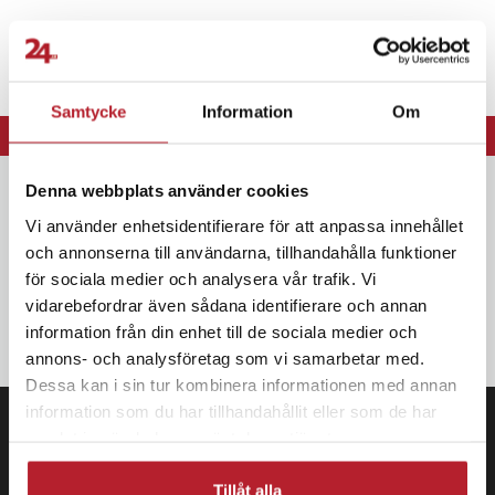
Samtycke
Information
Om
⭐ 365 dagars öppet köp
Denna webbplats använder cookies
Nyhetsbrev
Vi använder enhetsidentifierare för att anpassa innehållet
Bli den första att få ta del av nyheter, kampanjer och exklusiva
och annonserna till användarna, tillhandahålla funktioner
erbjudanden Anmäl dig till vårt nyhetsbrev och SMS-kampanjer.
för sociala medier och analysera vår trafik. Vi
vidarebefordrar även sådana identifierare och annan
OK
information från din enhet till de sociala medier och
annons- och analysföretag som vi samarbetar med.
Dessa kan i sin tur kombinera informationen med annan
information som du har tillhandahållit eller som de har
samlat in när du har använt deras tjänster.
Tillåt alla