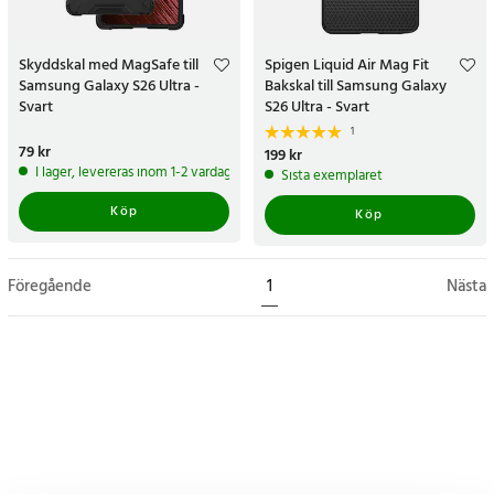
Skyddskal med MagSafe till
Spigen Liquid Air Mag Fit
Samsung Galaxy S26 Ultra -
Bakskal till Samsung Galaxy
Svart
S26 Ultra - Svart
1
Pris
79 kr
:
79 kr
Pris
199 kr
:
199 kr
I lager, levereras inom 1-2 vardagar
Sista exemplaret
Köp
Köp
Föregående
1
Nästa