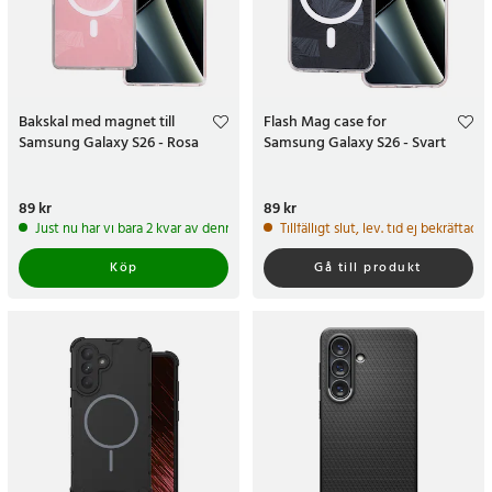
Bakskal med magnet till
Flash Mag case for
Samsung Galaxy S26 - Rosa
Samsung Galaxy S26 - Svart
Pris
89 kr
:
89 kr
Pris
89 kr
:
89 kr
Just nu har vi bara 2 kvar av denna produkt
Tillfälligt slut, lev. tid ej bekräftad.
Köp
Gå till produkt