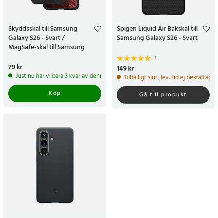
Skyddsskal till Samsung
Spigen Liquid Air Bakskal till
Galaxy S26 - Svart /
Samsung Galaxy S26 - Svart
MagSafe-skal till Samsung
Galaxy S26
1
Pris
79 kr
:
79 kr
Pris
149 kr
:
149 kr
Just nu har vi bara 3 kvar av denna produkt
Tillfälligt slut, lev. tid ej bekräftad.
Köp
Gå till produkt