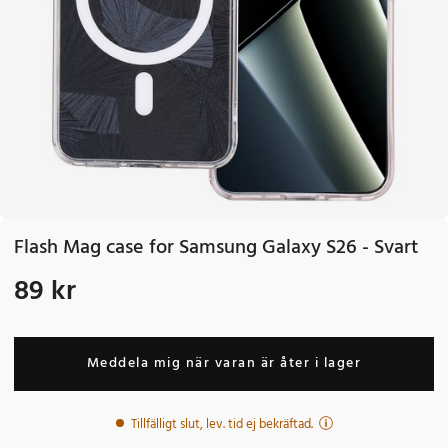
Flash Mag case for Samsung Galaxy S26 - Svart
89 kr
Pris
:
89 kr
Meddela mig när varan är åter i lager
Tillfälligt slut, lev. tid ej bekräftad.