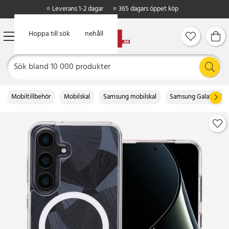
⭐ Leverans 1-2 dagar
⭐ 365 dagars öppet köp
Hoppa till huvudinnehåll
Hoppa till sök
Mobiltillbehör
Mobilskal
Samsung mobilskal
Samsung Galaxy S26