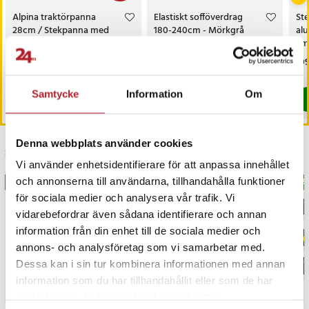
- Varumärke: TFO
Alpina traktörpanna
Elastiskt sofföverdrag
Ste
28cm / Stekpanna med
180-240cm - Mörkgrå
al
Artikelnummer
:
128732
lock för alla spishällar
Smi
di
Nuvarande pris
349 kr
:
Pris
499 kr
:
499 kr
Pri
109
459 kr
349 kr
Tidigare pris
:
459 kr
Kommer i lager 2026-08-28
I lager, levereras inom 1-2 vardagar
Samtycke
Information
Om
Köp
Köp
Denna webbplats använder cookies
Senast besökta
Vi använder enhetsidentifierare för att anpassa innehållet
och annonserna till användarna, tillhandahålla funktioner
BÄSTSÄLJARE
BÄSTSÄLJARE
BÄS
för sociala medier och analysera vår trafik. Vi
vidarebefordrar även sådana identifierare och annan
information från din enhet till de sociala medier och
annons- och analysföretag som vi samarbetar med.
Dessa kan i sin tur kombinera informationen med annan
information som du har tillhandahållit eller som de har
samlat in när du har använt deras tjänster.