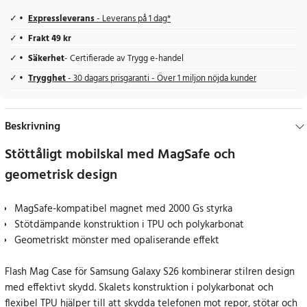
Expressleverans
- Leverans på 1 dag*
Frakt 49 kr
Säkerhet
- Certifierade av Trygg e-handel
Trygghet
- 30 dagars prisgaranti - Över 1 miljon nöjda kunder
Beskrivning
Stöttåligt mobilskal med MagSafe och
geometrisk design
MagSafe-kompatibel magnet med 2000 Gs styrka
Stötdämpande konstruktion i TPU och polykarbonat
Geometriskt mönster med opaliserande effekt
Flash Mag Case för Samsung Galaxy S26 kombinerar stilren design
med effektivt skydd. Skalets konstruktion i polykarbonat och
flexibel TPU hjälper till att skydda telefonen mot repor, stötar och