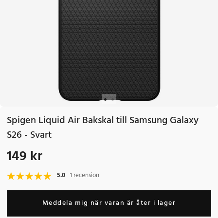
Spigen Liquid Air Bakskal till Samsung Galaxy
S26 - Svart
149 kr
Pris
:
149 kr
5.0
1 recension
Meddela mig när varan är åter i lager