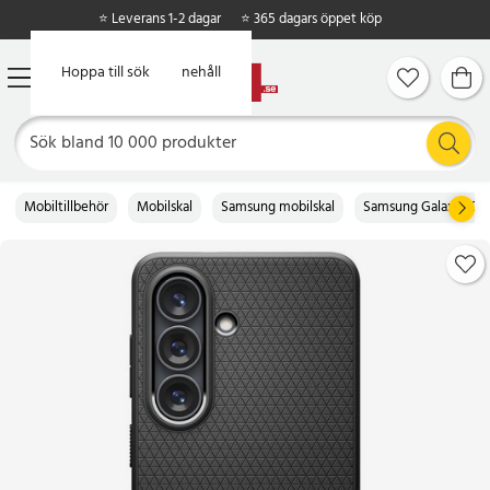
⭐ Leverans 1-2 dagar
⭐ 365 dagars öppet köp
Hoppa till huvudinnehåll
Hoppa till sök
Mobiltillbehör
Mobilskal
Samsung mobilskal
Samsung Galaxy S26