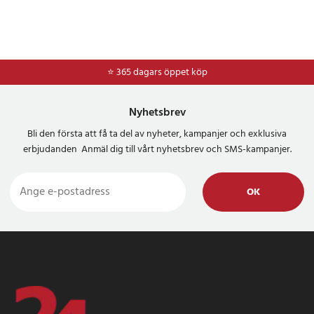
⭐ 365 dagars öppet köp
⭐
Frakt 49kr *
Nyhetsbrev
Bli den första att få ta del av nyheter, kampanjer och exklusiva
erbjudanden Anmäl dig till vårt nyhetsbrev och SMS-kampanjer.
OK