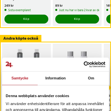
Pris
249 kr
:
249 kr
Pris
89 kr
:
89 kr
Pri
149
Sista exemplaret
Just nu har vi bara 2 kvar av denna pr
Köp
Köp
Andra köpte också
Samtycke
Information
Om
Dudao Flätad USB-C-
Joyroom USB-C-kabel 60
Hä
Denna webbplats använder cookies
Kabel 60W 2m - Svart
W 1,2 m – Vit
til
Vi använder enhetsidentifierare för att anpassa innehållet
5G
och annonserna till användarna, tillhandahålla funktioner