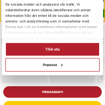
Pris
49 kr
:
49 kr
Pris
49 kr
:
49 kr
Pri
49 
för sociala medier och analysera vår trafik. Vi
I lager, levereras inom 1-2 vardagar
I lager, levereras inom 1-2 vardagar
vidarebefordrar även sådana identifierare och annan
Köp
Köp
information från din enhet till de sociala medier och
annons- och analysföretag som vi samarbetar med.
Dessa kan i sin tur kombinera informationen med annan
Senast besökta
information som du har tillhandahållit eller som de har
samlat in när du har använt deras tjänster.
BÄSTSÄLJARE
BÄS
Tillåt alla
Anpassa
PRISGARANTI