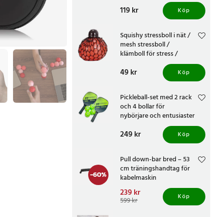
Pris
119 kr
:
119 kr
Köp
Squishy stressboll i nät /
mesh stressboll /
klämboll för stress /
sensorisk stressleksak
Pris
49 kr
:
49 kr
Köp
Pickleball-set med 2 rack
och 4 bollar för
nybörjare och entusiaster
Pris
249 kr
:
249 kr
Köp
Pull down-bar bred – 53
cm träningshandtag för
-
60
%
kabelmaskin
Nuvarande pris
239 kr
:
Köp
239 kr
Tidigare pris
:
599 kr
599 kr