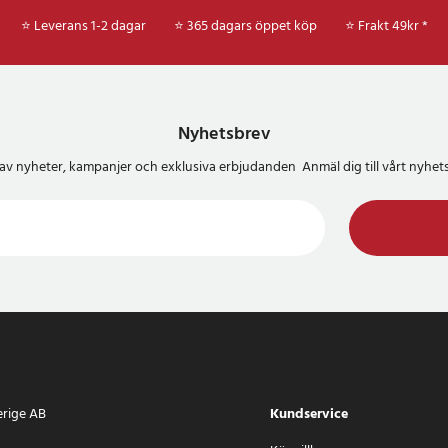
⭐ Leverans 1-2 dagar
⭐ 365 dagars öppet köp
⭐
Frakt 49kr *
Nyhetsbrev
del av nyheter, kampanjer och exklusiva erbjudanden Anmäl dig till vårt nyh
erige AB
Kundservice