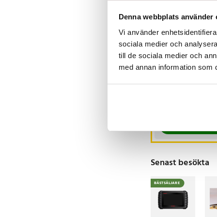
Denna webbplats använder 
Vi använder enhetsidentifierar
-
3
sociala medier och analysera 
till de sociala medier och a
Set med
med annan information som du 
tuschpennor
48delar
Nuvarande pris
149 kr
:
219 kr
149 kr
Tidigare pris
:
I lager, levereras 
219 kr
Köp
Senast besökta
BÄSTSÄLJARE