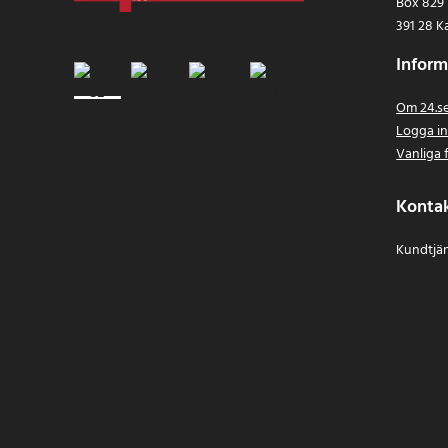
Box 829
391 28 K
Inform
Om 24.s
Logga i
Vanliga 
Konta
Kundtjän