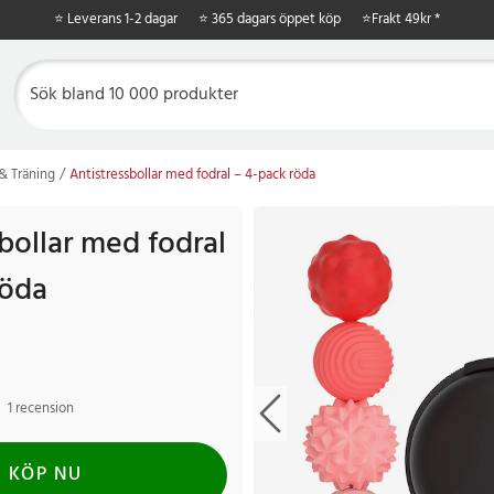
⭐ Leverans 1-2 dagar
⭐ 365 dagars öppet köp
⭐
Frakt 49kr *
& Träning
Antistressbollar med fodral – 4-pack röda
bollar med fodral
röda
1 recension
KÖP NU