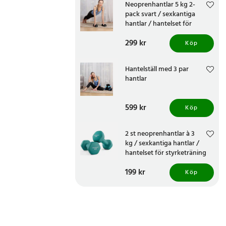
Neoprenhantlar 5 kg 2-
pack svart / sexkantiga
hantlar / hantelset för
styrke- och hemmaträning
Pris
299 kr
:
299 kr
Köp
Hantelställ med 3 par
hantlar
Pris
599 kr
:
599 kr
Köp
2 st neoprenhantlar à 3
kg / sexkantiga hantlar /
hantelset för styrketräning
och hemmaträning
Pris
199 kr
:
199 kr
Köp