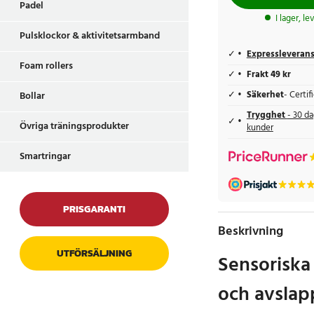
Padel
I lager, l
Pulsklockor & aktivitetsarmband
Expressleveran
Foam rollers
Frakt 49 kr
Säkerhet
- Certi
Bollar
Trygghet
- 30 da
Övriga träningsprodukter
kunder
Smartringar
PRISGARANTI
Beskrivning
UTFÖRSÄLJNING
Sensoriska 
och avslap