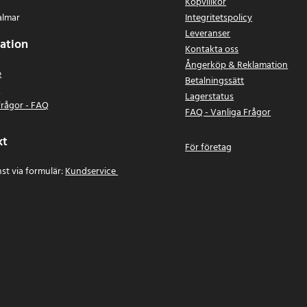
Köpvillkor
almar
Integritetspolicy
Leveranser
ation
Kontakta oss
Ångerköp & Reklamation
e
Betalningssätt
n
Lagerstatus
frågor - FAQ
FAQ - Vanliga Frågor
kt
För företag
st via formulär:
Kundservice