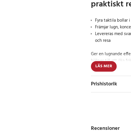
praktiskt r
Fyra taktila bollar i
Främjar lugn, konc
Levereras med svart
och resa
Ger en lugnande effe
hjälper till att öka f
LÄS MER
med behov av sensoris
unik yta och känsla, 
klämma, rulla och ut
Prishistorik
Tillverkade i mjuk s
extra sensorisk upple
röda nyanserna gör bo
samtidigt som de stöd
Recensioner
Det medföljande svart