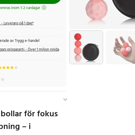
evereras inom 1-2 vardagar
s
- Leverans på 1 dag*
fierade av Trygg e-handel
gars prisgaranti - Över 1 miljon nöjda
bollar för fokus
pning – i