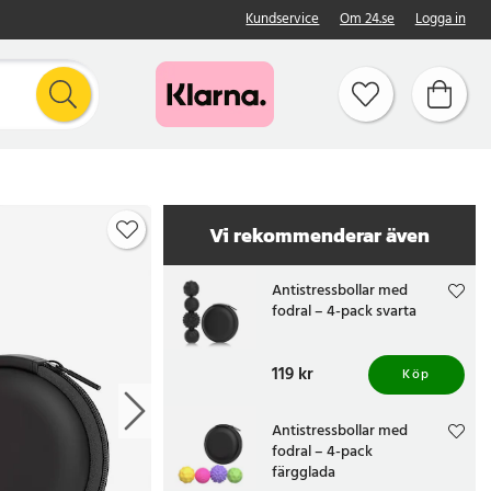
Kundservice
Om 24.se
Logga in
Vi rekommenderar även
Antistressbollar med
fodral – 4-pack svarta
Pris
119 kr
:
119 kr
Köp
Antistressbollar med
fodral – 4-pack
färgglada