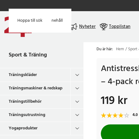
Hoppa till huvudinnehåll
Hoppa till sök
Meny
Nyheter
Topplistan
Du är här:
Hem
Sport 
Sport & Träning
Antistress
Träningskläder
– 4-pack 
Träningsmaskiner & redskap
119 kr
Pris
:
119 kr
Träningstillbehör
Träningsutrustning
4.0
Yogaprodukter