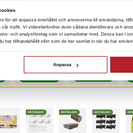
cookies
e för att anpassa innehållet och annonserna till användarna, tillh
2
%
-
31
%
vår trafik. Vi vidarebefordrar även sådana identifierare och anna
nnons- och analysföretag som vi samarbetar med. Dessa kan i sin
Masterchef
Fidgetleksak -
Mas
har tillhandahållit eller som de har samlat in när du har använt 
Natural Knivset
Emojiboll
Kni
med 5 knivar - Känd
kni
från Sveriges
Sve
Nuvarande pris
219 kr
:
Pris
49 kr
:
49 kr
Nuv
109
319 kr
Mästerkock
219 kr
Tidigare pris
:
109
Anpassa
I lager, levereras inom 1-2 vardagar
inom 1-2 vardagar
I lager, levereras inom 1-2 vardagar
I
319 kr
159 
Köp
Köp
BÄSTSÄLJARE
BÄSTSÄLJARE
BÄSTSÄLJARE
BÄS