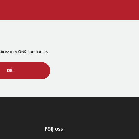
etsbrev och SMS-kampanjer.
OK
Följ oss