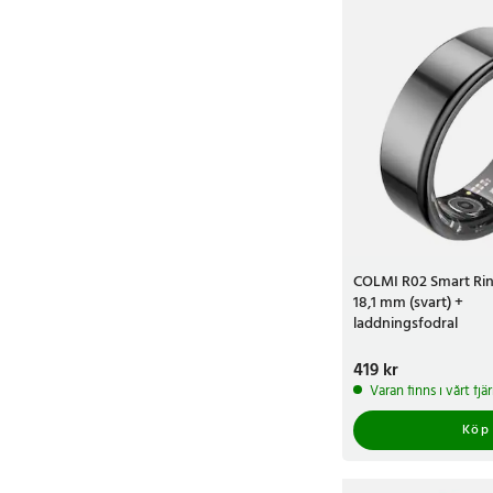
COLMI R02 Smart Ring
18,1 mm (svart) +
laddningsfodral
Pris
419 kr
:
419 kr
Varan finns i vårt fj
Köp