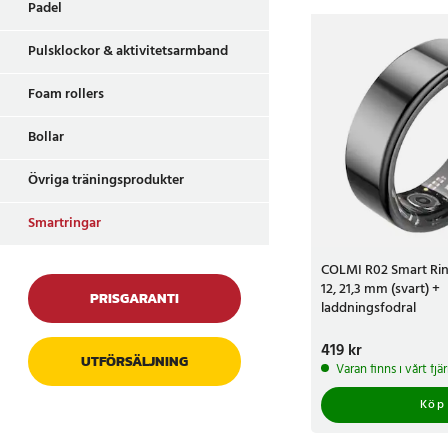
Storlekarna ser du i 
Padel
Pulsklockor & aktivitetsarmband
Foam rollers
Bollar
Övriga träningsprodukter
Smartringar
COLMI R02 Smart Ring
12, 21,3 mm (svart) +
PRISGARANTI
laddningsfodral
Pris
419 kr
:
419 kr
UTFÖRSÄLJNING
Varan finns i vårt fj
Köp