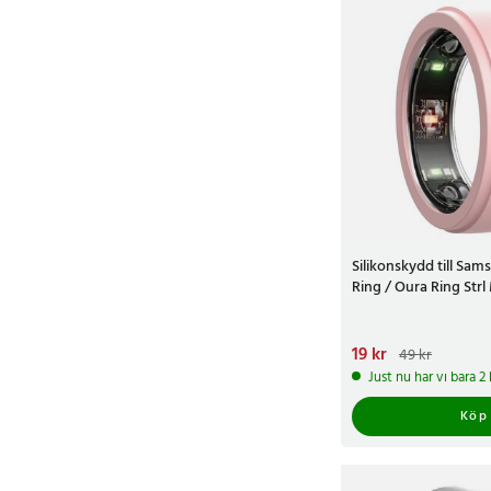
Silikonskydd till Sa
Ring / Oura Ring Strl
Nuvarande pris
19 kr
:
19 kr
49 kr
49 kr
Just nu har vi bara 
Köp