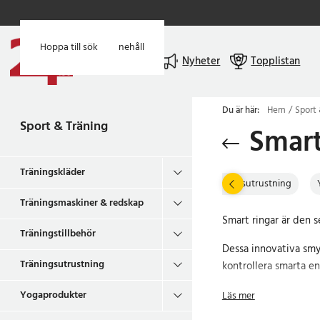
Hoppa till huvudinnehåll
Hoppa till sök
Meny
Nyheter
Topplistan
Du är här:
Hem
Sport 
Sport & Träning
Smart
Träningskläder
smaskiner & redskap
Träningstillbehör
Träningsutrustning
Träningsmaskiner & redskap
Smart ringar är den s
Träningstillbehör
Dessa innovativa smy
Träningsutrustning
kontrollera smarta e
Smartringarna finns i 
Yogaprodukter
Läs mer