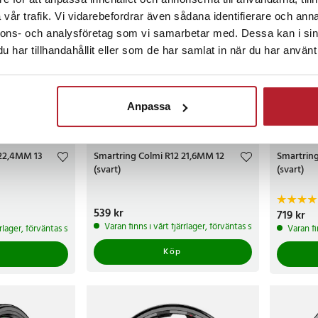
vår trafik. Vi vidarebefordrar även sådana identifierare och anna
nnons- och analysföretag som vi samarbetar med. Dessa kan i sin
har tillhandahållit eller som de har samlat in när du har använt 
Anpassa
 22,4MM 13
Smartring Colmi R12 21,6MM 12
Smartring
(svart)
(svart)
Pris
539 kr
:
539 kr
Pris
719 kr
:
719 
Varan finns i vårt fjärrlager, förväntas skickas inom 5-7 
ärrlager, förväntas skickas inom 5-7 arbetsdagar
Varan fi
Köp