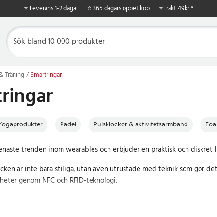
⭐ Leverans 1-2 dagar
⭐ 365 dagars öppet köp
⭐
Frakt 49kr *
& Träning
Smartringar
ringar
Yogaprodukter
Padel
Pulsklockor & aktivitetsarmband
Foa
enaste trenden inom wearables och erbjuder en praktisk och diskret lös
cken är inte bara stiliga, utan även utrustade med teknik som gör det
nheter genom NFC och RFID-teknologi.
olika storlekar och färger för att passa din personliga stil och dina be