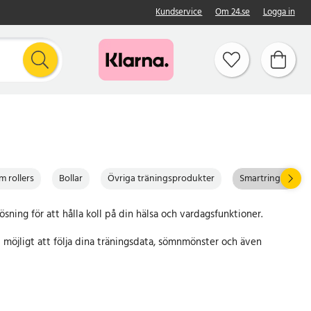
Kundservice
Om 24.se
Logga in
m rollers
Bollar
Övriga träningsprodukter
Smartringar
ning för att hålla koll på din hälsa och vardagsfunktioner.
 möjligt att följa dina träningsdata, sömnmönster och även
hov.