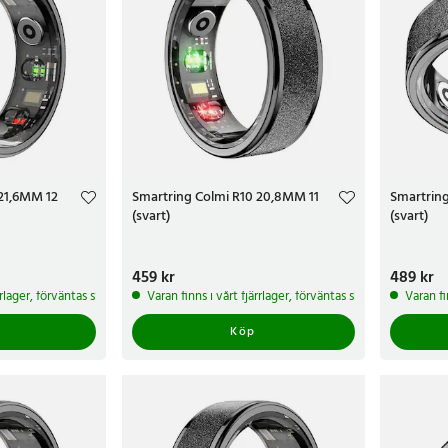
 21,6MM 12
Smartring Colmi R10 20,8MM 11
Smartrin
(svart)
(svart)
Pris
459 kr
:
459 kr
Pris
489 kr
:
489 
ärrlager, förväntas skickas inom 5-7 arbetsdagar
Varan finns i vårt fjärrlager, förväntas skickas inom 5-7 
Varan fi
Köp