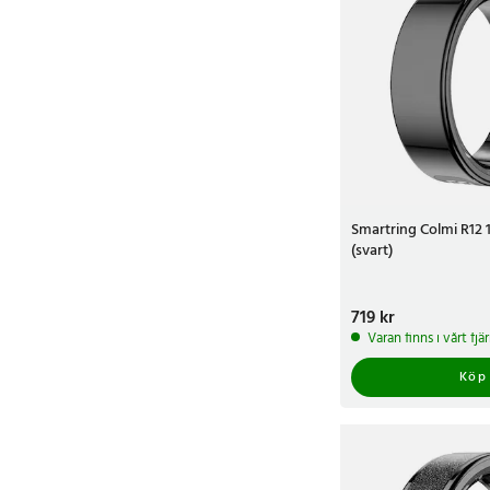
Smartring Colmi R12 
(svart)
Pris
719 kr
:
719 kr
Varan finns i vårt fj
Köp