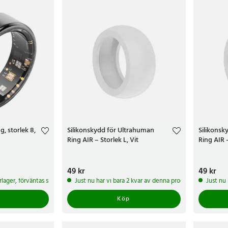
, storlek 8,
Silikonskydd för Ultrahuman
Silikonsk
Ring AIR – Storlek L, Vit
Ring AIR –
Pris
49 kr
:
49 kr
Pris
49 kr
:
49 k
ärrlager, förväntas skickas inom 5-7 arbetsdagar
Just nu har vi bara 2 kvar av denna produkt
Just nu
Köp