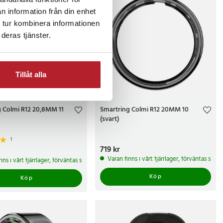
n information från din enhet
 tur kombinera informationen
deras tjänster.
Tillåt alla
 Colmi R12 20,8MM 11
Smartring Colmi R12 20MM 10
(svart)
1
Pris
719 kr
:
719 kr
kr
arbetsdagar
Varan finns i vårt fjärrlager, förväntas ski
nns i vårt fjärrlager, förväntas skickas inom 5-7 arbetsdagar
Köp
Köp