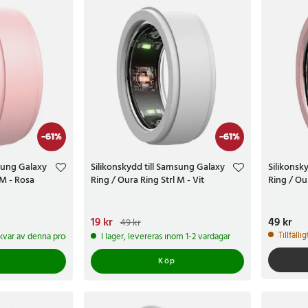
-
61
%
-
61
%
msung Galaxy
Silikonskydd till Samsung Galaxy
Silikonsk
 M - Rosa
Ring / Oura Ring Strl M - Vit
Ring / Our
Tidigare pris
:
Nuvarande pris
19 kr
:
19 kr
Tidigare pris
:
Pris
49 kr
:
49 k
49 kr
49 kr
Tillfälli
2 kvar av denna produkt
I lager, levereras inom 1-2 vardagar
Köp