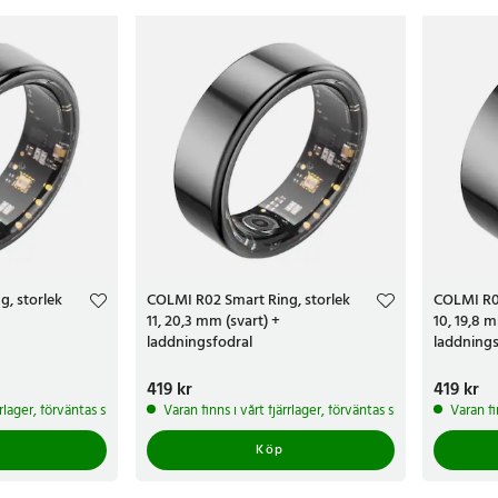
produktbeskrivningen på produkterna, storlek 7 (17,5 mm i diameter) ä
, storlek
COLMI R02 Smart Ring, storlek
COLMI R02
11, 20,3 mm (svart) +
10, 19,8 m
laddningsfodral
laddnings
Pris
419 kr
:
419 kr
Pris
419 kr
:
419 
ärrlager, förväntas skickas inom 5-7 arbetsdagar
Varan finns i vårt fjärrlager, förväntas skickas inom 5-7 
Varan fi
Köp