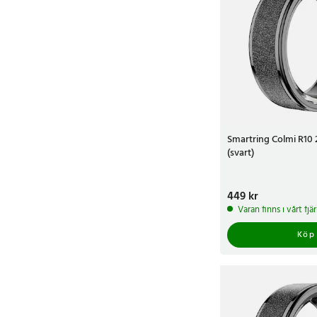
Smartring Colmi R10
(svart)
Pris
449 kr
:
449 kr
Varan finns i vårt fj
Köp