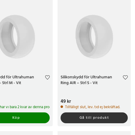
ydd för Ultrahuman
Silikonskydd för Ultrahuman
 Strl M - Vit
Ring AIR – Strl S - Vit
r
Pris
49 kr
:
49 kr
 har vi bara 2 kvar av denna produkt
Tillfälligt slut, lev. tid ej bekräftad.
Köp
Gå till produkt