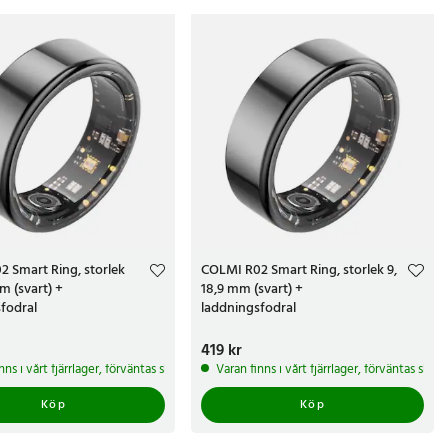
r den minsta och storlek 14 (23,44 mm i diameter) är den största.
 Smart Ring, storlek
COLMI R02 Smart Ring, storlek 9,
m (svart) +
18,9 mm (svart) +
fodral
laddningsfodral
kr
Pris
419 kr
:
419 kr
arbetsdagar
nns i vårt fjärrlager, förväntas skickas inom 5-7 arbetsdagar
Varan finns i vårt fjärrlager, förväntas ski
Köp
Köp