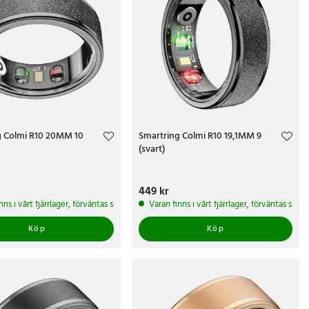
g Colmi R10 20MM 10
Smartring Colmi R10 19,1MM 9
(svart)
kr
Pris
449 kr
:
449 kr
arbetsdagar
nns i vårt fjärrlager, förväntas skickas inom 5-7 arbetsdagar
Varan finns i vårt fjärrlager, förväntas ski
Köp
Köp