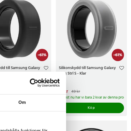
-
61
%
-
61
%
ydd till Samsung Galaxy
Silikonskydd till Samsung Galaxy
S - Svart
Ring Strl S - Klar
e pris
:
19 kr
Tidigare pris
:
Nuvarande pris
19 kr
:
19 kr
Tidigare pris
:
 kr
49 kr
49 kr
 levereras inom 1-2 vardagar
Just nu har vi bara 2 kvar av denna produkt
Om
Köp
Köp
andahålla funktioner för