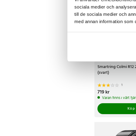
sociala medier och analysera 
till de sociala medier och a
med annan information som du 
Smartring Colmi R12
(svart)
1
Pris
719 kr
:
719 kr
Varan finns i vårt fj
Köp