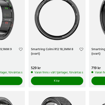
19,1MM 9
Smartring Colmi R12 18,3MM 8
Smartring
(svart)
(svart)
Pris
529 kr
:
529 kr
Pris
719 kr
:
719 
ärrlager, förväntas skickas inom 5-7 arbetsdagar
Varan finns i vårt fjärrlager, förväntas skickas inom 5-7 
Varan fi
Köp