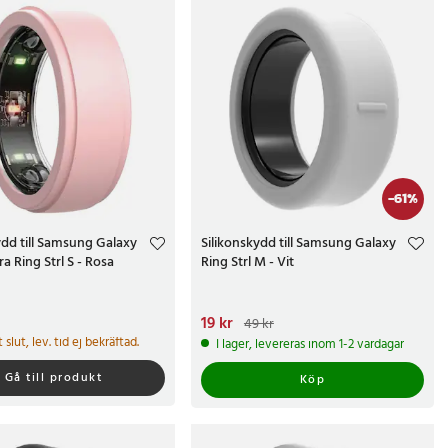
-
61
%
ydd till Samsung Galaxy
Silikonskydd till Samsung Galaxy
a Ring Strl S - Rosa
Ring Strl M - Vit
r
Nuvarande pris
19 kr
:
19 kr
Tidigare pris
:
49 kr
49 kr
gt slut, lev. tid ej bekräftad.
I lager, levereras inom 1-2 vardagar
Gå till produkt
Köp