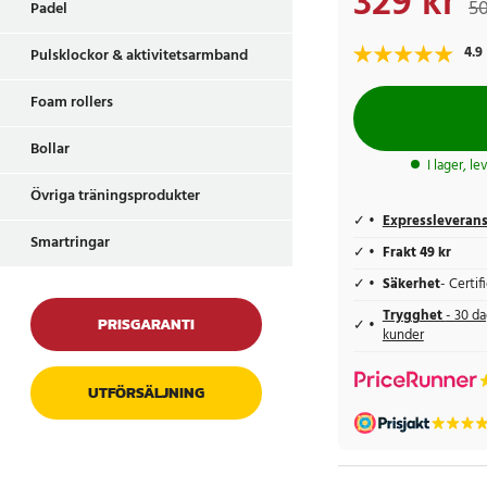
329 kr
50
Padel
4.9
Pulsklockor & aktivitetsarmband
Foam rollers
Bollar
I lager, l
Övriga träningsprodukter
Expressleveran
Smartringar
Frakt 49 kr
Säkerhet
- Certi
Trygghet
- 30 da
PRISGARANTI
kunder
UTFÖRSÄLJNING