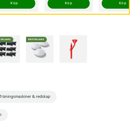
Köp
Köp
Köp
TSÄLJARE
BÄSTSÄLJARE
Träningsmaskiner & redskap
p