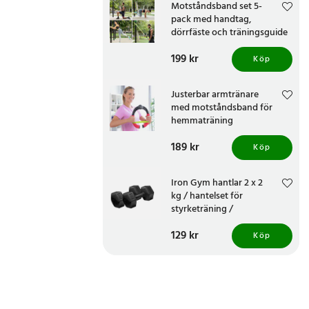
Motståndsband set 5-
pack med handtag,
dörrfäste och träningsguide
Pris
199 kr
:
199 kr
Köp
Justerbar armtränare
med motståndsband för
hemmaträning
Pris
189 kr
:
189 kr
Köp
Iron Gym hantlar 2 x 2
kg / hantelset för
styrketräning /
träningshantlar för
Pris
129 kr
:
129 kr
hemmaträning
Köp