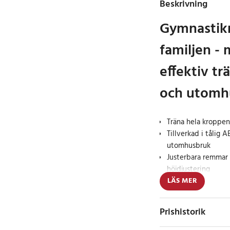
Beskrivning
Gymnastikr
familjen -
effektiv t
och utomh
Träna hela kroppe
Tillverkad i tålig 
utomhusbruk
Justerbara remmar 
höjdjustering
LÄS MER
Letar du efter ett ro
träningsredskap som 
Prishistorik
Gymnastikringar är s
kan du utföra en rad 