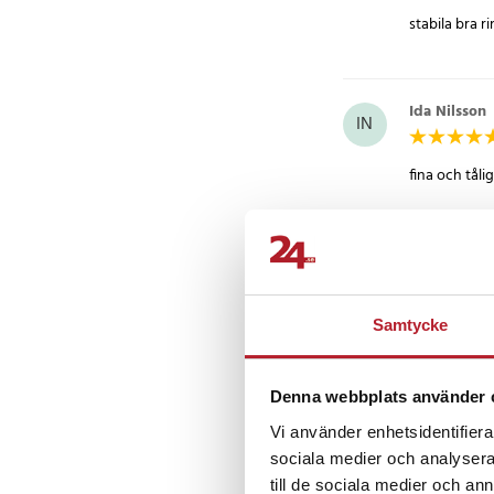
- Yttre diameter: 23,
stabila bra r
- Tjocklek: 28 mm
- Maxvikt: 300 kg
- Remmars mått: 4,5
Ida Nilsson
- Användning: Både i
IN
remmar med sifferskal
fina och tål
Artikelnummer
:
8002
Kund
•
5 å
K
Samtycke
Allt enl besk
Denna webbplats använder 
Jenny Hagd
JH
Vi använder enhetsidentifierar
sociala medier och analysera 
Var enligt f
till de sociala medier och a