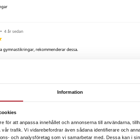
5 cm
ingar
 m x 38 mm x 2 mm
•
4 år sedan
nom- och utomhusbruk, justerbara
a för enkel höjdjustering
iga gymnastikringar, rekommenderar dessa.
0
r sedan
Information
rivning.
cookies
ahl
•
5 år sedan
e för att anpassa innehållet och annonserna till användarna, tillh
vår trafik. Vi vidarebefordrar även sådana identifierare och anna
örväntan. Och smidig snabb leverans!
nnons- och analysföretag som vi samarbetar med. Dessa kan i sin