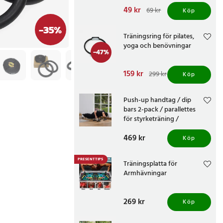
Nuvarande pris
49 kr
:
69 kr
Köp
49 kr
Tidigare pris
:
69 kr
-
35
%
Träningsring för pilates,
yoga och benövningar
-
47
%
Nuvarande pris
159 kr
:
299 kr
Köp
159 kr
Tidigare pris
:
299 kr
Push-up handtag / dip
bars 2-pack / parallettes
för styrketräning /
träningshandtag för
Pris
469 kr
:
469 kr
armhävningar
Köp
PRESENTTIPS
Träningsplatta för
Armhävningar
Pris
269 kr
:
269 kr
Köp