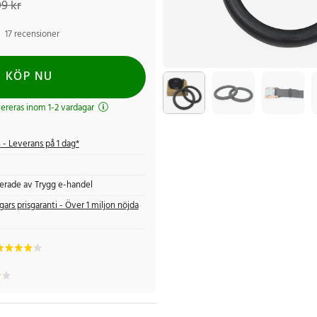
9 kr
17 recensioner
KÖP NU
evereras inom 1-2 vardagar
s
- Leverans på 1 dag*
fierade av Trygg e-handel
gars prisgaranti - Över 1 miljon nöjda