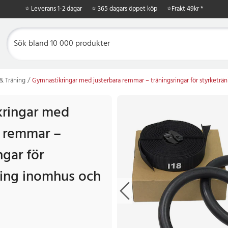
⭐ Leverans 1-2 dagar
⭐ 365 dagars öppet köp
⭐
Frakt 49kr *
& Träning
Gymnastikringar med justerbara remmar – träningsringar för styrketr
ringar med
a remmar –
ngar för
ning inomhus och
 kr
Tidigare pris
:
509 kr