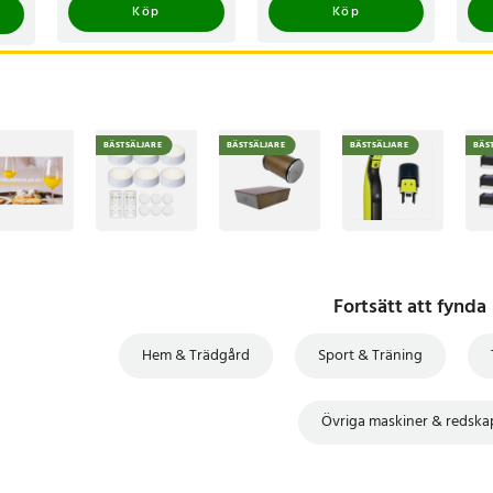
Köp
Köp
BÄSTSÄLJARE
BÄSTSÄLJARE
BÄSTSÄLJARE
BÄS
Fortsätt att fynda
Hem & Trädgård
Sport & Träning
Övriga maskiner & redska