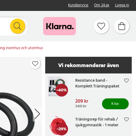
Kundservice
Om 24.se
Logga in
äning inomhus och utomhus
Vi rekommenderar även
Resistance band -
Komplett Träningspaket
-
40
%
Nuvarande pris
209 kr
:
Köp
209 kr
Tidigare pris
:
349 kr
349 kr
Träningsrep för rehab /
sjukgymnastik - 1 meter
-
29
%