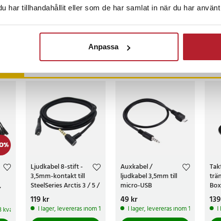
har tillhandahållit eller som de har samlat in när du har använt 
censioner
Anpassa
ckså
0
%
Ljudkabel 8-stift -
Auxkabel /
Tak
3,5mm-kontakt till
ljudkabel 3,5mm till
trä
,
SteelSeries Arctis 3 / 5 /
micro-USB
Box
7 / Pro
Trä
Pris
119 kr
:
119 kr
Pris
49 kr
:
49 kr
Pri
139
I lager, levereras inom 1-2 vardagar
I lager, levereras inom 1-2 vardagar
I
 3 kvar av denna produkt