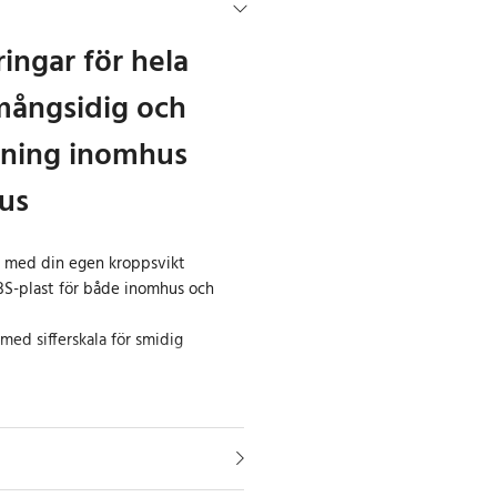
ingar för hela
 mångsidig och
räning inomhus
us
n med din egen kroppsvikt
ABS-plast för både inomhus och
med sifferskala för smidig
ligt och mångsidigt
kan engagera hela familjen?
varet! Med hjälp av din kroppsvikt
olika övningar som dips och pull-