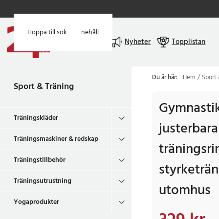
Hoppa till huvudinnehåll
Hoppa till sök
Meny
Nyheter
Topplistan
Du är här:
Hem
Sport 
Sport & Träning
Gymnastik
Träningskläder
justerbar
Träningsmaskiner & redskap
träningsri
Träningstillbehör
styrketrä
Träningsutrustning
utomhus
Yogaprodukter
Nuvarande pris
:
329