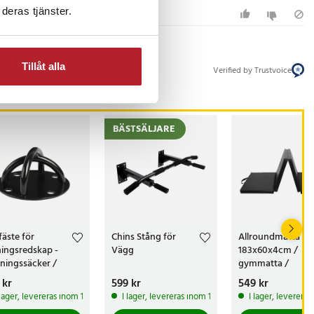
deras tjänster.
Tillåt alla
Verified by Trustvoice
BÄSTSÄLJARE
fäste för
Chins Stång för
Allroundmatta
ningsredskap -
Vägg
183x60x4cm /
ningssäcker /
gymmatta /
ningsrep mm
gymnastikmatta 
s
 kr
:
139 kr
Pris
599 kr
:
599 kr
Pris
549 kr
:
549 kr
träningsmatta
 lager, levereras inom 1-2 vardagar
I lager, levereras inom 1-2 vardagar
I lager, leverera