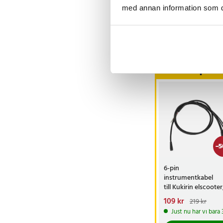
med annan information som du 
Visa fler re
Andra köpte o
-
5
6-pin
instrumentkabel
till Kukirin elscooter
139 cm
Nuvarande pris
109 kr
:
219 kr
109 kr
Tidigare pris
:
Just nu har vi bara
219 kr