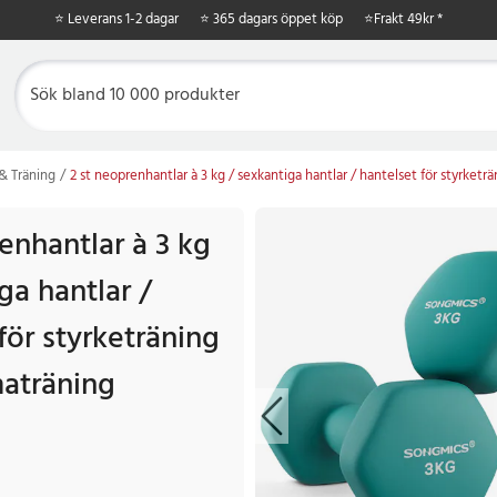
⭐ Leverans 1-2 dagar
⭐ 365 dagars öppet köp
⭐
Frakt 49kr *
& Träning
2 st neoprenhantlar à 3 kg / sexkantiga hantlar / hantelset för styrke
enhantlar à 3 kg
ga hantlar /
för styrketräning
aträning