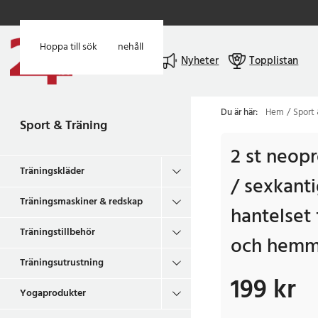
Hoppa till huvudinnehåll
Hoppa till sök
Meny
Nyheter
Topplistan
Du är här:
Hem
Sport 
Sport & Träning
2 st neopr
Träningskläder
/ sexkanti
Träningsmaskiner & redskap
hantelset 
Träningstillbehör
och hemm
Träningsutrustning
199 kr
Pris
:
199 kr
Yogaprodukter