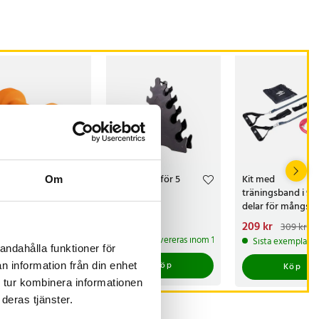
der Core
Hantelställ för 5
Kit med
Om
tel med
par hantlar
träningsband i 9
opren 3kg - Orange
delar för mångsid
hemmaträning
s
 kr
:
199 kr
Pris
269 kr
:
269 kr
Nuvarande pris
209 kr
:
309 kr
209 kr
Tidigare pri
 lager, levereras inom 1-2 vardagar
I lager, levereras inom 1-2 vardagar
Sista exemplaret
309 kr
andahålla funktioner för
Köp
Köp
n information från din enhet
Köp
 tur kombinera informationen
deras tjänster.