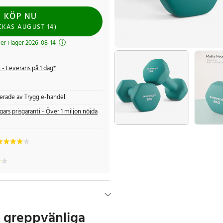
KÖP NU
CKAS
AUGUST 14
)
r i lager 2026-08-14
s
- Leverans på 1 dag*
fierade av Trygg e-handel
gars prisgaranti - Över 1 miljon nöjda
h greppvänliga