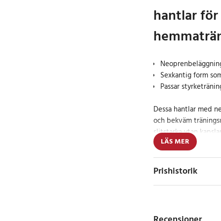
hantlar för
hemmaträ
Neoprenbeläggning
Sexkantig form som 
Passar styrketränin
Dessa hantlar med n
och bekväm tränings
slitstarka ytan kapsla
LÄS MER
till en säker använd
att hålla i.
Prishistorik
Det ergonomiskt utf
på 11,5 cm ger ett st
träningspasset. Den m
hantlarna glider, äve
Recensioner