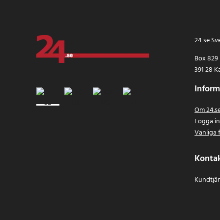
24 se Sv
Box 829
391 28 K
Inform
Om 24.s
Logga i
Vanliga 
Konta
Kundtjän