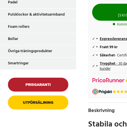
Padel
Pulsklockor & aktivitetsarmband
(
SKI
Komme
Foam rollers
Bollar
Expressleveran
Frakt 99 kr
Övriga träningsprodukter
Säkerhet
- Certi
Smartringar
Trygghet
- 30 da
kunder
PRISGARANTI
UTFÖRSÄLJNING
Beskrivning
Stabila oc