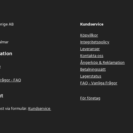
erige AB
Kundservice
Köpvillkor
almar
Integritetspolicy
Leveranser
ation
Kontakta oss
Ångerköp & Reklamation
e
Betalningssätt
n
Lagerstatus
frågor - FAQ
FAQ - Vanliga Frågor
kt
För företag
st via formulär:
Kundservice