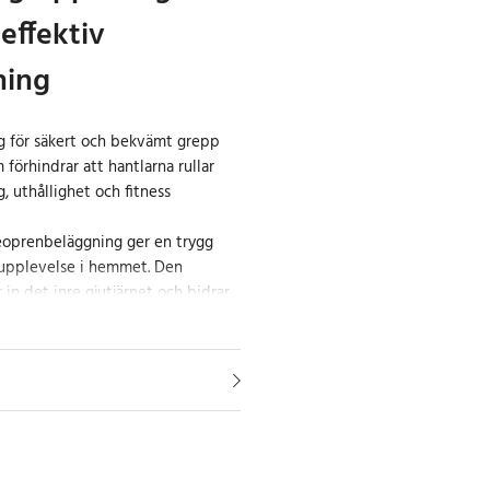
 effektiv
ning
 för säkert och bekvämt grepp
förhindrar att hantlarna rullar
g, uthållighet och fitness
eoprenbeläggning ger en trygg
upplevelse i hemmet. Den
r in det inre gjutjärnet och bidrar
ning samtidigt som den är behaglig
ormade handtaget med en längd
abilt grepp under hela
atta ytan minskar risken för att
n vid svettiga händer, vilket gör