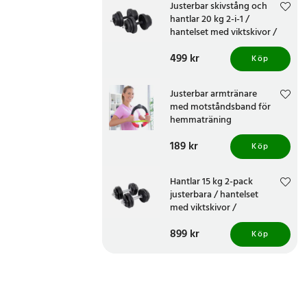
Justerbar skivstång och
hantlar 20 kg 2-i-1 /
hantelset med viktskivor /
styrketräning hemmagym
Pris
499 kr
:
499 kr
set
Köp
Justerbar armtränare
med motståndsband för
hemmaträning
Pris
189 kr
:
189 kr
Köp
Hantlar 15 kg 2-pack
justerbara / hantelset
med viktskivor /
styrketräning gjutjärn
Pris
899 kr
:
899 kr
halkfritt grepp
Köp