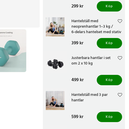
styrke- och hemmaträning
Pris
299 kr
:
299 kr
Köp
Hantelställ med
neoprenhantlar 1–3 kg /
6-delars hantelset med stativ
/ hantlar
Pris
399 kr
:
399 kr
Köp
Justerbara hantlar i set
om 2 x 10 kg
Pris
499 kr
:
499 kr
Köp
Hantelställ med 3 par
hantlar
Pris
599 kr
:
599 kr
Köp