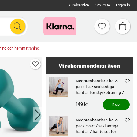
Kundservice
Om 24.se
Logga in
träning och hemmaträning
Vi rekommenderar även
Neoprenhantlar 2 kg 2-
pack lila / sexkantiga
hantlar för styrketräning /
hantelset för hemmaträning
Pris
149 kr
:
149 kr
Köp
Neoprenhantlar 5 kg 2-
pack svart / sexkantiga
hantlar / hantelset för