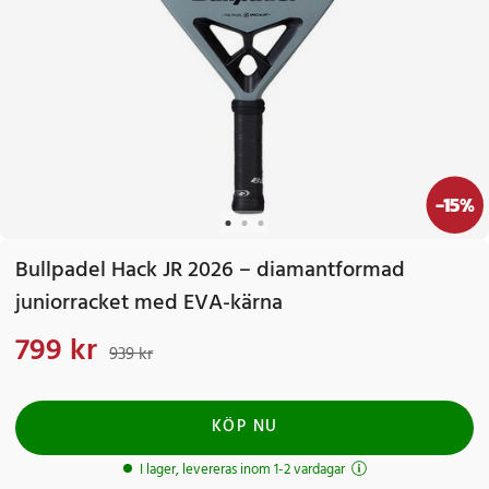
-
15
%
Bullpadel Hack JR 2026 – diamantformad
juniorracket med EVA-kärna
799 kr
Nuvarande pris
:
799 kr
Tidigare pris
:
939 kr
939 kr
KÖP NU
I lager, levereras inom 1-2 vardagar