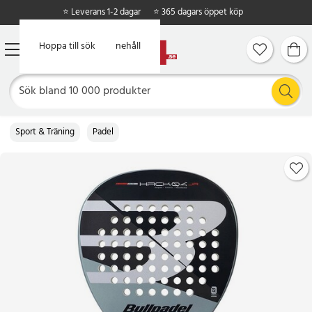
⭐ Leverans 1-2 dagar
⭐ 365 dagars öppet köp
Hoppa till huvudinnehåll
Hoppa till sök
Sport & Träning
Padel