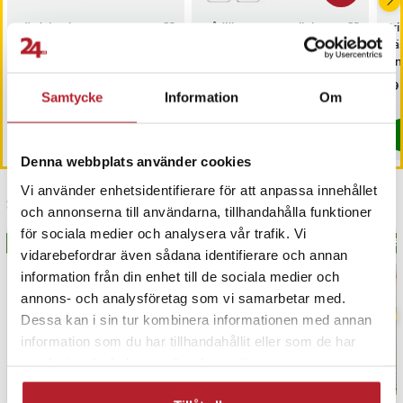
- Spelare: Junior
Värdebevis
Trådlösa LED-spotlights
Tr
Artikelnummer
:
127894
Hotellövernattning
6-pack / pucklampor
näs
med fjärrkontroll / dimbar
On
skåpbelysning
nä
Pris
1 500 kr
:
1 500 kr
Nuvarande pris
199 kr
:
Pri
99 
299 kr
199 kr
Tidigare pris
:
299 kr
Samtycke
Information
Om
I lager, levereras inom 1-2 vardagar
I lager, levereras inom 1-2 vardagar
Köp
Köp
Denna webbplats använder cookies
Vi använder enhetsidentifierare för att anpassa innehållet
Senast besökta
och annonserna till användarna, tillhandahålla funktioner
för sociala medier och analysera vår trafik. Vi
BÄSTSÄLJARE
BÄSTSÄLJARE
BÄS
vidarebefordrar även sådana identifierare och annan
information från din enhet till de sociala medier och
annons- och analysföretag som vi samarbetar med.
Dessa kan i sin tur kombinera informationen med annan
information som du har tillhandahållit eller som de har
samlat in när du har använt deras tjänster.