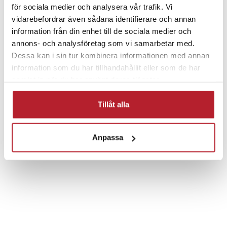
- Skärm: 1,81 tum TFT (240 × 286)
för sociala medier och analysera vår trafik. Vi
- Bluetooth: 5.3 med samtalsfunktion
vidarebefordrar även sådana identifierare och annan
- Sensorer: puls, steg, sömn
information från din enhet till de sociala medier och
- Batteri: 200 mAh (3–5 dagars användning)
annons- och analysföretag som vi samarbetar med.
- Vattenskydd: IP65
Dessa kan i sin tur kombinera informationen med annan
information som du har tillhandahållit eller som de har
Artikelnummer
:
128895
samlat in när du har använt deras tjänster.
Fortsätt att fynda
Tillåt alla
Hem & Trädgård
Sport & Träning
Pulsklockor & aktivitetsarmband
Anpassa