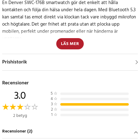
En Denver SWC-176B smartwatch gör det enkelt att hålla
kontakten och följa din hälsa under hela dagen. Med Bluetooth 5.3
kan samtal tas emot direkt via klockan tack vare inbyggd mikrofon
och högtalare. Det ger frihet att prata utan att plocka upp
mobilen, perfekt under promenader eller när händerna är
upptagna.
LÄS MER
Den stora 1,81 tum TFT-pekskärmen med upplösning på 240 × 286
ger en tydlig och lättnavigerad visning. Notiser, samtal och
Prishistorik
aktivitetsdata presenteras klart och överskådligt, vilket gör det
enkelt att snabbt få rätt information.
Recensioner
Inbyggda hälsosensorer hjälper till att följa kroppens signaler.
3.0
5
☆
Pulsmätning ger insikt i din hjärtfrekvens under dagen, medan
4
☆
sömnspårning visar hur du vilar under natten. Stegräknaren
3
☆
2
☆
registrerar din dagliga aktivitet och motiverar till rörelse.
1
☆
2 betyg
Flera sportlägen ger stöd vid olika typer av träning. Oavsett om
Recensioner (2)
det gäller promenader eller lättare träningspass registreras
aktiviteten på ett smidigt sätt, vilket gör det enklare att följa dina