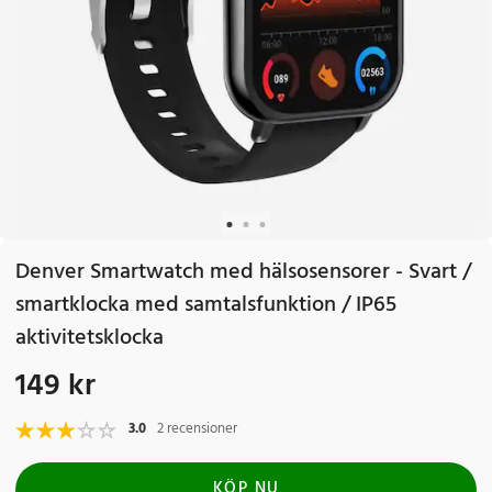
Denver Smartwatch med hälsosensorer - Svart /
smartklocka med samtalsfunktion / IP65
aktivitetsklocka
149 kr
Pris
:
149 kr
3.0
2 recensioner
KÖP NU