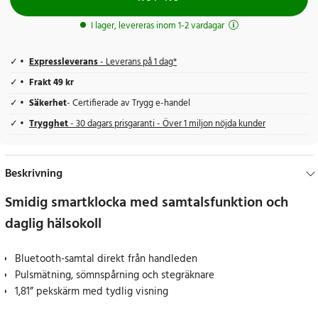
I lager, levereras inom 1-2 vardagar
Expressleverans
- Leverans på 1 dag*
Frakt 49 kr
Säkerhet
- Certifierade av Trygg e-handel
Trygghet
- 30 dagars prisgaranti - Över 1 miljon nöjda kunder
Beskrivning
Smidig smartklocka med samtalsfunktion och
daglig hälsokoll
Bluetooth-samtal direkt från handleden
Pulsmätning, sömnspårning och stegräknare
1,81” pekskärm med tydlig visning