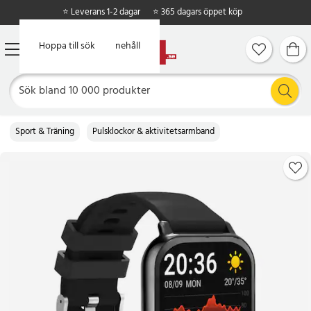
⭐ Leverans 1-2 dagar
⭐ 365 dagars öppet köp
Hoppa till huvudinnehåll
Hoppa till sök
Sport & Träning
Pulsklockor & aktivitetsarmband