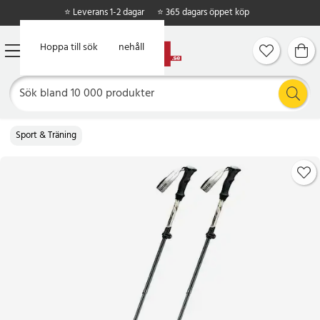
⭐ Leverans 1-2 dagar
⭐ 365 dagars öppet köp
Hoppa till huvudinnehåll
Hoppa till sök
Sport & Träning