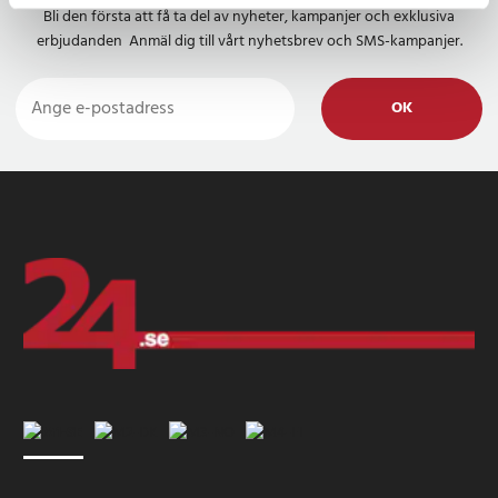
användarkomfort
Bli den första att få ta del av nyheter, kampanjer och exklusiva
Nylonlåsmekanismen gör det enkelt att justera längden från 110 till
erbjudanden Anmäl dig till vårt nyhetsbrev och SMS-kampanjer.
130 cm, och stavarna kan fällas ned till 34,5 cm för bekväm
förvaring i ryggsäcken.
OK
Bekväma EVA-handtag och justerbara handledsremmar
förbättrar vandringskomforten
EVA-skumhandtagen ger ett bekvämt grepp, medan de justerbara
remmarna ger komfort utan att begränsa rörligheten.
Invändig stålkabel och förstärkta anslutningar förhindrar
deformation
Varje stolpsektion är säkrad med en hållbar stålkabel, som ökar
motståndet mot böjning och skador och bibehåller stabiliteten
under tunga laster.
Modern design och funktionella detaljer återspeglar
kvaliteten hos varumärket Qunature
Den attraktiva lila färgen, den tryckta logotypen, längdskalorna,
skyddande spetsar och utbytbara plattor gör Qunature-stavarna
till ett elegant val för dina utomhusaktiviteter.