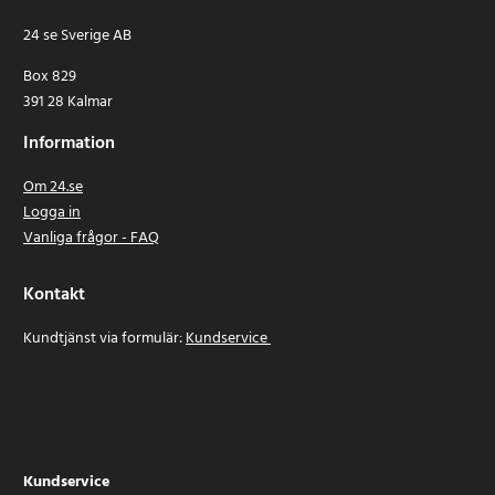
Artikelnummer
:
API-HUR-133309
24 se Sverige AB
Box 829
391 28 Kalmar
Information
Om 24.se
Logga in
Vanliga frågor - FAQ
Kontakt
Kundtjänst via formulär:
Kundservice
Kundservice