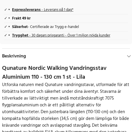
Expressleverans
- Leverans på 1 dag*
Frakt 49 kr
Säkerhet
- Certifierade av Trygg e-handel
Trygghet
- 30 dagars prisgaranti - Över 1 miljon nöjda kunder
Beskrivning
Qunature Nordic Walking Vandringsstav
Aluminium 110 - 130 cm 1 st - Lila
Utforska naturen med Qunature vandringsstavar, utformade för att
förbättra komfort och säkerhet under dina äventyr. Stavarna är
tillverkade av lättviktigt men ändå motståndskraftigt 7075
flygplansaluminium och är ett pålitligt alternativ för
utomhusaktiviteter. Den justerbara längden (110-130 cm) och den
kompakta hopfällda storleken (34,5 cm) gör dem lämpliga för både
krävande vandringar och avslappnad stavgång. Det bekväma