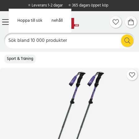
⭐ Leverans 1-2 dagar
⭐ 365 dagars öppet köp
Hoppa till huvudinnehåll
Hoppa till sök
Sport & Träning