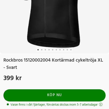
Rockbros 15120002004 Kortärmad cykeltröja XL
- Svart
399 kr
Pris
:
399 kr
KÖP NU
Varan finns i vårt fjärrlager, förväntas skickas inom 5-7 arbetsdagar