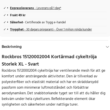
Expressleverans
- Leverans på 1 dag*
Frakt 49 kr
Säkerhet
- Certifierade av Trygg e-handel
Trygghet
- 30 dagars prisgaranti - Över 1 miljon nöjda kunder
Beskrivning
Rockbros 15120002004 Kortärmad cykeltröja
Storlek XL - Svart
Rockbros 15120002004 cykeltröja har ventilerande mesh för att ge
komfort under ansträngande aktiviteter. Den är tillverkad av
polyesterfiber och elastiskt material och har en skräddarsydd
passform som minimerar luftmotståndet och förbättrar
aerodynamiken. Det snabbtorkande tyget ser till att du håller dig
bekväm under hela cykelturen. Reflekterande element ökar
synligheten och säkerheten under nattliga turer.