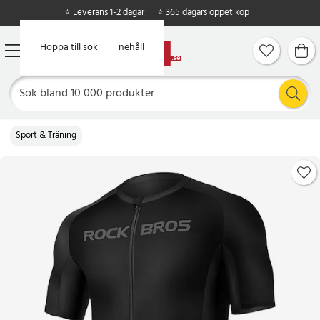
⭐ Leverans 1-2 dagar
⭐ 365 dagars öppet köp
Hoppa till huvudinnehåll
Hoppa till sök
Sport & Träning