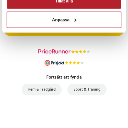
Tillåt alla
- XXXXL: 112
PRISGARANTI
Artikelnummer
:
API-HUR-134459
Anpassa
UTFÖRSÄLJNING
Fortsätt att fynda
Hem & Trädgård
Sport & Träning