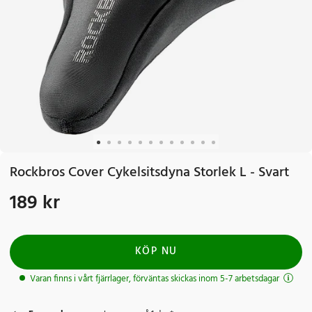
Rockbros Cover Cykelsitsdyna Storlek L - Svart
189 kr
Pris
:
189 kr
KÖP NU
Varan finns i vårt fjärrlager, förväntas skickas inom 5-7 arbetsdagar