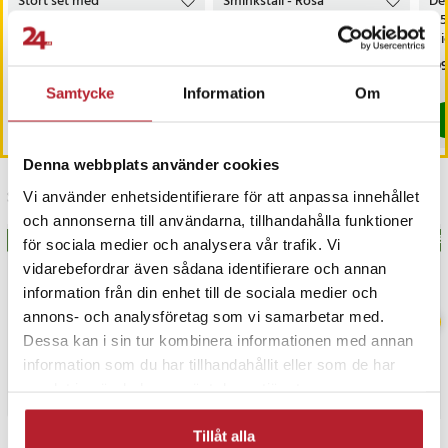
Stort set med
Sminkställ - Rosa
Der
i tre enkla steg.
tuschpennor 168delar
0,
mi
Mångsidigt och bekvämt för daglig användning
nål
Nuvarande pris
299 kr
:
Pris
119 kr
:
119 kr
Pri
199
499 kr
L-modellen är kompatibel med de flesta cykelsadlar och passar bra
299 kr
Tidigare pris
:
499 kr
I lager, levereras inom 1-2 vardagar
I lager, levereras inom 1-2 vardagar
för dagliga pendlingsresor, träningsturer eller weekendutflykter.
Samtycke
Information
Om
Köp
Köp
Artikelnummer
:
API-HUR-133281
Denna webbplats använder cookies
Senast besökta
Vi använder enhetsidentifierare för att anpassa innehållet
och annonserna till användarna, tillhandahålla funktioner
BÄSTSÄLJARE
BÄS
för sociala medier och analysera vår trafik. Vi
vidarebefordrar även sådana identifierare och annan
information från din enhet till de sociala medier och
annons- och analysföretag som vi samarbetar med.
Dessa kan i sin tur kombinera informationen med annan
information som du har tillhandahållit eller som de har
samlat in när du har använt deras tjänster.
Tillåt alla