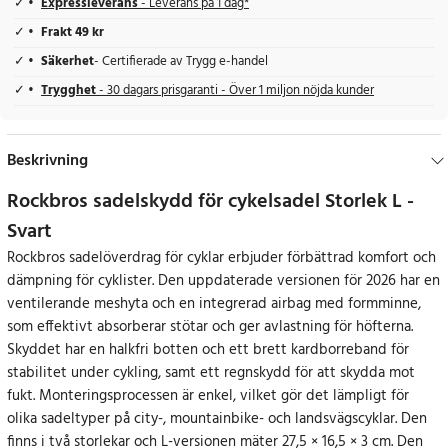
Expressleverans
- Leverans på 1 dag*
Frakt 49 kr
Säkerhet
- Certifierade av Trygg e-handel
Trygghet
- 30 dagars prisgaranti - Över 1 miljon nöjda kunder
Beskrivning
Rockbros sadelskydd för cykelsadel Storlek L -
Svart
Rockbros sadelöverdrag för cyklar erbjuder förbättrad komfort och
dämpning för cyklister. Den uppdaterade versionen för 2026 har en
ventilerande meshyta och en integrerad airbag med formminne,
som effektivt absorberar stötar och ger avlastning för höfterna.
Skyddet har en halkfri botten och ett brett kardborreband för
stabilitet under cykling, samt ett regnskydd för att skydda mot
fukt. Monteringsprocessen är enkel, vilket gör det lämpligt för
olika sadeltyper på city-, mountainbike- och landsvägscyklar. Den
finns i två storlekar och L-versionen mäter 27,5 × 16,5 × 3 cm. Den