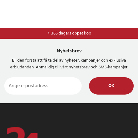
⭐ 365 dagars öppet köp
⭐
Frakt 49kr *
Nyhetsbrev
Bli den första att få ta del av nyheter, kampanjer och exklusiva
erbjudanden Anmäl dig till vårt nyhetsbrev och SMS-kampanjer.
OK