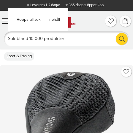
⭐ Leverans 1-2 dagar
⭐ 365 dagars öppet köp
Hoppa till huvudinnehåll
Hoppa till sök
Sport & Träning