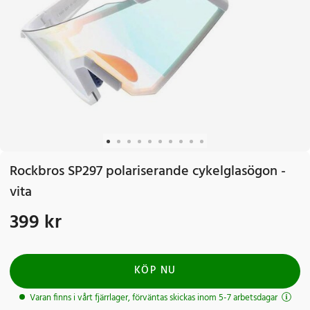
Rockbros SP297 polariserande cykelglasögon -
vita
399 kr
Pris
:
399 kr
KÖP NU
Varan finns i vårt fjärrlager, förväntas skickas inom 5-7 arbetsdagar