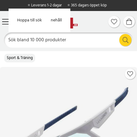
⭐ Leverans 1-2 dagar
⭐ 365 dagars öppet köp
Hoppa till huvudinnehåll
Hoppa till sök
Sport & Träning