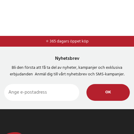
⭐ 365 dagars öppet köp
⭐
Frakt 49kr *
Nyhetsbrev
Bli den första att få ta del av nyheter, kampanjer och exklusiva
erbjudanden Anmäl dig till vårt nyhetsbrev och SMS-kampanjer.
OK