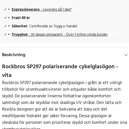
Expressleverans
- Leverans på 1 dag*
Frakt 49 kr
Säkerhet
- Certifierade av Trygg e-handel
Trygghet
- 30 dagars prisgaranti - Över 1 miljon nöjda kunder
Beskrivning
Rockbros SP297 polariserande cykelglasögon -
vita
Rockbros SP297 polariserande cykelglasögon i grått är ett viktigt
tillbehör för utomhusaktiviteter och erbjuder både komfort och
skydd. De polariserande linserna förbättrar ögonkomforten
samtidigt som de skyddar mot skadliga UV-strålar. Den lätta och
flexibla designen gör att de är bekväma att bära och det
medföljande fodralet ger säker förvaring. Dessa glasögon är
idealiska för personer som prioriterar skydd och komfort under sina