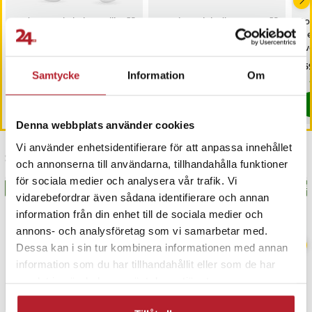
extra skydd mot potentiella skador, t.ex. repor eller sprickor.
Dudao USB-kabel USB till
Sportiga solglasögon
Ro
Lättviktskonstruktion
Lightning 3A 1m - Vit
med färgglatt spegelglas
me
Glasögonen har en flexibel och lätt konstruktion som gör att de
och svart båge
öv
sitter bekvämt under många timmars användning och inte känns
Pris
59 kr
:
59 kr
Pris
139 kr
:
139 kr
Pri
259
Samtycke
Information
Om
obekväma.
I lager, levereras inom 1-2 vardagar
I lager, levereras inom 1-2 vardagar
Artikelnummer
:
API-HUR-132772
Köp
Köp
Denna webbplats använder cookies
Vi använder enhetsidentifierare för att anpassa innehållet
Senast besökta
och annonserna till användarna, tillhandahålla funktioner
för sociala medier och analysera vår trafik. Vi
BÄSTSÄLJARE
BÄS
vidarebefordrar även sådana identifierare och annan
information från din enhet till de sociala medier och
annons- och analysföretag som vi samarbetar med.
Dessa kan i sin tur kombinera informationen med annan
information som du har tillhandahållit eller som de har
samlat in när du har använt deras tjänster.