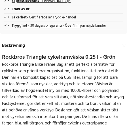
Expressleverans
- Leverans på 1 dag*
Frakt 49 kr
Säkerhet
- Certifierade av Trygg e-handel
Trygghet
- 30 dagars prisgaranti - Över 1 miljon nöjda kunder
Beskrivning
Rockbros Triangle cykelramväska 0,25 l - Grön
Rockbros Triangle Bike Frame Bag är ett perfekt alternativ för
cyklister som prioriterar organisation, funktionalitet och estetik.
Den har en kompakt kapacitet på 0,25 liter, lämplig för att bära
viktiga föremål som nycklar, verktyg och telefoner. Väskan är
tillverkad av högdensitetsnylon med 1000D-fibrer och polyamid
och är utformad för att vara slitstark, nötningsbeständig och snygg.
Fästsystemet gör det enkelt att montera och ta bort väskan utan
att behöva använda verktyg. Designen gör att väskan sitter tätt
mot cykelramen och inte stör trampningen. De finns i flera olika
färger, bl.a. militärgrön, och förhöjer cykelns övergripande