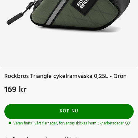
Rockbros Triangle cykelramväska 0,25L - Grön
169 kr
Pris
:
169 kr
KÖP NU
Varan finns i vårt fjärrlager, förväntas skickas inom 5-7 arbetsdagar