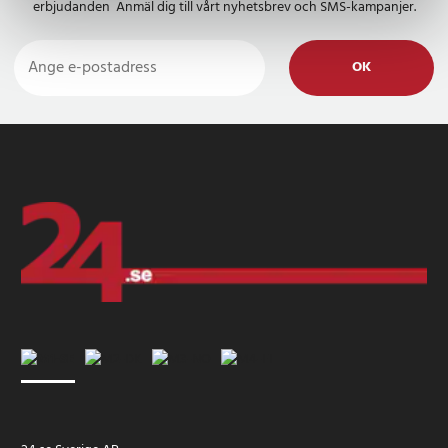
erbjudanden Anmäl dig till vårt nyhetsbrev och SMS-kampanjer.
Trots sin lilla storlek rymmer väskan nödvändiga föremål som
verktyg, nycklar, plånbok eller telefon, så att de alltid är
tillgängliga under cyklingen.
OK
Snyggt utseende och färgval för din cykel
De många tillgängliga färgerna, inklusive en sofistikerad grön,
säkerställer att väskan kan komplettera alla cykelstilar.
Artikelnummer
:
API-HUR-133307