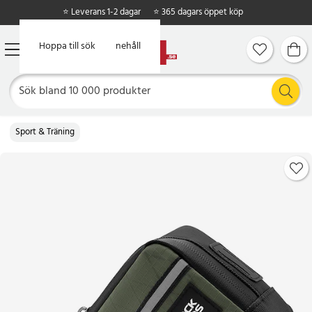
⭐ Leverans 1-2 dagar
⭐ 365 dagars öppet köp
Hoppa till huvudinnehåll
Hoppa till sök
Sport & Träning