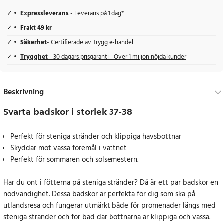
Expressleverans
- Leverans på 1 dag*
Frakt 49 kr
Säkerhet
- Certifierade av Trygg e-handel
Trygghet
- 30 dagars prisgaranti - Över 1 miljon nöjda kunder
Beskrivning
Svarta badskor i storlek 37-38
Perfekt för steniga stränder och klippiga havsbottnar
Skyddar mot vassa föremål i vattnet
Perfekt för sommaren och solsemestern.
Har du ont i fötterna på steniga stränder? Då är ett par badskor en
nödvändighet. Dessa badskor är perfekta för dig som ska på
utlandsresa och fungerar utmärkt både för promenader längs med
steniga stränder och för bad där bottnarna är klippiga och vassa.