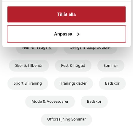
Tillåt alla
Anpassa
Fortsätt att fynda
Hem & Trädgård
Övriga fritidsprodukter
Skor & tillbehör
Fest & högtid
Sommar
Sport & Träning
Träningskläder
Badskor
Mode & Accessoarer
Badskor
Utförsäljning Sommar