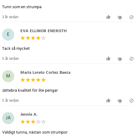
Tunn som en strumpa
3 år sedan
EVA ELLINOR ENEROTH
E
Tack så mycket
5 år sedan
Maria Loreto Cortez Baeza
M
Jättebra kvalitet för lite pengar
5 år sedan
Jennie A.
JA
Väldigt tunna, nästan som strumpor