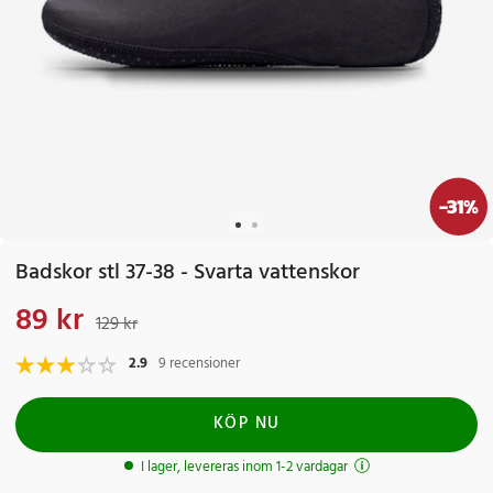
-
31
%
Badskor stl 37-38 - Svarta vattenskor
89 kr
Nuvarande pris
:
89 kr
Tidigare pris
:
129 kr
129 kr
2.9
9 recensioner
KÖP NU
I lager, levereras inom 1-2 vardagar