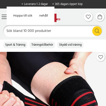
⭐ Leverans 1-2 dagar
⭐ 365 dagars öppet köp
Hoppa till huvudinnehåll
Hoppa till sök
Sport & Träning
Träningstillbehör
Skydd vid träning