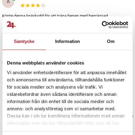
A
Köpte denna knäskydd för att träna benen med begränsad
blodflödesmängd. Kardborrebandet sitter bra och priset är lågt. Litet
minus är att det är lite kort.
Översatt från danska
•
Visa original
Samtycke
Information
Om
1 år sedan
Airi Koskinen
AK
Denna webbplats använder cookies
Vi använder enhetsidentifierare för att anpassa innehållet
Jag skulle vilja ha instruktioner om hur man knyter detta benstöd,
och annonserna till användarna, tillhandahålla funktioner
promenadkäppar är bra
för sociala medier och analysera vår trafik. Vi
Översatt från finska
•
Visa original
vidarebefordrar även sådana identifierare och annan
3 år sedan
information från din enhet till de sociala medier och
annons- och analysföretag som vi samarbetar med.
Dessa kan i sin tur kombinera informationen med annan
Verified by Trustvoice
information som du har tillhandahållit eller som de har
samlat in när du har använt deras tjänster.
PRISGARANTI