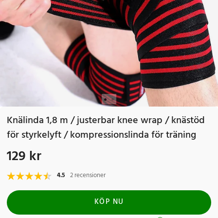
Knälinda 1,8 m / justerbar knee wrap / knästöd
för styrkelyft / kompressionslinda för träning
129 kr
Pris
:
129 kr
4.5
2 recensioner
KÖP NU