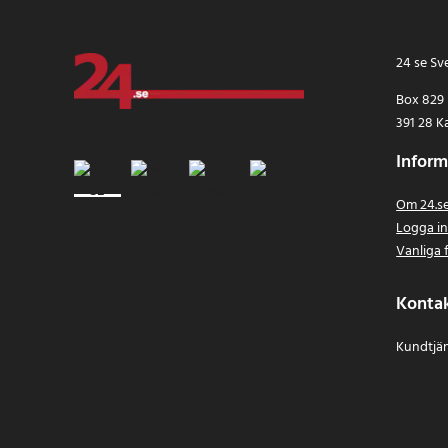
24 se Sv
Box 829
391 28 K
Inform
Om 24.s
Logga i
Vanliga 
Konta
Kundtjän