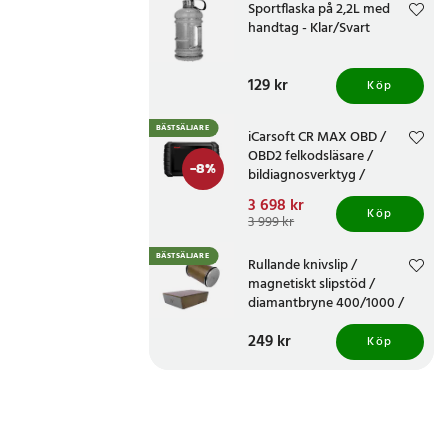
Sportflaska på 2,2L med
handtag - Klar/Svart
Pris
129 kr
:
129 kr
Köp
BÄSTSÄLJARE
iCarsoft CR MAX OBD /
OBD2 felkodsläsare /
-
8
%
bildiagnosverktyg /
diagnosverktyg för bil
Nuvarande pris
3 698 kr
:
Köp
3 698 kr
Tidigare pris
:
3 999 kr
3 999 kr
BÄSTSÄLJARE
Rullande knivslip /
magnetiskt slipstöd /
diamantbryne 400/1000 /
knivvässare med fasta
Pris
249 kr
:
249 kr
vinklar
Köp