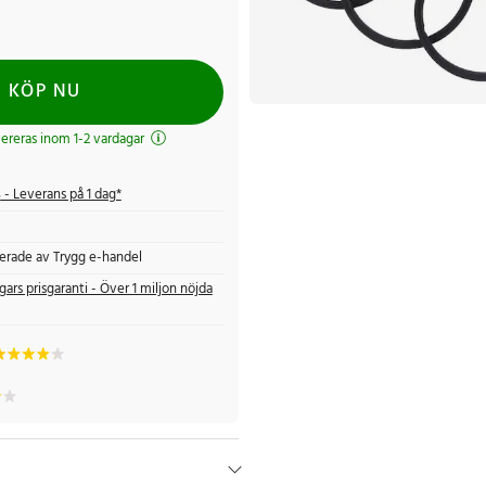
KÖP NU
evereras inom 1-2 vardagar
s
- Leverans på 1 dag*
fierade av Trygg e-handel
gars prisgaranti - Över 1 miljon nöjda