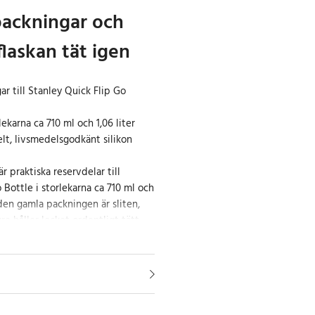
 packningar och
laskan tät igen
ar till Stanley Quick Flip Go
rlekarna ca 710 ml och 1,06 liter
belt, livsmedelsgodkänt silikon
r praktiska reservdelar till
 Bottle i storlekarna ca 710 ml och
 den gamla packningen är sliten,
re håller locket ordentligt tätt.
cket att sluta tätt och minskar
 spill i väskan, bilen eller under
t är ett enkelt sätt att förlänga
flaskan och få den att fungera