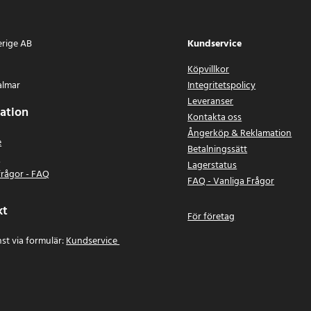
erige AB
Kundservice
Köpvillkor
almar
Integritetspolicy
Leveranser
ation
Kontakta oss
Ångerköp & Reklamation
e
Betalningssätt
n
Lagerstatus
frågor - FAQ
FAQ - Vanliga Frågor
kt
För företag
st via formulär:
Kundservice