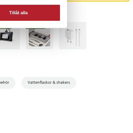
Tillåt alla
TSÄLJARE
BÄSTSÄLJARE
lbehör
Vattenflaskor & shakers