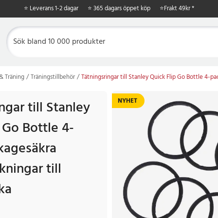
⭐ Leverans 1-2 dagar
⭐ 365 dagars öppet köp
⭐
Frakt 49kr *
& Träning
Träningstillbehör
Tätningsringar till Stanley Quick Flip Go Bottle 4-pa
NYHET
ngar till Stanley
 Go Bottle 4-
ckagesäkra
kningar till
ka