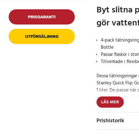
Byt slitna
PRISGARANTI
gör vattenf
UTFÖRSÄLJNING
4-pack tätningsring
Bottle
Passar flaskor i sto
Tillverkade i flexi
Dessa tätningsringar ä
Stanley Quick Flip Go
1 liter. De passar när
skadad eller inte läng
LÄS MER
Packningen hjälper lo
risken för läckage och
Prishistorik
daglig användning. De
livslängden på vatten