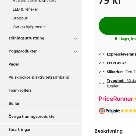
79 kr
Vattenflaskor & shakers
LED & reflexer
Stoppur
Övriga hjälpmedel
Träningsutrustning
I lager, l
Yogaprodukter
Expressleveran
Frakt 49 kr
Padel
Säkerhet
- Certi
Pulsklockor & aktivitetsarmband
Trygghet
- 30 da
kunder
Foam rollers
Bollar
Övriga träningsprodukter
Smartringar
Beskrivning