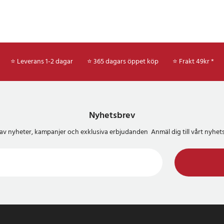
⭐ Leverans 1-2 dagar
⭐ 365 dagars öppet köp
⭐
Frakt 49kr *
Nyhetsbrev
del av nyheter, kampanjer och exklusiva erbjudanden Anmäl dig till vårt nyh