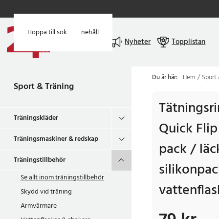
Hoppa till huvudinnehåll
Hoppa till sök
Meny
Nyheter
Topplistan
Du är här:
Hem
Sport 
Sport & Träning
Tätningsri
Träningskläder
Quick Flip
Träningsmaskiner & redskap
pack / lä
Träningstillbehör
silikonpac
Se allt inom
träningstillbehör
vattenflas
Skydd vid träning
Armvärmare
Pris
:
79 kr