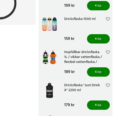
Pris
109 kr
:
109 kr
Köp
Dricksflaska 1000 ml
Pris
159 kr
:
159 kr
Köp
Hopfällbar dricksflaska
1L / vikbar vattenflaska /
flexibel vattenflaska /
sportflaska silikon
Pris
189 kr
:
189 kr
Köp
Dricksflaska "Just Drink
it" 2200 ml
Pris
179 kr
:
179 kr
Köp