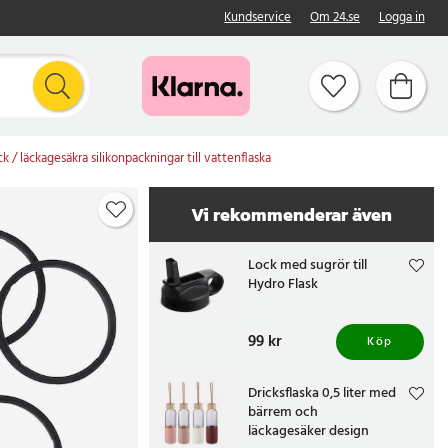
Kundservice
Om 24.se
Logga in
ck / läckagesäkra silikonpackningar till vattenflaska
Vi rekommenderar även
Lock med sugrör till
Hydro Flask
Pris
99 kr
:
99 kr
Köp
Dricksflaska 0,5 liter med
bärrem och
läckagesäker design