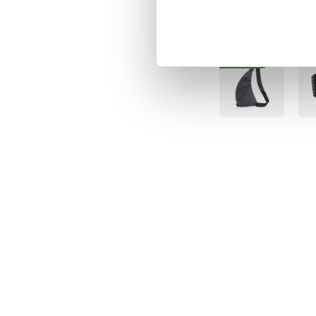
Artikelnummer
:
13103
Senast besökta
BÄSTSÄLJARE