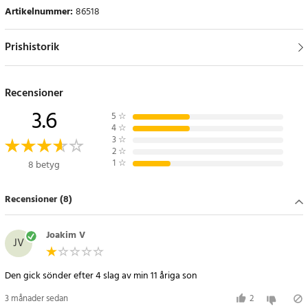
Artikelnummer
:
86518
Prishistorik
Recensioner
3.6
5
☆
4
☆
3
☆
2
☆
1
☆
8 betyg
Recensioner (8)
Joakim V
JV
Den gick sönder efter 4 slag av min 11 åriga son
3 månader sedan
2