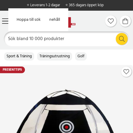
⭐ Leverans 1-2 dagar
⭐ 365 dagars öppet köp
Hoppa till huvudinnehåll
Hoppa till sök
Sport & Träning
Träningsutrustning
Golf
PRESENTTIPS