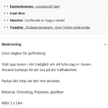
Expressleverans
- Leverans på 1 dag*
Frakt 49 kr
Säkerhet
- Certifierade av Trygg e-handel
Trygghet
- 30 dagars prisgaranti - Över 1 miljon nöjda kunder
Beskrivning
Liten slagbur för golfträning
Ställ upp buren i din trädgård och slå fulla slag in i buren.
Använd bullseye för att öva på din träffsäkerhet.
Packas lätt ihop när det inte används.
Material: Oxfordtyg, Polyester, glasfiber
Mått 2 x 1,4m