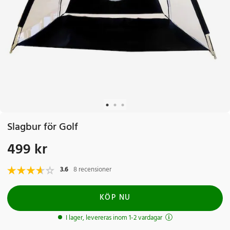
Slagbur för Golf
499 kr
Pris
:
499 kr
3.6
8 recensioner
KÖP NU
I lager, levereras inom 1-2 vardagar