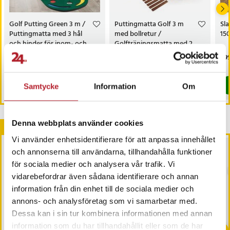
Golf Putting Green 3 m /
Puttingmatta Golf 3 m
Sla
Puttingmatta med 3 hål
med bollretur /
15
och hinder för inom- och
Golfträningsmatta med 2
utomhusbruk
hålstorlekar
Pris
599 kr
:
599 kr
Pris
849 kr
:
849 kr
Pri
999
I lager, levereras inom 1-2 vardagar
Just nu har vi bara 2 kvar av denna pr
Köp
Köp
Samtycke
Information
Om
Denna webbplats använder cookies
Andra köpte också
Vi använder enhetsidentifierare för att anpassa innehållet
BÄSTSÄLJARE
och annonserna till användarna, tillhandahålla funktioner
för sociala medier och analysera vår trafik. Vi
vidarebefordrar även sådana identifierare och annan
information från din enhet till de sociala medier och
annons- och analysföretag som vi samarbetar med.
Dessa kan i sin tur kombinera informationen med annan
-
29
%
information som du har tillhandahållit eller som de har