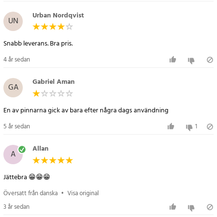
Urban Nordqvist
UN
Snabb leverans. Bra pris.
4 år sedan
Gabriel Aman
GA
En av pinnarna gick av bara efter några dags användning
5 år sedan
1
Allan
A
Jättebra 😁😁😁
Översatt från danska
•
Visa original
3 år sedan