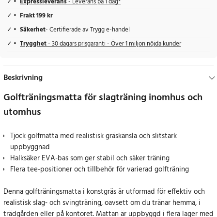
Expressleverans
- Leverans på 1 dag*
Frakt 199 kr
Säkerhet
- Certifierade av Trygg e-handel
Trygghet
- 30 dagars prisgaranti - Över 1 miljon nöjda kunder
Beskrivning
Golfträningsmatta för slagträning inomhus och
utomhus
Tjock golfmatta med realistisk gräskänsla och slitstark
uppbyggnad
Halksäker EVA-bas som ger stabil och säker träning
Flera tee-positioner och tillbehör för varierad golfträning
Denna golfträningsmatta i konstgräs är utformad för effektiv och
realistisk slag- och svingträning, oavsett om du tränar hemma, i
trädgården eller på kontoret. Mattan är uppbyggd i flera lager med