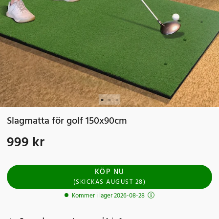
Slagmatta för golf 150x90cm
999 kr
Pris
:
999 kr
KÖP NU
(
SKICKAS
AUGUST 28
)
Kommer i lager 2026-08-28