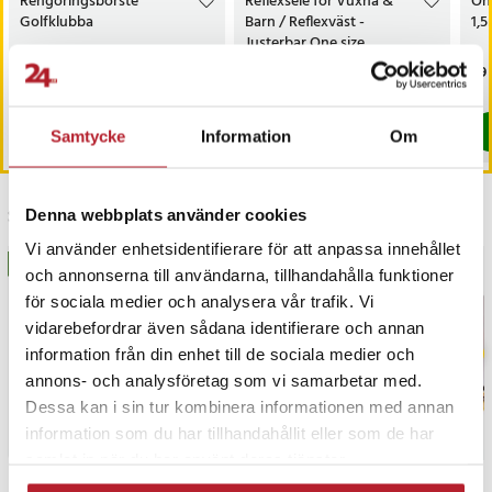
Rengöringsborste
Reflexsele för Vuxna &
On
Golfklubba
Barn / Reflexväst -
1,
Justerbar One size
Pris
69 kr
:
69 kr
Pris
59 kr
:
59 kr
Pri
99 
I lager, levereras inom 1-2 vardagar
I lager, levereras inom 1-2 vardagar
Köp
Köp
Samtycke
Information
Om
Senast besökta
Denna webbplats använder cookies
Vi använder enhetsidentifierare för att anpassa innehållet
BÄSTSÄLJARE
BÄSTSÄLJARE
och annonserna till användarna, tillhandahålla funktioner
för sociala medier och analysera vår trafik. Vi
vidarebefordrar även sådana identifierare och annan
information från din enhet till de sociala medier och
annons- och analysföretag som vi samarbetar med.
Dessa kan i sin tur kombinera informationen med annan
information som du har tillhandahållit eller som de har
samlat in när du har använt deras tjänster.