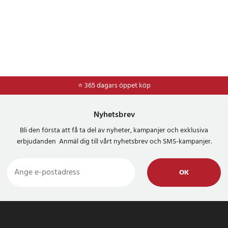
⭐ 365 dagars öppet köp
⭐
Frakt 49kr *
Nyhetsbrev
Bli den första att få ta del av nyheter, kampanjer och exklusiva
erbjudanden Anmäl dig till vårt nyhetsbrev och SMS-kampanjer.
OK