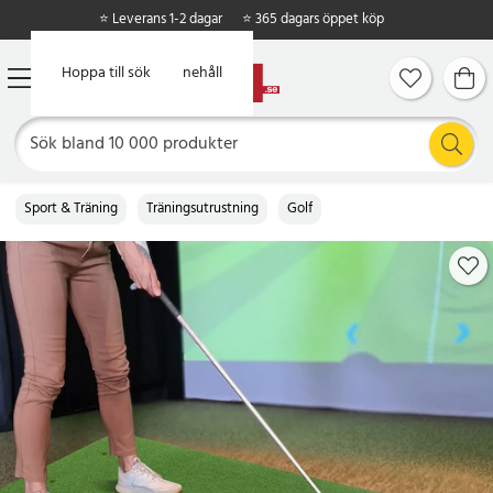
⭐ Leverans 1-2 dagar
⭐ 365 dagars öppet köp
Hoppa till huvudinnehåll
Hoppa till sök
Sport & Träning
Träningsutrustning
Golf