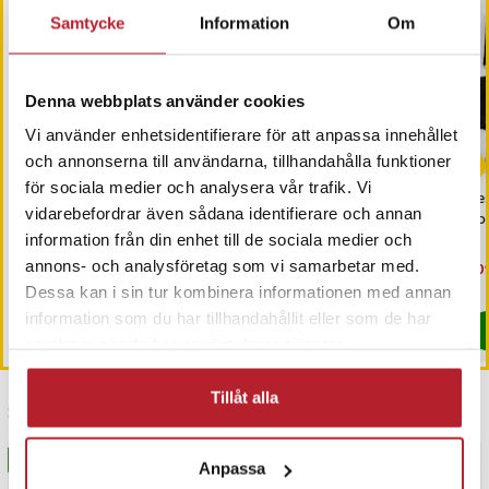
Samtycke
Information
Om
Denna webbplats använder cookies
Vi använder enhetsidentifierare för att anpassa innehållet
-
35
%
-
56
%
och annonserna till användarna, tillhandahålla funktioner
för sociala medier och analysera vår trafik. Vi
Gymnastikringar med
Hopfällbar grill 36 × 27
Res
vidarebefordrar även sådana identifierare och annan
justerbara remmar –
cm / portabel minigrill /
Ko
träningsringar för
kolgrill med bärhandtag /
information från din enhet till de sociala medier och
styrketräning inomhus och
camping- och picknickgrill
annons- och analysföretag som vi samarbetar med.
Nuvarande pris
329 kr
:
Nuvarande pris
149 kr
:
Nu
209
509 kr
339 kr
utomhus
329 kr
Tidigare pris
:
509 kr
149 kr
Tidigare pris
:
339 kr
209
I lager, levereras inom 1-2 vardagar
I lager, levereras inom 1-2 vardagar
Dessa kan i sin tur kombinera informationen med annan
information som du har tillhandahållit eller som de har
Köp
Köp
samlat in när du har använt deras tjänster.
Tillåt alla
Senast besökta
BÄSTSÄLJARE
BÄSTSÄLJARE
Anpassa