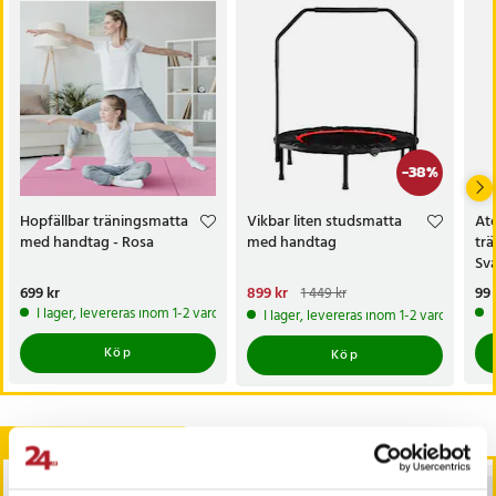
-
38
%
Hopfällbar träningsmatta
Vikbar liten studsmatta
At
med handtag - Rosa
med handtag
tr
Sva
Pris
699 kr
:
699 kr
Nuvarande pris
899 kr
:
Pri
99 
1 449 kr
899 kr
Tidigare pris
:
1 449 kr
I lager, levereras inom 1-2 vardagar
I lager, levereras inom 1-2 vardagar
Köp
Köp
Andra köpte också
BÄSTSÄLJARE