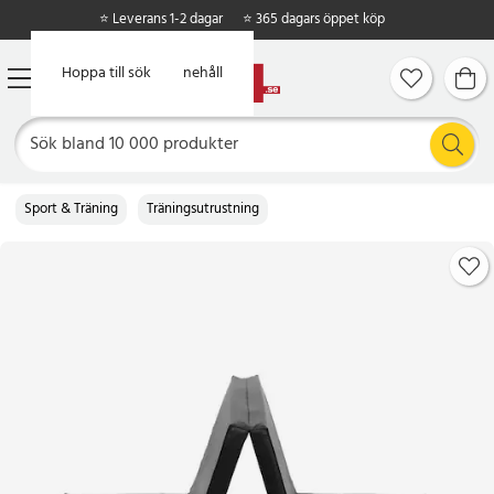
⭐ Leverans 1-2 dagar
⭐ 365 dagars öppet köp
Hoppa till huvudinnehåll
Hoppa till sök
Sport & Träning
Träningsutrustning