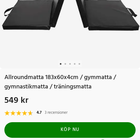
Allroundmatta 183x60x4cm / gymmatta /
gymnastikmatta / träningsmatta
549 kr
Pris
:
549 kr
4.7
3 recensioner
KÖP NU